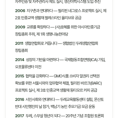
자주인증 및 자주관리사 제도 실시, 생산이력시스템 도입 추진
2006
지구촌과 연대하다 — 필리핀 네그로스 프로젝트 실시, 제
2호 민중교역 생활재 팔레스타인 올리브유 공급
2009
교류를 확장하다 — (사)호혜를 위한 아시아민중기금
창립총회 주최, 제 1회 생명나눔한마당
2011
생협연합회로 거듭나다 — 생협법인 두레생협연합회
창립총회
2014
성장의 기반을 마련하다 — 국제협동조합연맹(ICA) 가입,
오포물류센터 이전
2015
협력을 강화하다 — GMO식품 소비자 알권리 선택권
확보를 위한 서울시와의 업무협약 체결, 필리핀 바르크(BARC)
프로젝트 실시, 제 3호 민중교역 생활재 동티모르 커피 공급
2016
시민사회와 연대하다 — 두레교육활동센터 설립, 몬산토
반대 시민행진의 날 참가, 백남기 농민 추모기금 모금 운동
2017
두레, 스무살 청년이 되다 — 20주년 기념 조합원 토론회