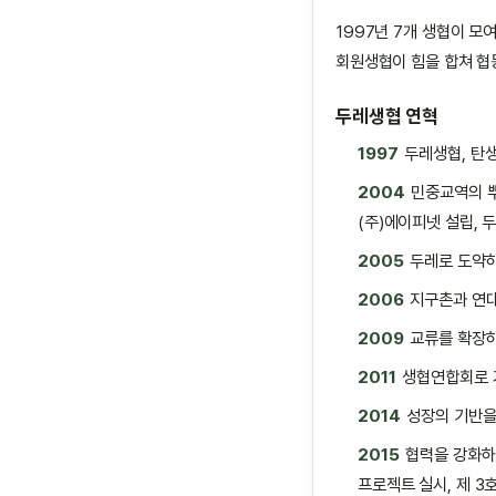
1997년 7개 생협이 모
회원생협이 힘을 합쳐 협
두레생협 연혁
1997
두레생협, 탄
2004
민중교역의 뿌
(주)에이피넷 설립,
2005
두레로 도약하
2006
지구촌과 연대
2009
교류를 확장하
2011
생협연합회로 
2014
성장의 기반을
2015
협력을 강화하
프로젝트 실시, 제 3