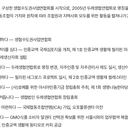
여 구성한 생협수도권사업연합회를 시작으로, 2005년 두레생협연합회로 명칭을 
동조합의 가치와 원칙에 따라 조합원과 지역사회 모두를 위한 활동을 펼쳐나가
생하다 — 생협수도권사업연합회
리를 심다 — 민중교역 국제심포지움 개최, 제 1호 민중교역 생활재 필리핀 마
 두레생산자회 설립
다 — 두레생협연합회로 명칭 변경, 자주인증 및 자주관리사 제도 실시, 생산
하다 — 필리핀 네그로스 프로젝트 실시, 제 2호 민중교역 생활재 팔레스타인
다 — (사)호혜를 위한 아시아민중기금 창립총회 주최, 제 1회 생명나눔한마당
거듭나다 — 생협법인 두레생협연합회 창립총회
 마련하다 — 국제협동조합연맹(ICA) 가입, 오포물류센터 이전
다 — GMO식품 소비자 알권리 선택권 확보를 위한 서울시와의 업무협약 체결,
호 민중교역 생활재 동티모르 커피 공급