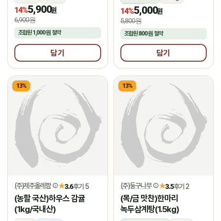
5,900
5,000
14%
상온
원
14%
원
6,900원
5,800원
조합원
1,000원
절약
조합원
800원
절약
담기
담기
13%
13%
(주)제주올레팜
(주)둥구나무
★
★
3.6
후기 5
3.5
후기 2
(농할 국산)하우스 감귤
(목/금 맛찬)한마리
(1kg/국내산)
녹두삼계탕(1.5kg)