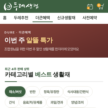
0
홈
두레추천
더큰혜택
신규생활재
사전예약
DURE · 더큰혜택
이번 주
알뜰 특가
조합원님을 위한 이번 주 할인 생활재를 한자리에 모았어요
최근 4주 판매 상위
카테고리별
베스트
생활재
채소/버섯
반찬
정육/유정란
식사대용/간편식
간식
음료/차/유제품
과일/견과
양념/조미