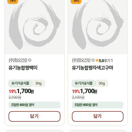
19%
19%
(주)청오건강
(주)청오건강
★
5.0
후기 1
유기농팝짱백미
유기농팝짱자색고구마
유기가공식품
30g
유기가공식품
30g
1,700
1,700
상온
상온
19%
19%
원
원
2,100원
2,100원
조합원
400원
절약
조합원
400원
절약
담기
담기