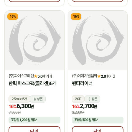
16%
16%
(주)파머스그레인
(주)에이치엘엠씨
★
★
5.0
후기 4
2.0
후기 2
탄력 마스크팩(콜라겐)5개
팬티라이너
25ml x 5개
상온
20P
상온
6,300
2,700
16%
16%
원
원
7,500원
3,200원
조합원
1,200원
절약
조합원
500원
절약
담기
담기