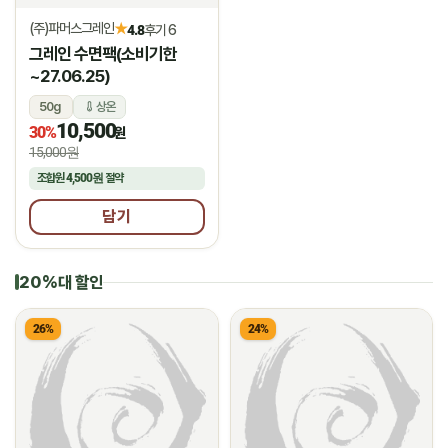
(주)파머스그레인
★
4.8
후기 6
그레인 수면팩(소비기한
~27.06.25)
50g
상온
10,500
30%
원
15,000원
조합원
4,500원
절약
담기
20%대 할인
26%
24%