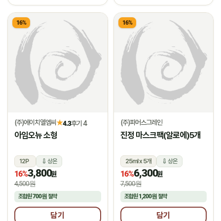
16%
16%
(주)에이치엘엠씨
(주)파머스그레인
★
4.3
후기 4
아임오뉴 소형
진정 마스크팩(알로에)5개
12P
상온
25ml x 5개
상온
3,800
6,300
16%
16%
원
원
4,500원
7,500원
조합원
700원
절약
조합원
1,200원
절약
담기
담기