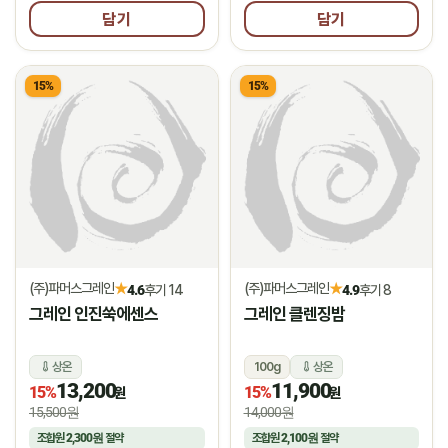
담기
담기
15%
15%
(주)파머스그레인
(주)파머스그레인
★
★
4.6
후기 14
4.9
후기 8
그레인 인진쑥에센스
그레인 클렌징밤
상온
100g
상온
13,200
11,900
15%
15%
원
원
15,500원
14,000원
조합원
2,300원
절약
조합원
2,100원
절약