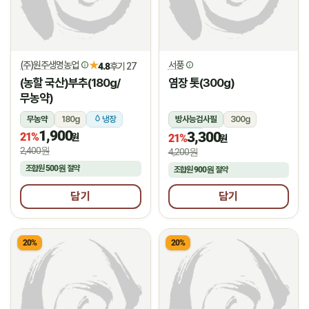
(주)원주생명농업
서풍
★
4.8
후기 27
(농할 국산)부추(180g/
염장 톳(300g)
무농약)
무농약
180g
냉장
방사능검사필
300g
1,900
3,300
21%
냉장
원
21%
원
2,400원
4,200원
조합원
500원
절약
조합원
900원
절약
담기
담기
20%
20%