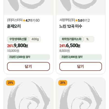
(주)미스터덕
서정쿠킹(주)
★
★
4.7
후기 60
5.0
후기 2
훈제오리
느린 12곡 미수
무항생제축산물
400g
화학첨가물최소화
1L
9,800
6,500
냉동
냉장
26%
24%
원
원
13,300원
8,500원
조합원
3,500원
절약
조합원
2,000원
절약
담기
담기
21%
21%