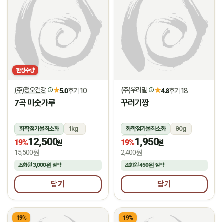
한정수량
(주)청오건강
(주)우리밀
★
★
5.0
후기 10
4.8
후기 18
7곡 미숫가루
꾸러기짱
화학첨가물최소화
1kg
화학첨가물최소화
90g
12,500
1,950
상온
상온
19%
19%
원
원
15,500원
2,400원
조합원
3,000원
절약
조합원
450원
절약
담기
담기
19%
19%