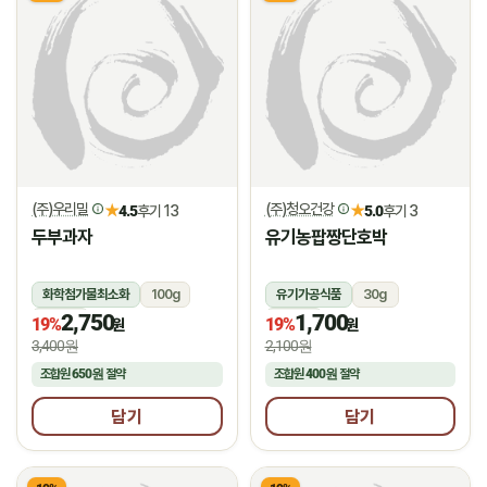
(주)우리밀
(주)청오건강
★
★
4.5
후기 13
5.0
후기 3
두부과자
유기농팝짱단호박
화학첨가물최소화
100g
유기가공식품
30g
2,750
1,700
상온
상온
19%
19%
원
원
3,400원
2,100원
조합원
650원
절약
조합원
400원
절약
담기
담기