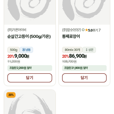
(주)가온아이비
(주)장수이야기
★
5.0
후기 7
순살간고등어 (500g/가온)
통째로장어
500g
냉동
80ml x 30개
상온
9,000
86,900
20%
20%
원
원
11,200원
108,700원
조합원
2,200원
절약
조합원
21,800원
절약
담기
담기
20%