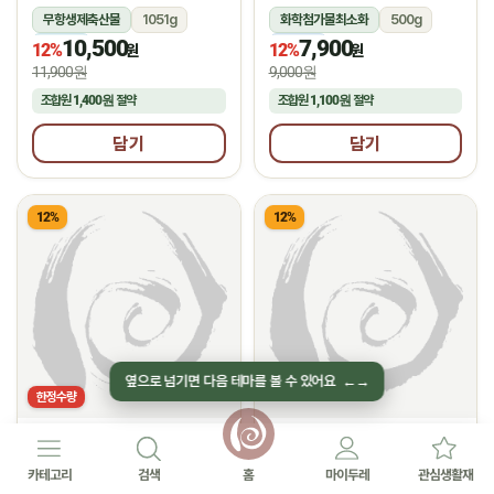
무항생제축산물
1051g
화학첨가물최소화
500g
10,500
7,900
냉장
냉동
12%
12%
원
원
11,900원
9,000원
조합원
1,400원
절약
조합원
1,100원
절약
담기
담기
12%
12%
옆으로 넘기면 다음 테마를 볼 수 있어요
←
→
한정수량
선농생활
(주)네니아
★
★
2.0
후기 1
5.0
후기 2
순살통족발(400g)
유기농 딸기 쉐이크
카테고리
검색
홈
마이두레
관심생활재