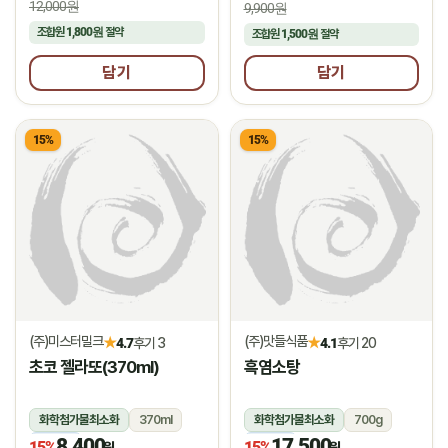
12,000원
9,900원
조합원
1,800원
절약
조합원
1,500원
절약
담기
담기
15%
15%
(주)미스터밀크
(주)맛들식품
★
★
4.7
후기 3
4.1
후기 20
초코 젤라또(370ml)
흑염소탕
화학첨가물최소화
370ml
화학첨가물최소화
700g
8,400
17,500
냉동
냉동
15%
15%
원
원