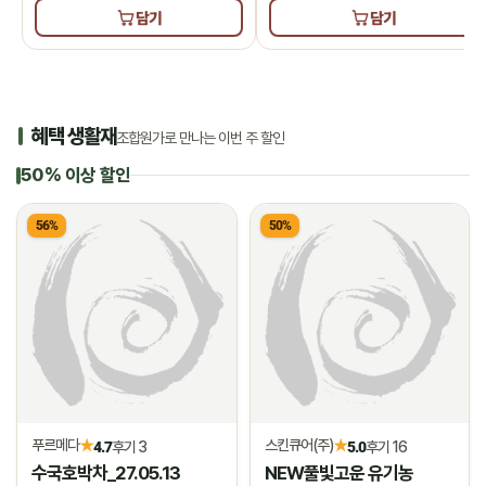
담기
담기
혜택 생활재
조합원가로 만나는 이번 주 할인
50% 이상 할인
56%
50%
푸르메다
스킨큐어(주)
★
★
4.7
후기 3
5.0
후기 16
수국호박차_27.05.13
NEW풀빛고운 유기농