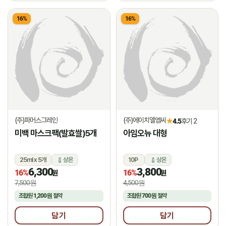
16%
16%
(주)파머스그레인
(주)에이치엘엠씨
★
4.5
후기 2
미백 마스크팩(발효쌀)5개
아임오뉴 대형
25ml x 5개
상온
10P
상온
6,300
3,800
16%
16%
원
원
7,500원
4,500원
조합원
1,200원
절약
조합원
700원
절약
담기
담기