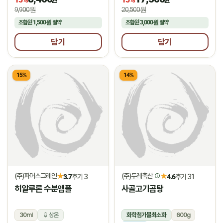
9,900원
20,500원
조합원
1,500원
절약
조합원
3,000원
절약
담기
담기
15%
14%
(주)파머스그레인
(주)두레축산
★
★
3.7
후기 3
4.6
후기 31
히알루론 수분앰플
사골고기곰탕
30ml
상온
화학첨가물최소화
600g