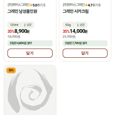
(주)파머스그레인
(주)파머스그레인
★
★
5.0
후기 5
4.7
후기 6
그레인 남성올인원
그레인 시카크림
120ml
상온
50g
상온
8,900
14,000
35%
35%
원
원
13,700원
21,700원
조합원
4,800원
절약
조합원
7,700원
절약
담기
담기
30%