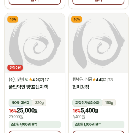
16%
16%
한정수량
(주)미앤미
행복우리식품
★
★
4.2
후기 17
4.4
후기 23
풀만먹인 양 프렌치랙
현미강정
NON-GMO
320g
화학첨가물최소화
150g
25,000
5,400
냉동
상온
16%
16%
원
원
29,900원
6,400원
조합원
4,900원
절약
조합원
1,000원
절약