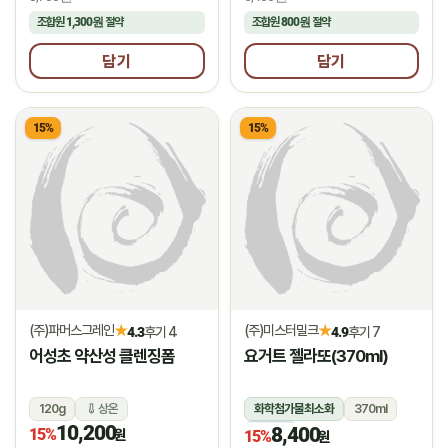
조합원
1,300원
절약
조합원
800원
절약
담기
담기
15%
15%
(주)파머스그레인
(주)미스터밀크
★
★
4.3
후기 4
4.9
후기 7
어성초 약산성 클렌징폼
요거트 젤라또(370ml)
120g
상온
화학첨가물최소화
370ml
10,200
8,400
15%
냉동
원
15%
원