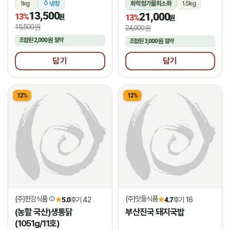
1kg
냉장
화학첨가물최소화
1.5kg
13,500
21,000
13%
냉장
원
13%
원
15,500원
24,000원
조합원
2,000원
절약
조합원
3,000원
절약
담기
담기
12%
12%
(주)한강식품
(주)맛들식품
★
★
5.0
후기 42
4.7
후기 16
(농할 국산)생통닭
부산진국 돼지국밥
(1051g/11호)