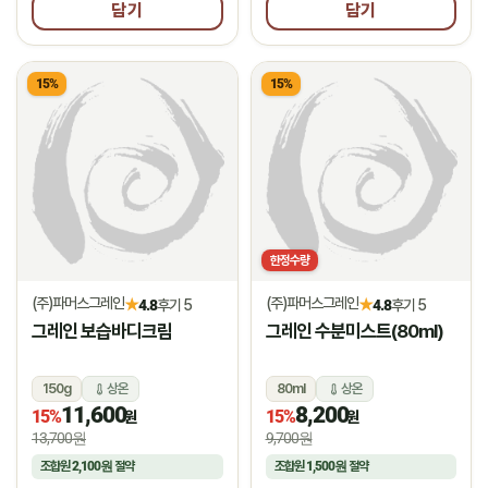
담기
담기
15%
15%
한정수량
(주)파머스그레인
(주)파머스그레인
★
★
4.8
후기 5
4.8
후기 5
그레인 보습바디크림
그레인 수분미스트(80ml)
150g
상온
80ml
상온
11,600
8,200
15%
15%
원
원
13,700원
9,700원
조합원
2,100원
절약
조합원
1,500원
절약