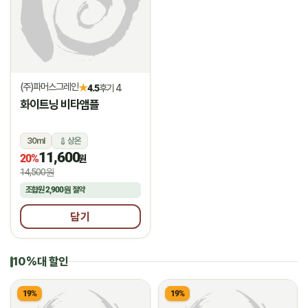
(주)파머스그레인
★
4.5
후기 4
화이트닝 비타앰플
30ml
상온
11,600
20%
원
14,500원
조합원
2,900원
절약
담기
10%대 할인
19%
19%