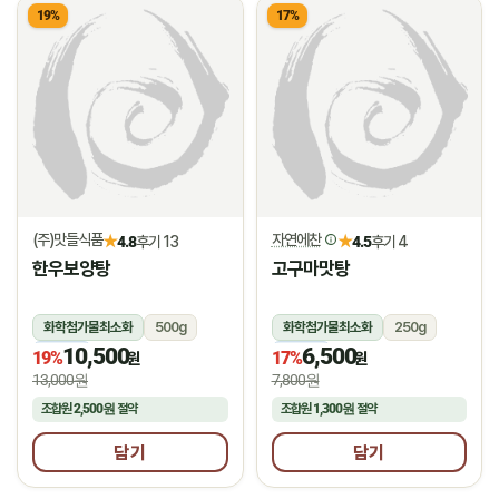
19%
17%
(주)맛들식품
자연에찬
★
★
4.8
후기 13
4.5
후기 4
한우보양탕
고구마맛탕
화학첨가물최소화
500g
화학첨가물최소화
250g
10,500
6,500
냉동
냉동
19%
17%
원
원
13,000원
7,800원
조합원
2,500원
절약
조합원
1,300원
절약
담기
담기