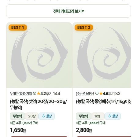
생활용품
쌀/잡곡
수산/건어물
공정무역(민중교역)
전체 카테고리 보기
▼
건강식품/꿀
화장품/바디헤어
특별기획
BEST 1
BEST 2
★
★
4.2
후기 144
4.6
후기 83
두레한강생산자회
(주)두레올팜넷
(농할 국산)깻잎(20장/20~30g/
(농할 국산)통양배추(1개/1kg이상)
무농약)
무농약
20장
냉장
무농약
1kg
냉장
최근 4주
1,152개
구매
최근 4주
1,099개
구매
1,650
2,800
원
원