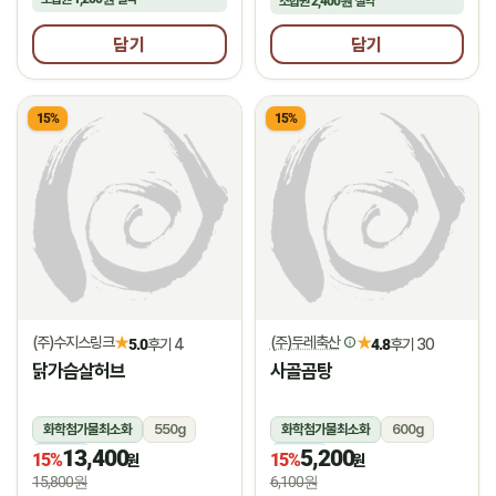
조합원
2,400원
절약
담기
담기
15%
15%
(주)수지스링크
(주)두레축산
★
★
5.0
후기 4
4.8
후기 30
닭가슴살허브
사골곰탕
화학첨가물최소화
550g
화학첨가물최소화
600g
13,400
5,200
냉동
냉장
15%
15%
원
원
15,800원
6,100원