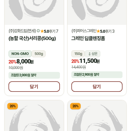
(주)강화드림(면세)
(주)파머스그레인
★
★
5.0
후기 7
5.0
후기 3
(농할 국산)서리콩(500g)
그레인 딥클렌징폼
NON-GMO
500g
150g
상온
11,500
8,000
상온
20%
원
20%
원
14,400원
10,000원
조합원
2,900원
절약
조합원
2,000원
절약
담기
담기
20%
20%