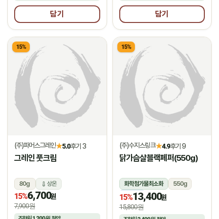
담기
담기
15%
15%
(주)파머스그레인
(주)수지스링크
★
★
5.0
후기 3
4.9
후기 9
그레인 풋크림
닭가슴살블랙페퍼(550g)
80g
상온
화학첨가물최소화
550g
6,700
13,400
15%
냉동
원
15%
원
7,900원
15,800원
조합원
1,200원
절약