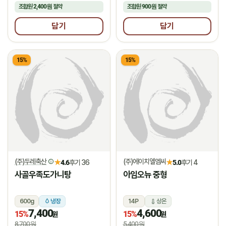
조합원
2,400원
절약
조합원
900원
절약
담기
담기
15%
15%
(주)두레축산
(주)에이치엘엠씨
★
★
4.6
후기 36
5.0
후기 4
사골우족도가니탕
아임오뉴 중형
600g
냉장
14P
상온
7,400
4,600
15%
15%
원
원
8,700원
5,400원