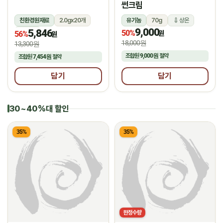
썬크림
친환경원재료
2.0gx20개
유기농
70g
상온
9,000
5,846
상온
50%
원
56%
원
18,000원
13,300원
조합원
9,000원
절약
조합원
7,454원
절약
담기
담기
30~40%대 할인
35%
35%
한정수량