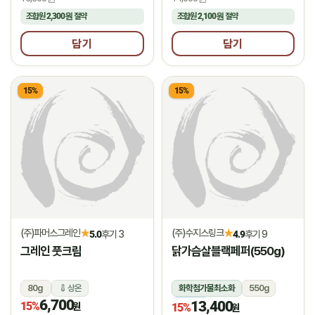
조합원
2,300원
절약
조합원
2,100원
절약
담기
담기
15%
15%
(주)파머스그레인
(주)수지스링크
★
★
5.0
후기 3
4.9
후기 9
그레인 풋크림
닭가슴살블랙페퍼(550g)
80g
상온
화학첨가물최소화
550g
6,700
13,400
15%
냉동
원
15%
원