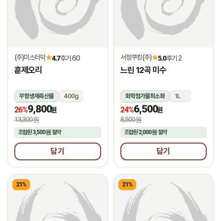
(주)미스터덕
서정쿠킹(주)
★
★
4.7
후기 60
5.0
후기 2
훈제오리
느린 12곡 미수
무항생제축산물
400g
화학첨가물최소화
1L
9,800
6,500
냉동
냉장
26%
24%
원
원
13,300원
8,500원
조합원
3,500원
절약
조합원
2,000원
절약
담기
담기
21%
21%