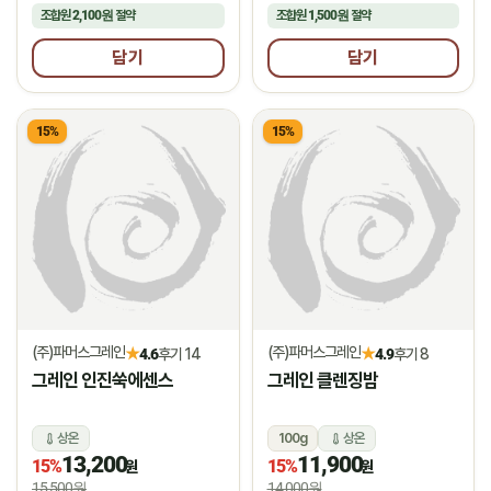
조합원
2,100원
절약
조합원
1,500원
절약
담기
담기
15%
15%
(주)파머스그레인
(주)파머스그레인
★
★
4.6
후기 14
4.9
후기 8
그레인 인진쑥에센스
그레인 클렌징밤
상온
100g
상온
13,200
11,900
15%
15%
원
원
15,500원
14,000원