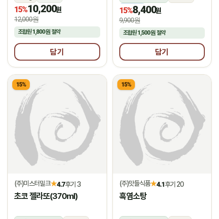
10,200
8,400
15%
냉동
원
15%
원
12,000원
9,900원
조합원
1,800원
절약
조합원
1,500원
절약
담기
담기
15%
15%
(주)미스터밀크
(주)맛들식품
★
★
4.7
후기 3
4.1
후기 20
초코 젤라또(370ml)
흑염소탕