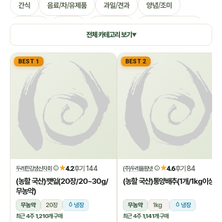
간식
음료/차/유제품
과일/견과
양념/조미
생활용품
쌀/잡곡
수산/건어물
공정무역(민중교역)
전체 카테고리 보기
▼
건강식품/꿀
화장품/바디헤어
특별기획
BEST 1
BEST 2
★
★
4.2
후기 144
4.6
후기 84
두레한강생산자회
(주)두레올팜넷
(농할 국산)깻잎(20장/20~30g/
(농할 국산)통양배추(1개/1kg이상)
무농약)
무농약
20장
냉장
무농약
1kg
냉장
최근 4주
1,210개
구매
최근 4주
1,141개
구매