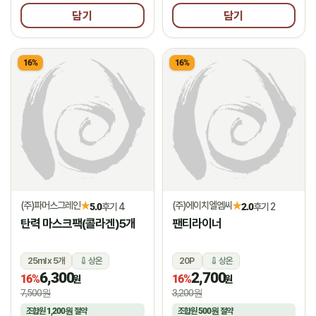
담기
담기
16%
16%
(주)파머스그레인
(주)에이치엘엠씨
★
★
5.0
후기 4
2.0
후기 2
탄력 마스크팩(콜라겐)5개
팬티라이너
25ml x 5개
상온
20P
상온
6,300
2,700
16%
16%
원
원
7,500원
3,200원
조합원
1,200원
절약
조합원
500원
절약