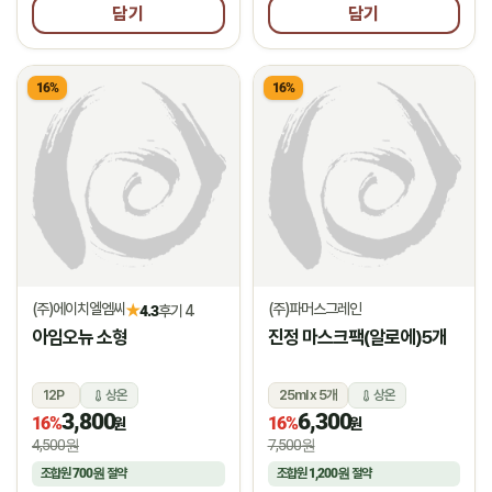
담기
담기
16%
16%
(주)에이치엘엠씨
(주)파머스그레인
★
4.3
후기 4
아임오뉴 소형
진정 마스크팩(알로에)5개
12P
상온
25ml x 5개
상온
3,800
6,300
16%
16%
원
원
4,500원
7,500원
조합원
700원
절약
조합원
1,200원
절약