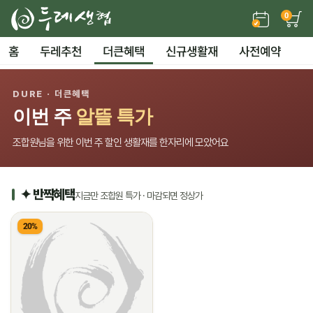
0
홈
두레추천
더큰혜택
신규생활재
사전예약
DURE · 더큰혜택
이번 주
알뜰 특가
조합원님을 위한 이번 주 할인 생활재를 한자리에 모았어요
✦ 반짝혜택
지금만 조합원 특가 · 마감되면 정상가
20%