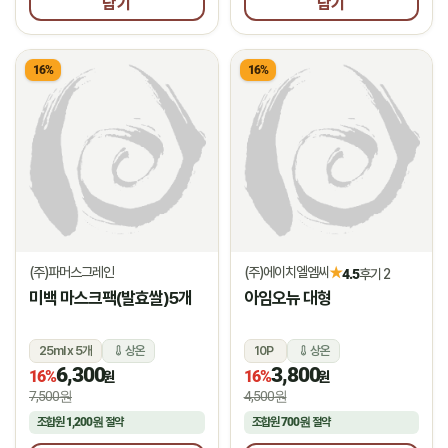
담기
담기
16%
16%
(주)파머스그레인
(주)에이치엘엠씨
★
4.5
후기 2
미백 마스크팩(발효쌀)5개
아임오뉴 대형
25ml x 5개
상온
10P
상온
6,300
3,800
16%
16%
원
원
7,500원
4,500원
조합원
1,200원
절약
조합원
700원
절약