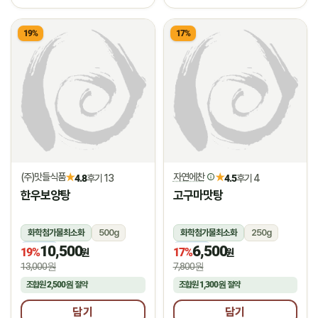
19%
17%
(주)맛들식품
자연에찬
★
★
4.8
후기 13
4.5
후기 4
한우보양탕
고구마맛탕
화학첨가물최소화
500g
화학첨가물최소화
250g
10,500
6,500
냉동
냉동
19%
17%
원
원
13,000원
7,800원
조합원
2,500원
절약
조합원
1,300원
절약
담기
담기