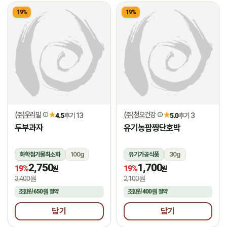
19%
19%
(주)우리밀
(주)청오건강
★
★
4.5
후기 13
5.0
후기 3
두부과자
유기농팝짱단호박
화학첨가물최소화
100g
유기가공식품
30g
2,750
1,700
상온
상온
19%
19%
원
원
3,400원
2,100원
조합원
650원
절약
조합원
400원
절약
담기
담기