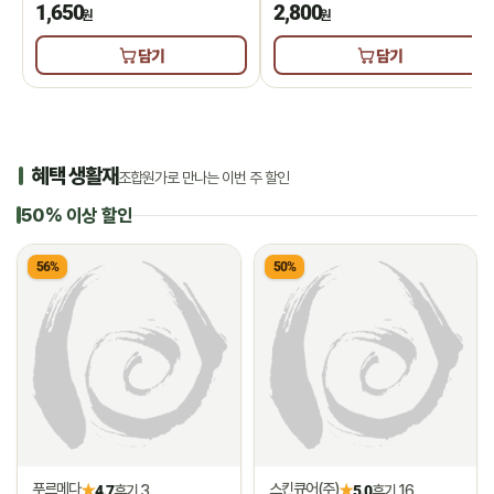
1,650
2,800
원
원
담기
담기
혜택 생활재
조합원가로 만나는 이번 주 할인
50% 이상 할인
56%
50%
푸르메다
스킨큐어(주)
★
★
4.7
후기 3
5.0
후기 16