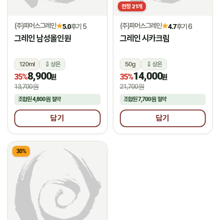
한정
21
개
(주)파머스그레인
(주)파머스그레인
★
★
5.0
후기 5
4.7
후기 6
그레인 남성올인원
그레인 시카크림
120ml
상온
50g
상온
8,900
14,000
35%
35%
원
원
13,700원
21,700원
조합원
4,800원
절약
조합원
7,700원
절약
담기
담기
30%