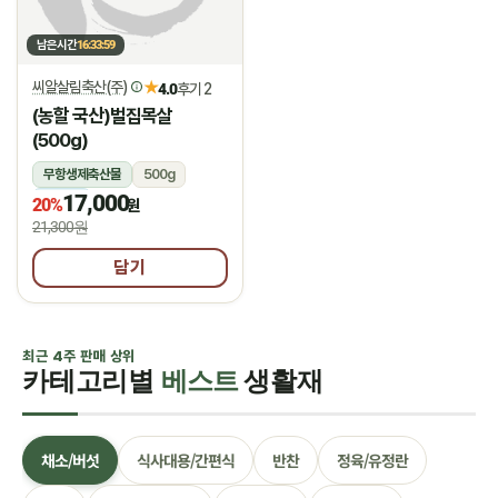
남은시간
16:33:58
씨알살림축산(주)
★
4.0
후기 2
(농할 국산)벌집목살
(500g)
무항생제축산물
500g
17,000
냉장
20%
원
21,300원
담기
최근 4주 판매 상위
카테고리별
베스트
생활재
채소/버섯
식사대용/간편식
반찬
정육/유정란