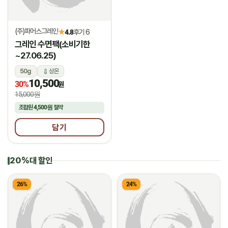
(주)파머스그레인
★
4.8
후기 6
그레인 수면팩(소비기한
~27.06.25)
50g
상온
10,500
30%
원
15,000원
조합원
4,500원
절약
담기
20%대 할인
26%
24%