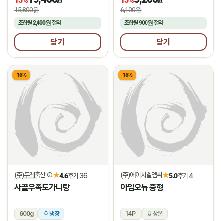
15%
15%
원
원
15,800원
6,100원
조합원
2,400원
절약
조합원
900원
절약
담기
담기
15%
15%
(주)두레축산
(주)에이치엘엠씨
★
★
4.6
후기 36
5.0
후기 4
사골우족도가니탕
아임오뉴 중형
600g
냉장
14P
상온