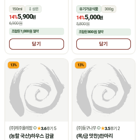
150ml
상온
유기가공식품
300g
5,900
5,000
14%
상온
원
14%
원
6,900원
5,800원
조합원
1,000원
절약
조합원
800원
절약
담기
담기
13%
13%
(주)제주올레팜
(주)둥구나무
★
★
3.6
후기 5
3.5
후기 2
(농할 국산)하우스 감귤
(목/금 맛찬)한마리