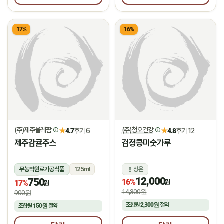
17%
16%
(주)제주올레팜
(주)청오건강
★
★
4.7
후기 6
4.8
후기 12
제주감귤주스
검정콩미숫가루
무농약원료가공식품
125ml
상온
12,000
750
상온
16%
원
17%
원
14,300원
900원
조합원
2,300원
절약
조합원
150원
절약