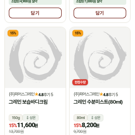
조합원
4,900원
절약
조합원
1,000원
절약
담기
담기
15%
15%
한정수량
(주)파머스그레인
(주)파머스그레인
★
★
4.8
후기 5
4.8
후기 5
그레인 보습바디크림
그레인 수분미스트(80ml)
150g
상온
80ml
상온
11,600
8,200
15%
15%
원
원
13,700원
9,700원