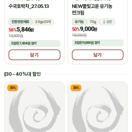
수국호박차_27.05.13
NEW풀빛고운 유기농
썬크림
친환경원재료
2.0gx20개
유기농
70g
상온
9,000
5,846
상온
50%
원
56%
원
18,000원
13,300원
조합원
9,000원
절약
조합원
7,454원
절약
담기
담기
30~40%대 할인
35%
35%