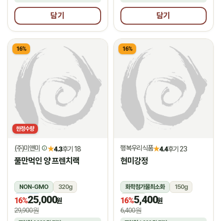
담기
담기
16%
16%
한정수량
(주)미앤미
행복우리식품
★
★
4.3
후기 18
4.4
후기 23
풀만먹인 양 프렌치랙
현미강정
NON-GMO
320g
화학첨가물최소화
150g
25,000
5,400
냉동
상온
16%
16%
원
원
29,900원
6,400원