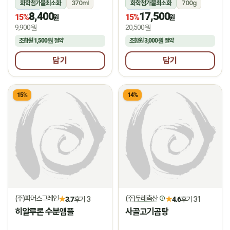
화학첨가물최소화
370ml
화학첨가물최소화
700g
8,400
17,500
냉동
냉동
15%
15%
원
원
9,900원
20,500원
조합원
1,500원
절약
조합원
3,000원
절약
담기
담기
15%
14%
(주)파머스그레인
(주)두레축산
★
★
3.7
후기 3
4.6
후기 31
히알루론 수분앰플
사골고기곰탕