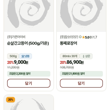
(주)가온아이비
(주)장수이야기
★
5.0
후기 7
순살간고등어 (500g/가온)
통째로장어
500g
냉동
80ml x 30개
상온
9,000
86,900
20%
20%
원
원
11,200원
108,700원
조합원
2,200원
절약
조합원
21,800원
절약
담기
담기
20%