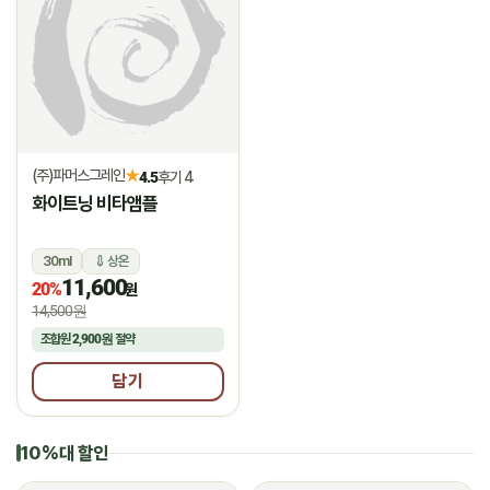
(주)파머스그레인
★
4.5
후기 4
화이트닝 비타앰플
30ml
상온
11,600
20%
원
14,500원
조합원
2,900원
절약
담기
10%대 할인