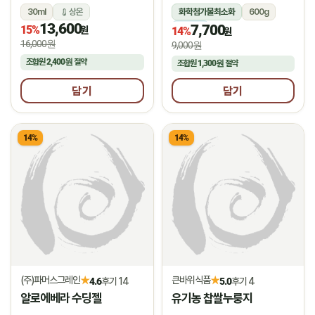
30ml
상온
화학첨가물최소화
600g
13,600
7,700
15%
냉장
원
14%
원
16,000원
9,000원
조합원
2,400원
절약
조합원
1,300원
절약
담기
담기
14%
14%
(주)파머스그레인
큰바위식품
★
★
4.6
후기 14
5.0
후기 4
알로에베라 수딩젤
유기농 찹쌀누룽지