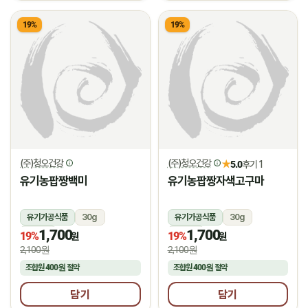
19%
19%
(주)청오건강
(주)청오건강
★
5.0
후기 1
유기농팝짱백미
유기농팝짱자색고구마
유기가공식품
30g
유기가공식품
30g
1,700
1,700
상온
상온
19%
19%
원
원
2,100원
2,100원
조합원
400원
절약
조합원
400원
절약
담기
담기