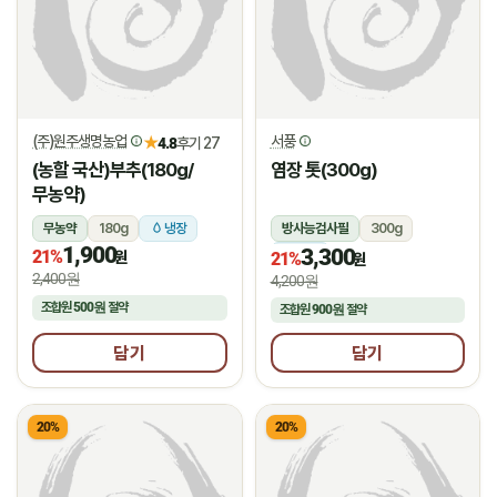
(주)원주생명농업
서풍
★
4.8
후기 27
(농할 국산)부추(180g/
염장 톳(300g)
무농약)
무농약
180g
냉장
방사능검사필
300g
1,900
3,300
21%
냉장
원
21%
원
2,400원
4,200원
조합원
500원
절약
조합원
900원
절약
담기
담기
20%
20%