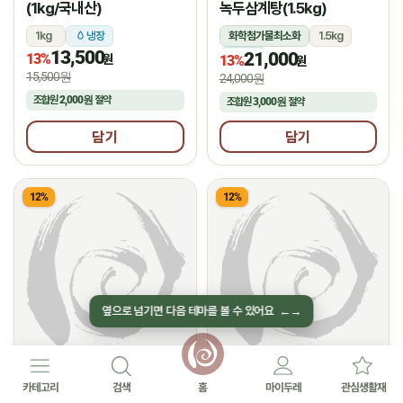
(1kg/국내산)
녹두삼계탕(1.5kg)
1kg
냉장
화학첨가물최소화
1.5kg
13,500
21,000
13%
냉장
원
13%
원
15,500원
24,000원
조합원
2,000원
절약
조합원
3,000원
절약
담기
담기
12%
12%
옆으로 넘기면 다음 테마를 볼 수 있어요
←
→
(주)한강식품
(주)맛들식품
★
★
5.0
후기 42
4.7
후기 16
카테고리
검색
홈
마이두레
관심생활재
(농할 국산)생통닭
부산진국 돼지국밥