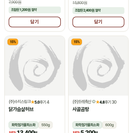
7,900원
15,800원
조합원
1,200원
절약
조합원
2,400원
절약
담기
담기
15%
15%
(주)수지스링크
(주)두레축산
★
★
5.0
후기 4
4.8
후기 30
닭가슴살허브
사골곰탕
화학첨가물최소화
550g
화학첨가물최소화
600g
13,400
5,200
냉동
냉장