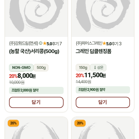
(주)강화드림(면세)
(주)파머스그레인
★
★
5.0
후기 7
5.0
후기 3
(농할 국산)서리콩(500g)
그레인 딥클렌징폼
NON-GMO
500g
150g
상온
11,500
8,000
상온
20%
원
20%
원
14,400원
10,000원
조합원
2,900원
절약
조합원
2,000원
절약
담기
담기
20%
20%