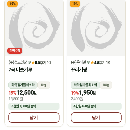
19%
19%
한정수량
(주)청오건강
(주)우리밀
★
★
5.0
후기 10
4.8
후기 18
7곡 미숫가루
꾸러기짱
화학첨가물최소화
1kg
화학첨가물최소화
90g
12,500
1,950
상온
상온
19%
19%
원
원
15,500원
2,400원
조합원
3,000원
절약
조합원
450원
절약
담기
담기