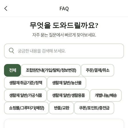
FAQ
무엇을 도와드릴까요?
자주 묻는 질문에서 빠르게 찾아보세요.
전체
조합원안내(가입/탈퇴/정보변경)
주문/결제/취소
생활재 취급기준/정책
생활재 일반/농산물
생활재 일반/가공식품
생활재 일반/생활용품
개별나눔/배송
쇼핑몰/그루터기(매장)
반품/교환
쿠폰/포인트/충전금