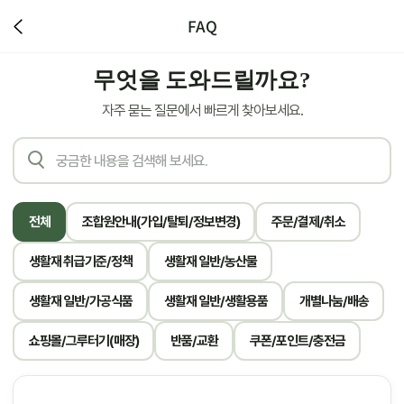
FAQ
무엇을 도와드릴까요?
자주 묻는 질문에서 빠르게 찾아보세요.
전체
조합원안내(가입/탈퇴/정보변경)
주문/결제/취소
생활재 취급기준/정책
생활재 일반/농산물
생활재 일반/가공식품
생활재 일반/생활용품
개별나눔/배송
쇼핑몰/그루터기(매장)
반품/교환
쿠폰/포인트/충전금