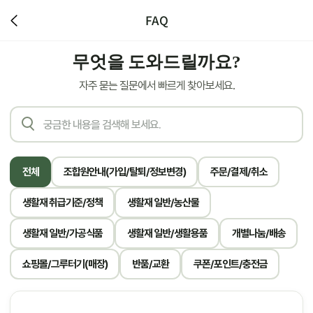
FAQ
무엇을 도와드릴까요?
자주 묻는 질문에서 빠르게 찾아보세요.
전체
조합원안내(가입/탈퇴/정보변경)
주문/결제/취소
생활재 취급기준/정책
생활재 일반/농산물
생활재 일반/가공식품
생활재 일반/생활용품
개별나눔/배송
쇼핑몰/그루터기(매장)
반품/교환
쿠폰/포인트/충전금