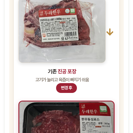
→
기존
진공 포장
고기가 눌리고 육즙이 빠지기 쉬움
변경 후