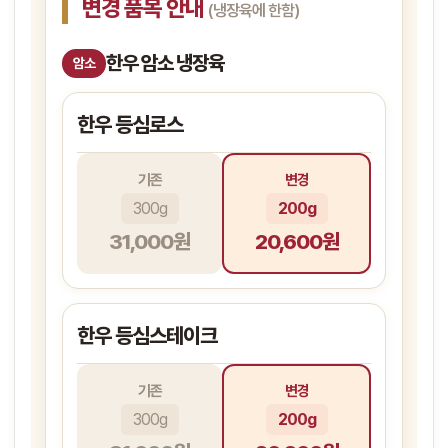
변경 품목 안내
(냉장육에 한함)
한우 암소 냉장육
암소
한우 등심로스
기존
변경
300g
200g
31,000원
20,600원
한우 등심스테이크
기존
변경
300g
200g