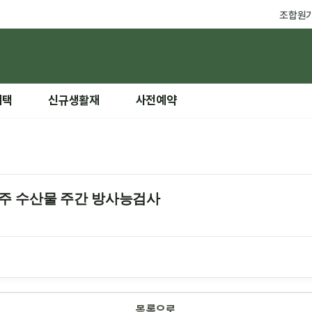
조합원
혜택
신규생활재
사전예약
 22주 수산물 주간 방사능검사
목록으로