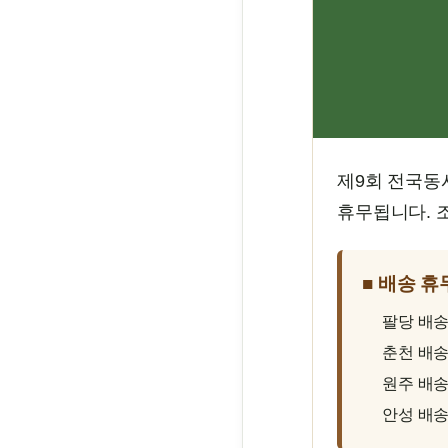
제9회 전국동시
휴무됩니다. 
■ 배송 휴
팔당 배
춘천 배
원주 배
안성 배