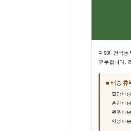
제9회 전국동시
휴무됩니다. 
■ 배송 휴
팔당 배
춘천 배
원주 배
안성 배