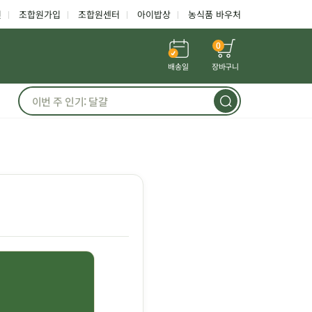
인
조합원가입
조합원센터
아이밥상
농식품 바우처
0
배송일
장바구니