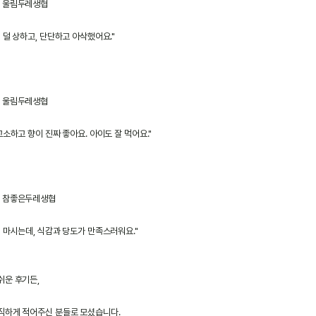
울림두레생협
 덜 상하고, 단단하고 아삭했어요."
울림두레생협
고소하고 향이 진짜 좋아요. 아이도 잘 먹어요."
참좋은두레생협
여 마시는데, 식감과 당도가 만족스러워요."
쉬운 후기든,
직하게 적어주신 분들로 모셨습니다.