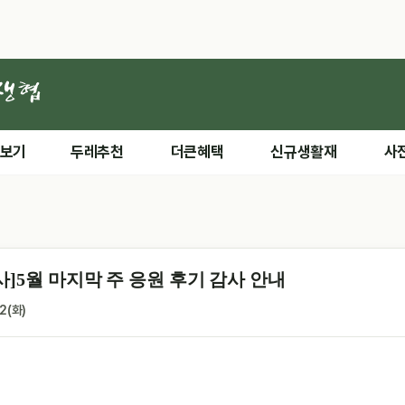
 보기
두레추천
더큰혜택
신규생활재
사
사]5월 마지막 주 응원 후기 감사 안내
2(화)