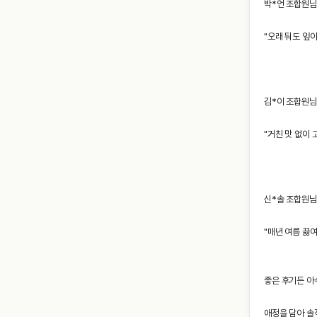
박*언 조합원님
"오래 둬도 잎이
김*이 조합원님
"거친 맛 없이 
신*솔 조합원님
"매년 여름 끓
좋은 후기든 아
애정을 담아 솔