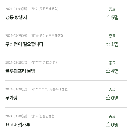
2024-04-04(목)
정*인(푸른두레생협)
종료
5명
냉동 빵생지
2024-03-29(금)
황*숙(경기남부두레생협)
종료
1명
무쇠팬이 필요합니다
2024-03-29(금)
강*****)(에코생협)
종료
4명
글루텐프리 쌀빵
2024-03-29(금)
서*********)(푸른두레생협)
종료
0명
무가당
2024-03-08(금)
안*사(한울안생협)
종료
0명
표고버섯가루