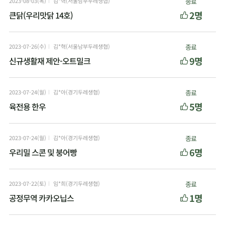
2023-08-03(목)
김*혁(서울남부두레생협)
종료
2명
큰닭(우리맛닭 14호)
2023-07-26(수)
김*혁(서울남부두레생협)
종료
9명
신규생활재 제안-오트밀크
2023-07-24(월)
김*아(경기두레생협)
종료
5명
육전용 한우
2023-07-24(월)
김*아(경기두레생협)
종료
6명
우리밀 스콘 및 붕어빵
2023-07-22(토)
임*희(경기두레생협)
종료
1명
공정무역 카카오닙스