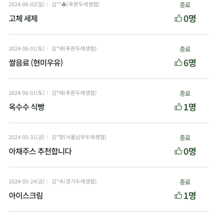
2024-06-02(일)
김**♣(푸른두레생협)
종료
0명
고체 세제
2024-06-01(토)
김*애(푸른두레생협)
종료
6명
쌀음료 (현미우유)
2024-06-01(토)
김*애(푸른두레생협)
종료
1명
옥수수 식빵
2024-05-31(금)
김*향(서울남부두레생협)
종료
0명
아채주스 추천합니다
2024-05-24(금)
김*숙(경기두레생협)
종료
1명
아이스크림