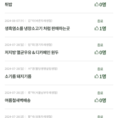
0명
튀밥
2024-08-07(수)
김*자(바른두레생협)
종료
1명
생흑염소를 냉장소고기 처럼 판매하는곳
2024-07-28(일)
임*희(경기두레생협)
종료
0명
저지방 멸균우유 & 디카페인 원두
2024-07-28(일)
서*경(팔당생명살림생협)
종료
1명
소기름 돼지기름
2024-07-26(금)
류*하(서울남부두레생협)
종료
0명
여름철새벽배송
2024-07-26(금)
황*숙(성동두레생협)
종료