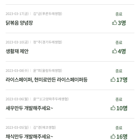
2023-03-17(금)
김*금(푸른두레생협)
종료
3명
닭볶음 양념장
2023-03-10(금)
정*주(경기두레생협)
종료
4명
생활재 제안
2023-03-08(수)
윤*희(울림두레생협)
종료
17명
라이스페이퍼, 현미로만든 라이스페이퍼등
2023-03-06(월)
윤**1(고양파주두레생협)
종료
10명
새우만두 개발해주세요~
2023-03-05(일)
김*경(에코생협)
종료
16명
채식만두 개발해주세요~