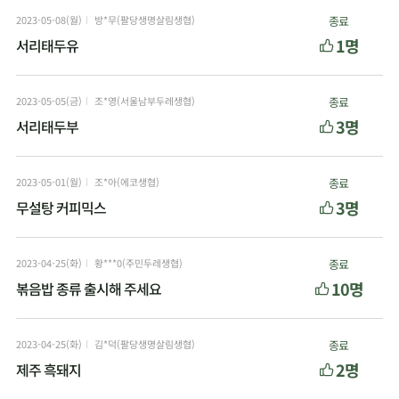
2023-05-08(월)
방*무(팔당생명살림생협)
종료
1명
서리태두유
2023-05-05(금)
조*영(서울남부두레생협)
종료
3명
서리태두부
2023-05-01(월)
조*아(에코생협)
종료
3명
무설탕 커피믹스
2023-04-25(화)
황***0(주민두레생협)
종료
10명
볶음밥 종류 출시해 주세요
2023-04-25(화)
김*덕(팔당생명살림생협)
종료
2명
제주 흑돼지