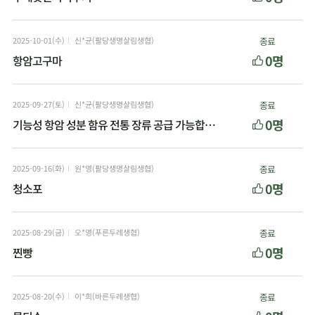
2025-10-01(수)
신*균(팔당생명살림생협)
종료
0명
항암고구마
2025-09-27(토)
신*균(팔당생명살림생협)
종료
0명
기능성 항암 성분 함유 전통 장류 공급 가능합니다
2025-09-16(화)
원*영(팔당생명살림생협)
종료
0명
청소포
2025-08-29(금)
오*영(푸른두레생협)
종료
0명
찐빵
2025-08-20(수)
이*희(바른두레생협)
종료