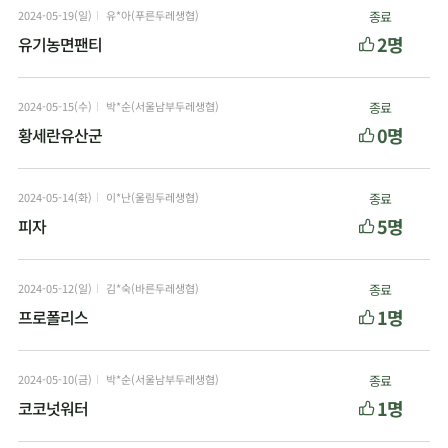
2024-05-19(일)
유*아(푸른두레생협)
종료
2명
유기농면팬티
2024-05-15(수)
박*순(서울남부두레생협)
종료
0명
황세란유산군
2024-05-14(화)
이*난(울림두레생협)
종료
5명
피자
2024-05-12(일)
김*숙(바른두레생협)
종료
1명
프로폴리스
2024-05-10(금)
박*순(서울남부두레생협)
종료
1명
코코넛워터