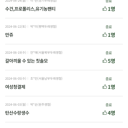
2024-06-24(월)
이*란(경기두레생협)
종료
1명
수건,프로폴리스,유기농팬티
2024-06-22(토)
박*미(평택두레생협)
종료
1명
만쥬
2024-06-19(수)
안*애(서울북부두레생협)
종료
5명
갈아끼울 수 있는 칫솔모
2024-06-05(수)
조*민(서울남부두레생협)
종료
1명
여성청결제
2024-06-03(월)
박*순(원주생협)
종료
4명
탄산수랑생수