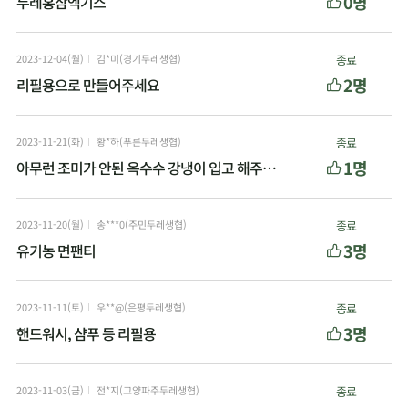
0명
두레홍삼엑기스
2023-12-04(월)
김*미(경기두레생협)
종료
2명
리필용으로 만들어주세요
2023-11-21(화)
황*하(푸른두레생협)
종료
1명
아무런 조미가 안된 옥수수 강냉이 입고 해주세요.
2023-11-20(월)
송***0(주민두레생협)
종료
3명
유기농 면팬티
2023-11-11(토)
우**@(은평두레생협)
종료
3명
핸드워시, 샴푸 등 리필용
2023-11-03(금)
전*지(고양파주두레생협)
종료