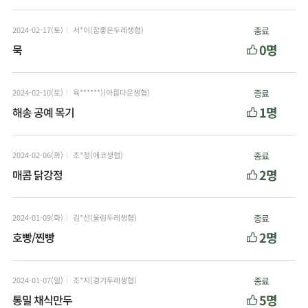
2024-02-17(토)
서*이(참좋은두레생협)
종료
0명
묵
2024-02-10(토)
육******)(아름다운생협)
종료
1명
해송 공예 목기
2024-02-06(화)
조*정(에코생협)
종료
2명
매콤 닭강정
2024-01-09(화)
김*선(울림두레생협)
종료
2명
호빵/찐빵
2024-01-07(일)
조*지(경기두레생협)
종료
5명
통밀 채식만두