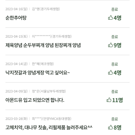
2023-04-16(일)
김*명(경기두레생협)
종료
4명
순한추어탕
2023-04-15(토)
이**********)(경기두레생협)
종료
9명
제육양념 순두부찌개 양념 된장찌개 양념
2023-04-14(금)
한*혜(에코생협)
종료
4명
낙지젓갈과 양념게장 먹고 싶어요~
2023-04-09(일)
정*은(서울남부두레생협)
종료
11명
아몬드유 입고 되었으면 합니다.
2023-03-28(화)
최****)(안양YMCA등대생협)
종료
8명
고체치약, 대나무 칫솔, 리필제품 늘려주세요^^