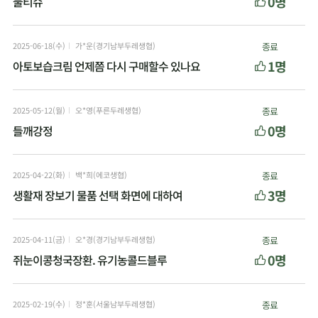
0명
물티슈
2025-06-18(수)
가*운(경기남부두레생협)
종료
1명
아토보습크림 언제쯤 다시 구매할수 있나요
2025-05-12(월)
오*영(푸른두레생협)
종료
0명
들깨강정
2025-04-22(화)
백*희(에코생협)
종료
3명
생활재 장보기 물품 선택 화면에 대하여
2025-04-11(금)
오*경(경기남부두레생협)
종료
0명
쥐눈이콩청국장환. 유기농콜드블루
2025-02-19(수)
정*훈(서울남부두레생협)
종료