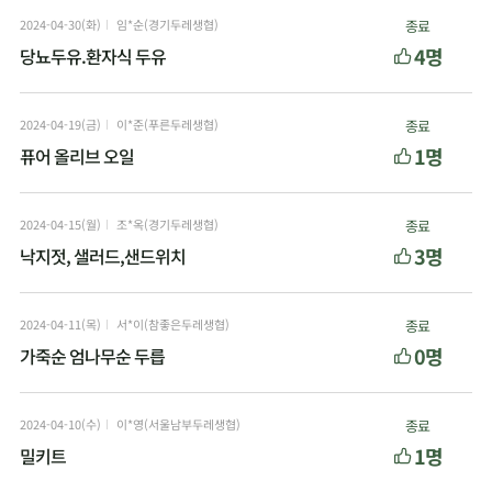
2024-04-30(화)
임*순(경기두레생협)
종료
4명
당뇨두유.환자식 두유
2024-04-19(금)
이*준(푸른두레생협)
종료
1명
퓨어 올리브 오일
2024-04-15(월)
조*옥(경기두레생협)
종료
3명
낙지젓, 샐러드,샌드위치
2024-04-11(목)
서*이(참좋은두레생협)
종료
0명
가죽순 엄나무순 두릅
2024-04-10(수)
이*영(서울남부두레생협)
종료
1명
밀키트