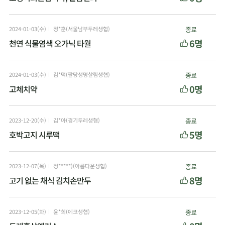
2024-01-03(수)
정*훈(서울남부두레생협)
종료
6명
천연 식물염색 오가닉 타월
2024-01-03(수)
김*덕(팔당생명살림생협)
종료
0명
고체치약
2023-12-20(수)
김*아(경기두레생협)
종료
5명
호박고지 시루떡
2023-12-07(목)
정*****)(아름다운생협)
종료
8명
고기 없는 채식 김치손만두
2023-12-05(화)
윤*희(에코생협)
종료