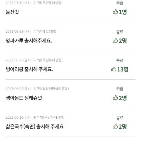
2023-07-19(수)
이*영(주민두레생협)
종료
1명
돌산갓
2023-06-28(수)
이*우(에코생협)
종료
2명
양파가루 출시해주세요.
2023-06-23(금)
이*영(주민두레생협)
종료
13명
병아리콩 출시해 주세요.
2023-06-22(목)
김*덕(팔당생명살림생협)
종료
2명
생아몬드 생캐슈넛
2023-06-16(금)
황***0(주민두레생협)
종료
2명
삶은국수(숙면) 출시해 주세요