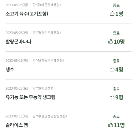
2023-05-28(일)
한*홍(바른두레생협)
종료
1명
소고기 육수(고기포함)
2023-05-26(금)
오*경(경기두레생협)
종료
10명
발랑곤바나나
2023-05-16(화)
안*숙(참좋은두레생협)
종료
4명
생수
2023-05-13(토)
안*영(에코생협)
종료
9명
유기농 또는 무농약 생크림
2023-05-11(목)
김*덕(팔당생명살림생협)
종료
11명
슬라이스 햄