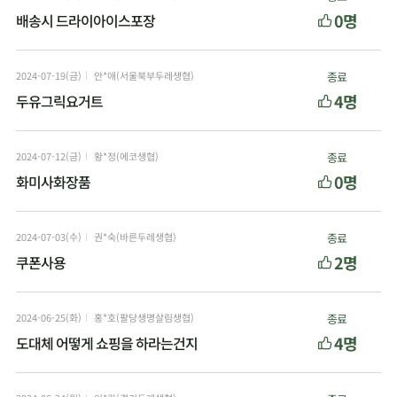
0명
배송시 드라이아이스포장
2024-07-19(금)
안*애(서울북부두레생협)
종료
4명
두유그릭요거트
2024-07-12(금)
황*정(에코생협)
종료
0명
화미사화장품
2024-07-03(수)
권*숙(바른두레생협)
종료
2명
쿠폰사용
2024-06-25(화)
홍*호(팔당생명살림생협)
종료
4명
도대체 어떻게 쇼핑을 하라는건지