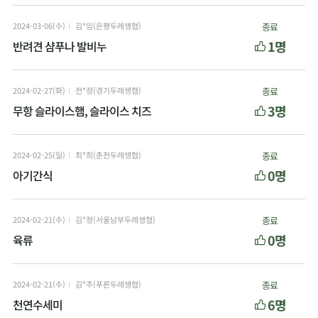
2024-03-06(수)
김*임(은평두레생협)
종료
1명
반려견 샴푸나 발비누
2024-02-27(화)
전*정(경기두레생협)
종료
3명
무항 슬라이스햄, 슬라이스 치즈
2024-02-25(일)
최*희(춘천두레생협)
종료
0명
아기간식
2024-02-21(수)
김*정(서울남부두레생협)
종료
0명
육류
2024-02-21(수)
김*주(푸른두레생협)
종료
6명
천연수세미