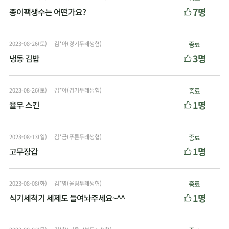
7명
종이팩생수는 어떤가요?
2023-08-26(토)
김*아(경기두레생협)
종료
3명
냉동 김밥
2023-08-26(토)
김*아(경기두레생협)
종료
1명
율무 스킨
2023-08-13(일)
김*금(푸른두레생협)
종료
1명
고무장갑
2023-08-08(화)
김*영(울림두레생협)
종료
1명
식기세척기 세제도 들여놔주세요~^^