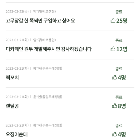
2023-03-23(목)
임*경(에코생협)
종료
25명
고무장갑 한 쪽씩만 구입하고 싶어요
2023-03-21(화)
임*경(에코생협)
종료
12명
디카페인 원두 개발해주시면 감사하겠습니다
2023-03-21(화)
황*하(푸른두레생협)
종료
4명
떡꼬치
2023-03-21(화)
윤*연(울림두레생협)
종료
8명
렌틸콩
2023-03-21(화)
황*하(푸른두레생협)
종료
4명
오징어순대