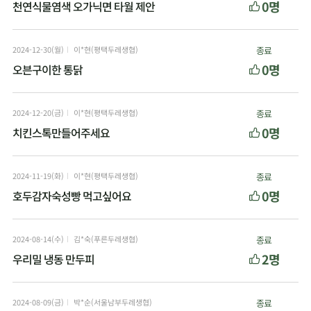
0명
천연식물염색 오가닉면 타월 제안
2024-12-30(월)
이*현(평택두레생협)
종료
0명
오븐구이한 통닭
2024-12-20(금)
이*현(평택두레생협)
종료
0명
치킨스톡만들어주세요
2024-11-19(화)
이*현(평택두레생협)
종료
0명
호두감자숙성빵 먹고싶어요
2024-08-14(수)
김*숙(푸른두레생협)
종료
2명
우리밀 냉동 만두피
2024-08-09(금)
박*순(서울남부두레생협)
종료