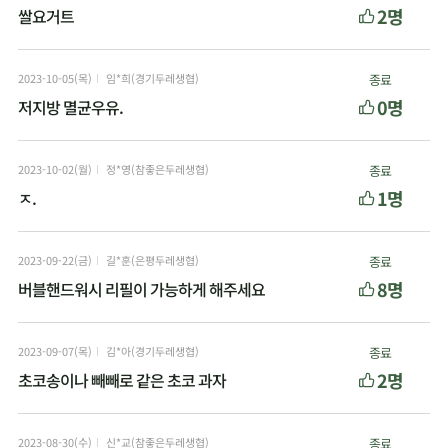
2명
쌀요거트
2023-10-05(목)
임*희(경기두레생협)
종료
0명
저지방 멸균우유.
2023-10-02(월)
정*영(참좋은두레생협)
종료
1명
ㅈ.
2023-09-22(금)
길*훈(은평두레생협)
종료
8명
버블핸드워시 리필이 가능하게 해주세요
2023-09-07(목)
김*아(경기두레생협)
종료
2명
초코송이나 빼빼로 같은 초코 과자
2023-08-30(수)
신*교(참좋은두레생협)
종료