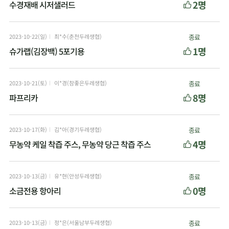
2명
수경재배 시저샐러드
2023-10-22(일)
최*수(춘천두레생협)
종료
1명
슈가랩(김장백) 5포기용
2023-10-21(토)
이*경(참좋은두레생협)
종료
8명
파프리카
2023-10-17(화)
김*아(경기두레생협)
종료
4명
무농약 케일 착즙 주스, 무농약 당근 착즙 주스
2023-10-13(금)
유*현(안성두레생협)
종료
0명
소금전용 항아리
2023-10-13(금)
정*은(서울남부두레생협)
종료