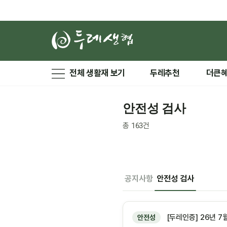
전체 생활재 보기
두레추천
더큰
안전성 검사
총
163
건
공지사항
안전성 검사
[두레인증] 26년 7
안전성