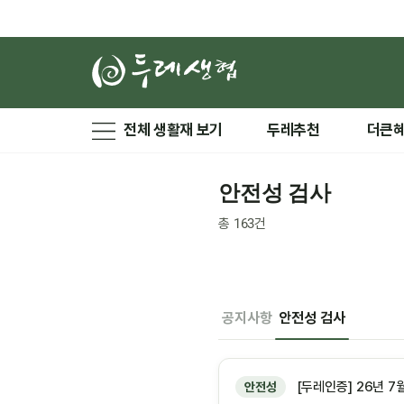
전체 생활재 보기
두레추천
더큰
안전성 검사
총
163
건
공지사항
안전성 검사
[두레인증] 26년 7
안전성