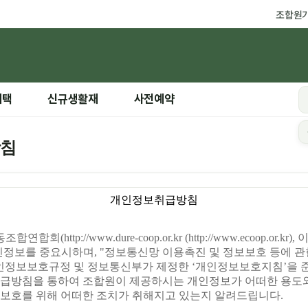
조합원
혜택
신규생활재
사전예약
방침