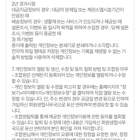
2
년 경과시점
대금지급정보의 경우
:
대금의 완제일 또는 채권소멸시효기간이
만료된 때
배송정보의 경우
:
생활재 또는 서비스가 인도되거나 제공된 때
설문조사
,
이벤트 등 일시적 목적을 위하여 수집한 경우
:
당해 설문
조사
,
이벤트 등이 종료한 때
3)
파기방법
종이에 출력된 개인정보는 분쇄기로 분쇄하거나 소각합니다
.
전자적 파일 형태로 저장된 개인정보는 기록을 재생할 수 없는 기
술적 방법을 사용하여 삭제합니다
.
7.
개인정보의 열람 및 갱신
,
수정 및 동의 철회 방법 및 조합원 의무
-
조합원은 언제든지 등록되어 있는 개인정보를 열람하거나 수정
할 수 있습니다
.
-
개인 정보의 열람 및 수정을 하고자 할 경우에는 홈페이지의
“
장
보기
>
마이페이지
>
개인정보수정
”
을 클릭하여 직접 열람 또는 수
정할 수 있습니다
.
단
,
주소 변경의 경우 공급일 변경 등으로 인하여
가입하신 회원생협사무국으로 유선 연락하여 변경요청 할 수 있습
니다
.
-
조합원탈퇴를 통해 제공한 개인정보이용에 관한 동의를 철회할
수 있습니다
.
탈퇴 및 수정에 대한 내용은 가입하신 회원생협사무
국으로 유선 연락하여 본인 확인을 거쳐 처리합니다
.
-
조합원님께서 개인정보의 오류에 대한 정정을 요청한 경우
,
정정