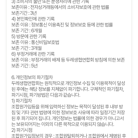
3)
소비자의 불만 또는 분쟁처리에 관한 기록
보존이유
:
전자상거래등에서의 소비자보호에 관한 법률
보존기간
: 3
년
4)
본인확인에 관한 기록
보존 이유
:
정보통신 이용촉진 및 정보보호 등에 관한 법률
보존 기간
: 6
개월
5)
방문에 관한 기록
보존 이유
:
통신비밀보호법
보존 기간
: 3
개월
6)
부정거래에 관한 기록
보존 이유
:
부정거래의 배제 등 두레생협연합회 방침에 의한 보존
보존 기간
: 5
년
6.
개인정보의 파기절차
두레생협연합회는 원칙적으로 개인정보 수집 및 이용목적이 달성
된 후에는 해당 정보를 지체없이 파기합니다
.
구체적인 파기절차
,
파기시점
,
파기방법은 다음과 같습니다
.
1)
파기절차
조합원가입등을 위해 입력하신 정보는 목적이 달성된 후 내부 방
침 및 기타 관련 법령에 의한 정보보호 사유에 따라 일정기간 저장
된 후 파기되어 집니다
.
개인정보는 법률에 의한 경우가 아니고서
는 보유되어지는 이외의 다른 목적으로 이용되지 않습니다
.
2)
파기시점
조합원가입정보의 경우
:
조합원탈퇴하거나 조합원에서 제명된 후