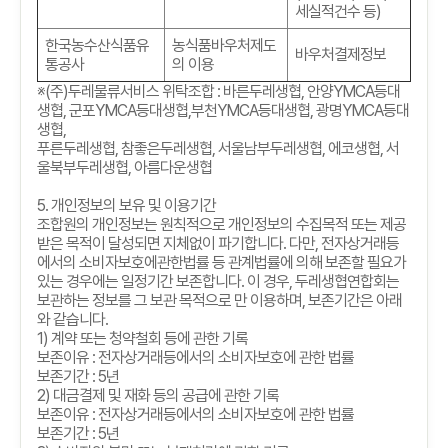
세실적건수 등)
한국농수산식품유
농식품바우처제도
바우처결제정보
통공사
의 이용
※
(
주
)
두레물류서비스 위탁조합
:
바른두레생협
,
안양
YMCA
등대
생협
,
군포
YMCA
등대생협
,
부천
YMCA
등대생협
,
광명
YMCA
등대
생협
,
푸른두레생협
,
참좋은두레생협
,
서울남부두레생협
,
에코생협
,
서
울북부두레생협
,
아름다운생협
5.
개인정보의 보유 및 이용기간
조합원의 개인정보는 원칙적으로 개인정보의 수집목적 또는 제공
받은 목적이 달성되면 지체없이 파기합니다
.
다만
,
전자상거래등
에서의 소비자보호에관한법률 등 관계법률에 의해 보존할 필요가
있는 경우에는 일정기간 보존합니다
.
이 경우
,
두레생협연합회는
보관하는 정보를 그 보관 목적으로 만 이용하며
,
보존기간은 아래
와 같습니다
.
1)
계약 또는 청약철회 등에 관한 기록
보존이유
:
전자상거래등에서의 소비자보호에 관한 법률
보존기간
: 5
년
2)
대금결제 및 재화 등의 공급에 관한 기록
보존이유
:
전자상거래등에서의 소비자보호에 관한 법률
보존기간
: 5
년