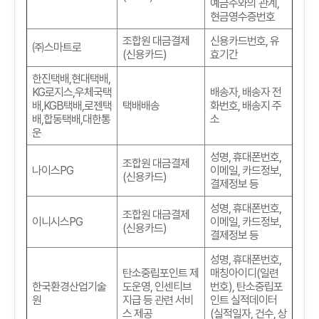
예금주와의 관계
,
현금영수증번호
조합원 대금결제
신용카드번호
,
유
㈜스마트로
(
신용카드
)
효기간
한진택배
,
현대택배
,
KG
로지스
,
우체국택
배송자
,
배송자 전
배
,KGB
택배
,
로젠택
택배배송
화번호
,
배송지 주
배
,
합동택배
,
대한통
소
운
성명
,
휴대폰번호
,
조합원 대금결제
나이스PG
이메일
,
카드정보
,
(
신용카드
)
결제정보 등
성명
,
휴대폰번호
,
조합원 대금결제
이니시스PG
이메일
,
카드정보
,
(
신용카드
)
결제정보 등
성명
,
휴대폰번호
,
탄소중립포인트 제
매칭아이디(일련
한국환경산업기술
도운영, 인센티브
번호)
,
탄소중립포
원
지급 등 관련 서비
인트 실적데이터
스 제공
(실적일자, 건수, 상