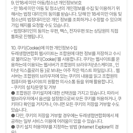
9.
만
18
세 미만 아동
/
청소년 개인정보보호
-
만
18
세 미만 아동 및 청소년의 개인정보를 수집 및 이용하기 위
해서는 법정 대리인의 동의를 받습니다
.
당해 만
18
세 미만 아동 및
청소년의 법정대리인은 개인 정보를 조회하거나 수정할 수 있으며
가입 해지를 요청할 수도 있습니다
.
-
법정대리인의 동의는 우편
,
팩스
,
전자우편 또는 상담원의 직접
통화로 진행됩니다
.
10.
쿠키
(Cookie)
에 의한 개인정보수집
두레생협연합회 웹사이트는 조합원에 대한 정보를 저장하고 수시
로 불러오는
‘
쿠키
(Cookie)’
를 사용합니다
.
쿠키는 웹사이트를 운
용하는데 이용되는 웹서버가 조합원의 브라우저
(
넷스케이프
,
인
터넷 익스플로러 등
)
로 보내는 아주 작은 텍스트 파일입니다
. .
웹
서버는 조합원의 브라우저에 있는 쿠키의 내용을 읽고 조합원의
컴퓨터와 웹사이트의 원활한 의사소통 등을 위해 활용합니다
.
-
쿠키의 설치
/
운영 및 거부
● 조합원은 쿠키설치에 대한 선택권을 가지고 있습니다
.
따라서
웹브라우저에서 옵션을 설정함으로써 모든 쿠키를 허용하거나
,
쿠
키마다 확인을 거치거나
,
아니면 모든 쿠키의 저장을 거부할 수도
있습니다
.
● 다만
,
쿠키의 저장을 거부할 경우에는 두레생협연합회에서 제
공하는 일부 서비스 이용에 어려움이 있을 수 있습니다
.
● 쿠키 설치 허용여부를 지정하는 방법
(Internet Explorer
의 경
우
)