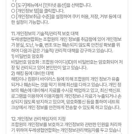
○
[
도구
]
메뉴에서
[
인터넷 옵션
]
을 선택합니다
.
○
[
개인정보 탭
]
을 클릭합니다
.
○
[
개인정보취급 수준
]
을 설정하여 쿠키 허용
,
저장
,
거부 등에 대
한 설정이 가능합니다
.
11.
개인정보의 기술적
/
관리적 보호 대책
두레생협연합회는 조합원의 개인 정보를 취급함에 있어 개인정보
가 분실
,
도난
,
누출
,
변조 또는 훼손되지 않도록 안전성 확보를 위
하여 다음과 같은 기술적
/
관리적 대책을 강구하고 있습니다
.
1)
비밀번호 암호화
비밀번호 암호화
:
조합원 아이디
(ID)
의 비밀번호는 암호화되어 저
장 및 관리되고 있어 본인만이 알고 있습니다
.
2)
해킹 등에 대비한 대책
해킹이나 컴퓨터 바이러스 등에 의해 조합원의 개인 정보가 유출
되거나 훼손되는 것을 막기 위해 최선을 다하고 있습니다
.
개인 정
보의 훼손에 대비해서 자료를 수시로 백업하고 있고
,
최신 백신프
로그램을 이용하여 이용자들의 개인정보나 자료가 누출되거나 손
상되지 않도록 방지하고 있으며
,
암호화통신 등을 통하여 네트워
크상에서 개인 정보를 안전하게 전송할 수 있도록 하고 있습니다
.
12.
개인정보 관리책임자의 지정
조합원의 개인정보를 보호하고 개인정보와 관련한 민원을 처리하
기 위하여 두레생협연합회는 개인정보관리책임자를 두고 있습니