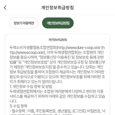
개인정보취급방침
장보기 이용약관
개인정보취급방침
개인정보취급방침
두레소비자생활협동조합연합회
(http://www.dure-coop.or.kr (h
ttp://www.ecoop.or.kr),
이하 두레생협연합회
)
는 조합원의 개인
정보를 중요시하며
, "
정보통신망 이용촉진 및 정보보호 등에 관한
법률
"
및
“
개인정보보호법
”
상의 개인정보보호규정 및 정보통신부
가 제정한
‘
개인정보보호지침
’
을 준수하고 있습니다
.
당회는 개인
정보 취급방침을 통하여 조합원이 제공하시는 개인정보가 어떠한
용도와 방식으로 이용되고 있으며 개인정보보호를 위해 어떠한 조
치가 취해지고 있는지 알려드립니다
.
1.
개인정보 수집 항목 및 방법
두레생협연합회에서는 조합원 여러분에게 다양하고 편리한 각종
서비스를 제공하기 위하여 아래와 같은 개인정보를 수집하고 있습
니다
.
1)
수집 항목
-
필수항목
:
이름
,
주민등록번호
,
생년월일
,
로그인
ID,
비밀번호
,
닉