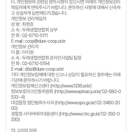
다
.
개인정보와 관련된 문의사항이 있으시면 아래의 개인정보관리
책임자에게 연락주시기 바랍니다
.
문의하신 사항에 대해서 신속하
고 성실하게 답변해드리겠습니다
.
개인정보 관리책임자
성 명
:
최현호
소 속
:
두레생협연합회 상무
전 화
: 02-6710-5111
E-mail : coop@dure-coop.or.kr
개인정보 관리자
이 름
:
이지원
소 속
:
두레생협연합회 온라인사업팀 팀장
전 화
: 02-6710-5194
E-mail : dbiz@dure-coop.or.kr
기타 개인정보침해에 대한 신고나 상담이 필요하신 경우에는 아래
기관에 문의하시기 바랍니다
.
개인정보침해신고센터
(http://www.1336.or.kr)
정보보호마크인증위원회
(http://www.eprivacy.or.kr/ 02-580-0
533~4)
대검찰청 첨단범죄수사과
(http://www.spo.go.kr/ 02-3480-20
00)
경찰청 사이버테러대응센터
(http://www.ctrc.go.kr/ 02-392-0
330)
13.
고지의 의무