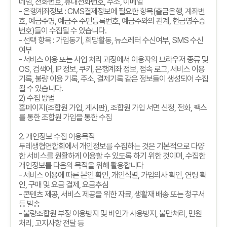
네임
,
전화번호
,
휴대전화번호
,
주소
,
이메일
-
은행계좌정보
: CMS
결제정보에 필요한 항목
(
출금은행
,
계좌번
호
,
예금주명
,
예금주 주민등록번호
,
예금주와의 관계
,
현금영수증
번호
)
들이 수집될 수 있습니다
.
-
선택 항목
:
가입동기
,
희망활동
,
뉴스레터 수신여부
, SMS
수신
여부
-
서비스 이용 또는 사업 처리 과정에서 이용자의 브라우저 종류 및
OS,
검색어
, IP
정보
,
쿠키
,
은행계좌 정보
,
접속 로그
,
서비스 이용
기록
,
불량 이용 기록
,
주소
,
결제기록 같은 정보들이 생성되어 수집
될 수 있습니다
.
2)
수집 방법
홈페이지
(
조합원 가입
,
게시판
),
조합원 가입 서면 신청
,
전화
,
팩스
를 통한 조합원 가입을 통한 수집
2.
개인정보 수집 이용목적
두레생협연합회에서 개인정보를 수집하는 것은 기본적으로 다양
한 서비스를 원활하게 이용할 수 있도록 하기 위한 것이며
,
수집한
개인정보를 다음의 목적을 위해 활용합니다
-
서비스 이용에 따른 본인 확인
,
개인식별
,
가입의사 확인
,
연령 확
인
,
구매 및 요금 결제
,
요금추심
-
콘텐츠 제공
,
서비스 제공을 위한 자료
,
생활재 배송 또는 청구서
등 발송
-
불량조합원 부정 이용방지 및 비인가 사용방지
,
불만처리
,
민원
처리
,
고지사항 전달 등