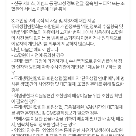
-
신규 서비스
,
이벤트 등 광고성 정보 전달
,
접속 빈도 파악 또는 조
합원의 서비스 이용에 대한 통계
3.
개인정보의 목적 외 사용 및 제
3
자에 대한 제공
두레생협연합회는 조합원의 개인정보를
'
개인정보의 수집항목 및
방법
', '
개인정보의 이용
'
에서 고지한 범위 내에서 사용하며 조합원
의 사전 동의 없이는 동 범위를 초과하여 이용하거나 원칙적으로
이용자의 개인정보를 외부에 제공하지 않습니다
.
다만
,
다음은 예외로 합니다
.
-
조합원이 사전에 동의한 경우
-
관계법률의 규정에 의거하거나
,
수사목적으로 관계법률에서 정
한 절차와 방법에 따라 수사기관이 개인정보 제공을 요구하는 경
우
-
두레생협연합회와 회원생협
(
홈페이지
‘
단위생협 안내
’
메뉴에 명
시된 생협
)
간의 사업진행 및 대금결제
,
조합원 관리를 위해 필요한
경우
-
회원생협과 회원생협간 조합원의 매장이용을 위한 조합원 확인
이 필요한 경우
-
두레생협연합회와 회원생협
,
금융결제원
, VAN
사간의 대금결제
를 위한 은행정보 및
CMS
결제정보가 필요한 경우
-
택배사를 이용한 선물배송을 위하여 배송에 필요한 배송자
,
배송
지
,
연락처 등의 정보를 알려주는 경우
-
영업의 양수 등
:
영업의 양수 등에 관한 사유가 발생하여 조합원