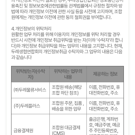
의 개인정보 이전이 필요한 경우
,
두레생협연합회는 정보통신망이
용촉진 및 정보보호에관한법률등 관계법률에서 규정한 절차와 방
법에 따라 개인정보 이전에 관한 사실 등을 사전에 고지하며
,
조합
원에게는 개인정보 이전에 관한 동의 철회권을 부여합니다
.
4.
개인정보의 위탁처리
원활한 업무 처리를 위해 이용자의 개인정보를 위탁 처리할 경우
반드시 사전에 개인정보 취급위탁을 받는 자
(
이하
‘
수탁자
’
라 합니
다
)
와 개인정보 취급위탁을 하는 업무의 내용을 고지합니다
.
현재
,
두레생협연합회의 개인정보취급 수탁자와 그 업무의 내용은 다음
과 같습니다
위탁받는자
(
수탁
위탁하는 업무의
제공하는 정보
자
)
내용
조합원 배송
(
해당
이름
,
전화번호
,
휴
㈜두레물류서비스
조합 하단 참조
)
대전화번호
,
주소
조합원 주문
,
집품
,
이름
,
전화번호
,
휴
(
주
)
두레플러스
배송을 위한 업무
대전화번호
,
주소
출금은행
,
계좌번
호
,
예금주명
,
예금
조합원 대금결제
금융결제원
주 주민등록번호
,
(CMS)