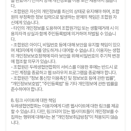
을 완료하기 전까지 당해 개인정보를 이용 또는 제공하지 않습니
다
.
-
조합원은 자신의 개인정보를 최신의 상태로 유지해야 하며
,
조합
원의 부정확한 정보 입력으로 발생하는 문제의 책임은 조합원 자
신에게 있습니다
.
-
타인의 개인정보를 도용하여 조합원가입 또는 생활재거래 시 이
용자자격 상실과 함께 주민등록법에 의거하여 처벌될 수 있습니
다
.
-
조합원은 아이디
,
비밀번호 등에 대해 보안을 유지할 책임이 있으
며 제
3
자에게 이를 양도하거나 대여할 수 없습니다
.
이용자는 생협
의 개인정보보호정책에 따라 보안을 위해 비밀번호의 주기적 변경
에 협조할 의무가 있습니다
.
-
조합원은 두레생협연합회의 서비스를 이용한 후에는 반드시 로
그인 계정을 종료하고 웹 브라우저 프로그램을 종료해야 합니다
.
-
조합원은
"
정보 통신망 이용촉진 및 정보보호 등에 관한 법률
",
“
개인정보보호법
”, "
주민등록법
"
등 기타 개인정보에 관한 법률을
준수하여야 합니다
.
8.
링크 사이트에 대한 책임
두레생협연합회는 이용자에게 다른 웹사이트에 대한 링크를 제공
할 수 있습니다
.
다만
,
링크되어 있는 웹사이트들이 개인정보를 수
집하는 행위에 대해서는 본
"
개인정보취급방침
"
이 적용되지 않습
니다
.