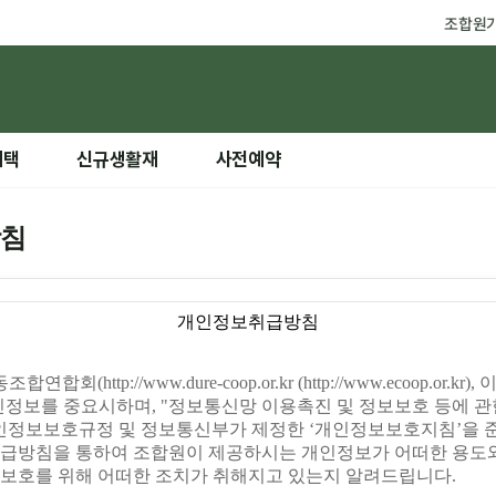
조합원
혜택
신규생활재
사전예약
방침