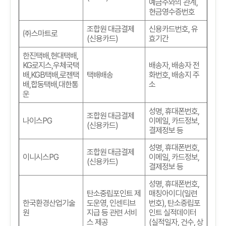
예금주와의 관계
,
현금영수증번호
조합원 대금결제
신용카드번호
,
유
㈜스마트로
(
신용카드
)
효기간
한진택배
,
현대택배
,
KG
로지스
,
우체국택
배송자
,
배송자 전
배
,KGB
택배
,
로젠택
택배배송
화번호
,
배송지 주
배
,
합동택배
,
대한통
소
운
성명
,
휴대폰번호
,
조합원 대금결제
나이스PG
이메일
,
카드정보
,
(
신용카드
)
결제정보 등
성명
,
휴대폰번호
,
조합원 대금결제
이니시스PG
이메일
,
카드정보
,
(
신용카드
)
결제정보 등
성명
,
휴대폰번호
,
탄소중립포인트 제
매칭아이디(일련
한국환경산업기술
도운영, 인센티브
번호)
,
탄소중립포
원
지급 등 관련 서비
인트 실적데이터
스 제공
(실적일자, 건수, 상