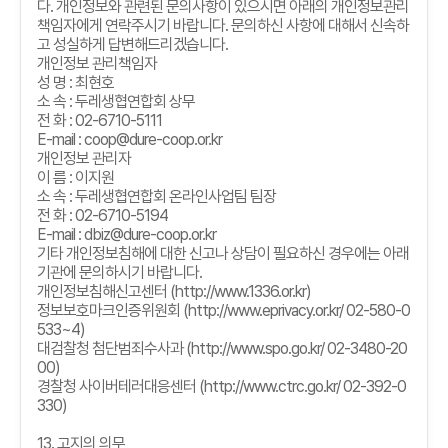
다
.
개인정보와 관련된 문의사항이 있으시면 아래의 개인정보관리
책임자에게 연락주시기 바랍니다
.
문의하신 사항에 대해서 신속하
고 성실하게 답변해드리겠습니다
.
개인정보 관리책임자
성 명
:
최현호
소 속
:
두레생협연합회 상무
전 화
: 02-6710-5111
E-mail : coop@dure-coop.or.kr
개인정보 관리자
이 름
:
이지원
소 속
:
두레생협연합회 온라인사업팀 팀장
전 화
: 02-6710-5194
E-mail : dbiz@dure-coop.or.kr
기타 개인정보침해에 대한 신고나 상담이 필요하신 경우에는 아래
기관에 문의하시기 바랍니다
.
개인정보침해신고센터
(http://www.1336.or.kr)
정보보호마크인증위원회
(http://www.eprivacy.or.kr/ 02-580-0
533~4)
대검찰청 첨단범죄수사과
(http://www.spo.go.kr/ 02-3480-20
00)
경찰청 사이버테러대응센터
(http://www.ctrc.go.kr/ 02-392-0
330)
13.
고지의 의무