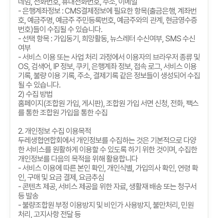
네임
,
전화번호
,
휴대전화번호
,
주소
,
이메일
-
은행계좌정보
: CMS
결제정보에 필요한 항목
(
출금은행
,
계좌번
호
,
예금주명
,
예금주 주민등록번호
,
예금주와의 관계
,
현금영수증
번호
)
들이 수집될 수 있습니다
.
-
선택 항목
:
가입동기
,
희망활동
,
뉴스레터 수신여부
, SMS
수신
여부
-
서비스 이용 또는 사업 처리 과정에서 이용자의 브라우저 종류 및
OS,
검색어
, IP
정보
,
쿠키
,
은행계좌 정보
,
접속 로그
,
서비스 이용
기록
,
불량 이용 기록
,
주소
,
결제기록 같은 정보들이 생성되어 수집
될 수 있습니다
.
2)
수집 방법
홈페이지
(
조합원 가입
,
게시판
),
조합원 가입 서면 신청
,
전화
,
팩스
를 통한 조합원 가입을 통한 수집
2.
개인정보 수집 이용목적
두레생협연합회에서 개인정보를 수집하는 것은 기본적으로 다양
한 서비스를 원활하게 이용할 수 있도록 하기 위한 것이며
,
수집한
개인정보를 다음의 목적을 위해 활용합니다
-
서비스 이용에 따른 본인 확인
,
개인식별
,
가입의사 확인
,
연령 확
인
,
구매 및 요금 결제
,
요금추심
-
콘텐츠 제공
,
서비스 제공을 위한 자료
,
생활재 배송 또는 청구서
등 발송
-
불량조합원 부정 이용방지 및 비인가 사용방지
,
불만처리
,
민원
처리
,
고지사항 전달 등