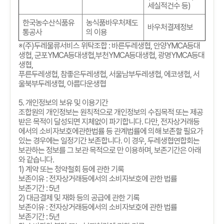
세실적건수 등)
한국농수산식품유
농식품바우처제도
바우처결제정보
통공사
의 이용
※
(
주
)
두레물류서비스 위탁조합
:
바른두레생협
,
안양
YMCA
등대
생협
,
군포
YMCA
등대생협
,
부천
YMCA
등대생협
,
광명
YMCA
등대
생협
,
푸른두레생협
,
참좋은두레생협
,
서울남부두레생협
,
에코생협
,
서
울북부두레생협
,
아름다운생협
5.
개인정보의 보유 및 이용기간
조합원의 개인정보는 원칙적으로 개인정보의 수집목적 또는 제공
받은 목적이 달성되면 지체없이 파기합니다
.
다만
,
전자상거래등
에서의 소비자보호에관한법률 등 관계법률에 의해 보존할 필요가
있는 경우에는 일정기간 보존합니다
.
이 경우
,
두레생협연합회는
보관하는 정보를 그 보관 목적으로 만 이용하며
,
보존기간은 아래
와 같습니다
.
1)
계약 또는 청약철회 등에 관한 기록
보존이유
:
전자상거래등에서의 소비자보호에 관한 법률
보존기간
: 5
년
2)
대금결제 및 재화 등의 공급에 관한 기록
보존이유
:
전자상거래등에서의 소비자보호에 관한 법률
보존기간
: 5
년