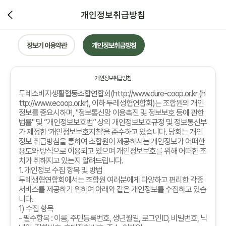
개인정보취급방침
장보기 이용약관
개인정보취급방침
개인정보취급방침
두레소비자생활협동조합연합회
(http://www.dure-coop.or.kr (h
ttp://www.ecoop.or.kr),
이하 두레생협연합회
)
는 조합원의 개인
정보를 중요시하며
, "
정보통신망 이용촉진 및 정보보호 등에 관한
법률
"
및
“
개인정보보호법
”
상의 개인정보보호규정 및 정보통신부
가 제정한
‘
개인정보보호지침
’
을 준수하고 있습니다
.
당회는 개인
정보 취급방침을 통하여 조합원이 제공하시는 개인정보가 어떠한
용도와 방식으로 이용되고 있으며 개인정보보호를 위해 어떠한 조
치가 취해지고 있는지 알려드립니다
.
1.
개인정보 수집 항목 및 방법
두레생협연합회에서는 조합원 여러분에게 다양하고 편리한 각종
서비스를 제공하기 위하여 아래와 같은 개인정보를 수집하고 있습
니다
.
1)
수집 항목
-
필수항목
:
이름
,
주민등록번호
,
생년월일
,
로그인
ID,
비밀번호
,
닉