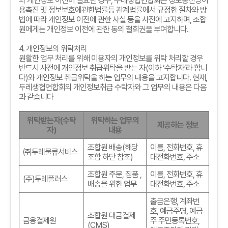
의 개인정보 이전이 필요한 경우
,
두레생협연합회는 정보통신망이
용촉진 및 정보보호에관한법률등 관계법률에서 규정한 절차와 방
법에 따라 개인정보 이전에 관한 사실 등을 사전에 고지하며
,
조합
원에게는 개인정보 이전에 관한 동의 철회권을 부여합니다
.
4.
개인정보의 위탁처리
원활한 업무 처리를 위해 이용자의 개인정보를 위탁 처리할 경우
반드시 사전에 개인정보 취급위탁을 받는 자
(
이하
‘
수탁자
’
라 합니
다
)
와 개인정보 취급위탁을 하는 업무의 내용을 고지합니다
.
현재
,
두레생협연합회의 개인정보취급 수탁자와 그 업무의 내용은 다음
과 같습니다
위탁받는자
(
수탁
위탁하는 업무의
제공하는 정보
자
)
내용
조합원 배송
(
해당
이름
,
전화번호
,
휴
㈜두레물류서비스
조합 하단 참조
)
대전화번호
,
주소
조합원 주문
,
집품
,
이름
,
전화번호
,
휴
(
주
)
두레플러스
배송을 위한 업무
대전화번호
,
주소
출금은행
,
계좌번
호
,
예금주명
,
예금
조합원 대금결제
금융결제원
주 주민등록번호
,
(CMS)