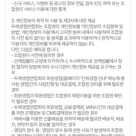
-
신규 서비스
,
이벤트 등 광고성 정보 전달
,
접속 빈도 파악 또는 조
합원의 서비스 이용에 대한 통계
3.
개인정보의 목적 외 사용 및 제
3
자에 대한 제공
두레생협연합회는 조합원의 개인정보를
'
개인정보의 수집항목 및
방법
', '
개인정보의 이용
'
에서 고지한 범위 내에서 사용하며 조합원
의 사전 동의 없이는 동 범위를 초과하여 이용하거나 원칙적으로
이용자의 개인정보를 외부에 제공하지 않습니다
.
다만
,
다음은 예외로 합니다
.
-
조합원이 사전에 동의한 경우
-
관계법률의 규정에 의거하거나
,
수사목적으로 관계법률에서 정
한 절차와 방법에 따라 수사기관이 개인정보 제공을 요구하는 경
우
-
두레생협연합회와 회원생협
(
홈페이지
‘
단위생협 안내
’
메뉴에 명
시된 생협
)
간의 사업진행 및 대금결제
,
조합원 관리를 위해 필요한
경우
-
회원생협과 회원생협간 조합원의 매장이용을 위한 조합원 확인
이 필요한 경우
-
두레생협연합회와 회원생협
,
금융결제원
, VAN
사간의 대금결제
를 위한 은행정보 및
CMS
결제정보가 필요한 경우
-
택배사를 이용한 선물배송을 위하여 배송에 필요한 배송자
,
배송
지
,
연락처 등의 정보를 알려주는 경우
-
영업의 양수 등
:
영업의 양수 등에 관한 사유가 발생하여 조합원