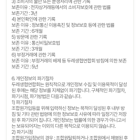
3)
소비자의 불만 또는 분쟁처리에 관한 기록
보존이유
:
전자상거래등에서의 소비자보호에 관한 법률
보존기간
: 3
년
4)
본인확인에 관한 기록
보존 이유
:
정보통신 이용촉진 및 정보보호 등에 관한 법률
보존 기간
: 6
개월
5)
방문에 관한 기록
보존 이유
:
통신비밀보호법
보존 기간
: 3
개월
6)
부정거래에 관한 기록
보존 이유
:
부정거래의 배제 등 두레생협연합회 방침에 의한 보존
보존 기간
: 5
년
6.
개인정보의 파기절차
두레생협연합회는 원칙적으로 개인정보 수집 및 이용목적이 달성
된 후에는 해당 정보를 지체없이 파기합니다
.
구체적인 파기절차
,
파기시점
,
파기방법은 다음과 같습니다
.
1)
파기절차
조합원가입등을 위해 입력하신 정보는 목적이 달성된 후 내부 방
침 및 기타 관련 법령에 의한 정보보호 사유에 따라 일정기간 저장
된 후 파기되어 집니다
.
개인정보는 법률에 의한 경우가 아니고서
는 보유되어지는 이외의 다른 목적으로 이용되지 않습니다
.
2)
파기시점
조합원가입정보의 경우
:
조합원탈퇴하거나 조합원에서 제명된 후