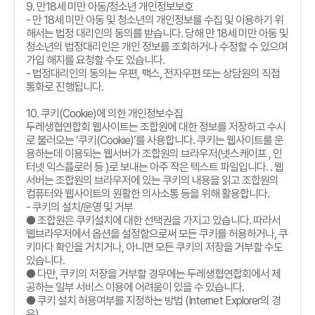
9.
만
18
세 미만 아동
/
청소년 개인정보보호
-
만
18
세 미만 아동 및 청소년의 개인정보를 수집 및 이용하기 위
해서는 법정 대리인의 동의를 받습니다
.
당해 만
18
세 미만 아동 및
청소년의 법정대리인은 개인 정보를 조회하거나 수정할 수 있으며
가입 해지를 요청할 수도 있습니다
.
-
법정대리인의 동의는 우편
,
팩스
,
전자우편 또는 상담원의 직접
통화로 진행됩니다
.
10.
쿠키
(Cookie)
에 의한 개인정보수집
두레생협연합회 웹사이트는 조합원에 대한 정보를 저장하고 수시
로 불러오는
‘
쿠키
(Cookie)’
를 사용합니다
.
쿠키는 웹사이트를 운
용하는데 이용되는 웹서버가 조합원의 브라우저
(
넷스케이프
,
인
터넷 익스플로러 등
)
로 보내는 아주 작은 텍스트 파일입니다
. .
웹
서버는 조합원의 브라우저에 있는 쿠키의 내용을 읽고 조합원의
컴퓨터와 웹사이트의 원활한 의사소통 등을 위해 활용합니다
.
-
쿠키의 설치
/
운영 및 거부
● 조합원은 쿠키설치에 대한 선택권을 가지고 있습니다
.
따라서
웹브라우저에서 옵션을 설정함으로써 모든 쿠키를 허용하거나
,
쿠
키마다 확인을 거치거나
,
아니면 모든 쿠키의 저장을 거부할 수도
있습니다
.
● 다만
,
쿠키의 저장을 거부할 경우에는 두레생협연합회에서 제
공하는 일부 서비스 이용에 어려움이 있을 수 있습니다
.
● 쿠키 설치 허용여부를 지정하는 방법
(Internet Explorer
의 경
우
)