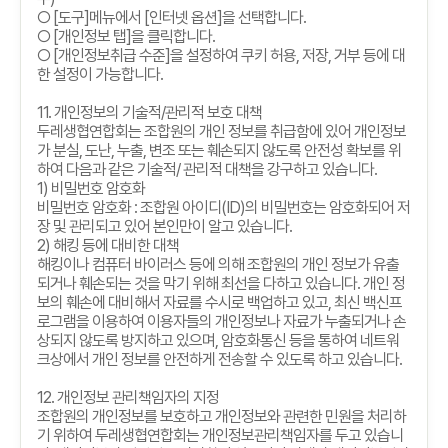
○
[
도구
]
메뉴에서
[
인터넷 옵션
]
을 선택합니다
.
○
[
개인정보 탭
]
을 클릭합니다
.
○
[
개인정보취급 수준
]
을 설정하여 쿠키 허용
,
저장
,
거부 등에 대
한 설정이 가능합니다
.
11.
개인정보의 기술적
/
관리적 보호 대책
두레생협연합회는 조합원의 개인 정보를 취급함에 있어 개인정보
가 분실
,
도난
,
누출
,
변조 또는 훼손되지 않도록 안전성 확보를 위
하여 다음과 같은 기술적
/
관리적 대책을 강구하고 있습니다
.
1)
비밀번호 암호화
비밀번호 암호화
:
조합원 아이디
(ID)
의 비밀번호는 암호화되어 저
장 및 관리되고 있어 본인만이 알고 있습니다
.
2)
해킹 등에 대비한 대책
해킹이나 컴퓨터 바이러스 등에 의해 조합원의 개인 정보가 유출
되거나 훼손되는 것을 막기 위해 최선을 다하고 있습니다
.
개인 정
보의 훼손에 대비해서 자료를 수시로 백업하고 있고
,
최신 백신프
로그램을 이용하여 이용자들의 개인정보나 자료가 누출되거나 손
상되지 않도록 방지하고 있으며
,
암호화통신 등을 통하여 네트워
크상에서 개인 정보를 안전하게 전송할 수 있도록 하고 있습니다
.
12.
개인정보 관리책임자의 지정
조합원의 개인정보를 보호하고 개인정보와 관련한 민원을 처리하
기 위하여 두레생협연합회는 개인정보관리책임자를 두고 있습니