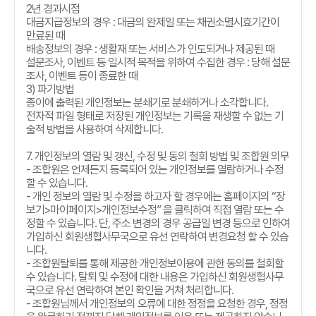
2
년 경과시점
대금지급정보의 경우
:
대금의 완제일 또는 채권소멸시효기간이
만료된 때
배송정보의 경우
:
생활재 또는 서비스가 인도되거나 제공된 때
설문조사
,
이벤트 등 일시적 목적을 위하여 수집한 경우
:
당해 설문
조사
,
이벤트 등이 종료한 때
3)
파기방법
종이에 출력된 개인정보는 분쇄기로 분쇄하거나 소각합니다
.
전자적 파일 형태로 저장된 개인정보는 기록을 재생할 수 없는 기
술적 방법을 사용하여 삭제합니다
.
7.
개인정보의 열람 및 갱신
,
수정 및 동의 철회 방법 및 조합원 의무
-
조합원은 언제든지 등록되어 있는 개인정보를 열람하거나 수정
할 수 있습니다
.
-
개인 정보의 열람 및 수정을 하고자 할 경우에는 홈페이지의
“
장
보기
>
마이페이지
>
개인정보수정
”
을 클릭하여 직접 열람 또는 수
정할 수 있습니다
.
단
,
주소 변경의 경우 공급일 변경 등으로 인하여
가입하신 회원생협사무국으로 유선 연락하여 변경요청 할 수 있습
니다
.
-
조합원탈퇴를 통해 제공한 개인정보이용에 관한 동의를 철회할
수 있습니다
.
탈퇴 및 수정에 대한 내용은 가입하신 회원생협사무
국으로 유선 연락하여 본인 확인을 거쳐 처리합니다
.
-
조합원님께서 개인정보의 오류에 대한 정정을 요청한 경우
,
정정