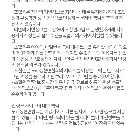
을 완료하기 전까지 당해 개인정보를 이용 또는 제공하지 않습니
다
.
-
조합원은 자신의 개인정보를 최신의 상태로 유지해야 하며
,
조합
원의 부정확한 정보 입력으로 발생하는 문제의 책임은 조합원 자
신에게 있습니다
.
-
타인의 개인정보를 도용하여 조합원가입 또는 생활재거래 시 이
용자자격 상실과 함께 주민등록법에 의거하여 처벌될 수 있습니
다
.
-
조합원은 아이디
,
비밀번호 등에 대해 보안을 유지할 책임이 있으
며 제
3
자에게 이를 양도하거나 대여할 수 없습니다
.
이용자는 생협
의 개인정보보호정책에 따라 보안을 위해 비밀번호의 주기적 변경
에 협조할 의무가 있습니다
.
-
조합원은 두레생협연합회의 서비스를 이용한 후에는 반드시 로
그인 계정을 종료하고 웹 브라우저 프로그램을 종료해야 합니다
.
-
조합원은
"
정보 통신망 이용촉진 및 정보보호 등에 관한 법률
",
“
개인정보보호법
”, "
주민등록법
"
등 기타 개인정보에 관한 법률을
준수하여야 합니다
.
8.
링크 사이트에 대한 책임
두레생협연합회는 이용자에게 다른 웹사이트에 대한 링크를 제공
할 수 있습니다
.
다만
,
링크되어 있는 웹사이트들이 개인정보를 수
집하는 행위에 대해서는 본
"
개인정보취급방침
"
이 적용되지 않습
니다
.