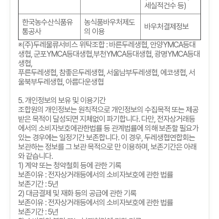
세실적건수 등)
한국농수산식품유
농식품바우처제도
바우처결제정보
통공사
의 이용
※
(
주
)
두레물류서비스 위탁조합
:
바른두레생협
,
안양
YMCA
등대
생협
,
군포
YMCA
등대생협
,
부천
YMCA
등대생협
,
광명
YMCA
등대
생협
,
푸른두레생협
,
참좋은두레생협
,
서울남부두레생협
,
에코생협
,
서
울북부두레생협
,
아름다운생협
5.
개인정보의 보유 및 이용기간
조합원의 개인정보는 원칙적으로 개인정보의 수집목적 또는 제공
받은 목적이 달성되면 지체없이 파기합니다
.
다만
,
전자상거래등
에서의 소비자보호에관한법률 등 관계법률에 의해 보존할 필요가
있는 경우에는 일정기간 보존합니다
.
이 경우
,
두레생협연합회는
보관하는 정보를 그 보관 목적으로 만 이용하며
,
보존기간은 아래
와 같습니다
.
1)
계약 또는 청약철회 등에 관한 기록
보존이유
:
전자상거래등에서의 소비자보호에 관한 법률
보존기간
: 5
년
2)
대금결제 및 재화 등의 공급에 관한 기록
보존이유
:
전자상거래등에서의 소비자보호에 관한 법률
보존기간
: 5
년