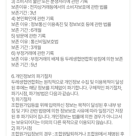
3)
소비자의 불만 또는 분쟁처리에 관한 기록
보존이유
:
전자상거래등에서의 소비자보호에 관한 법률
보존기간
: 3
년
4)
본인확인에 관한 기록
보존 이유
:
정보통신 이용촉진 및 정보보호 등에 관한 법률
보존 기간
: 6
개월
5)
방문에 관한 기록
보존 이유
:
통신비밀보호법
보존 기간
: 3
개월
6)
부정거래에 관한 기록
보존 이유
:
부정거래의 배제 등 두레생협연합회 방침에 의한 보존
보존 기간
: 5
년
6.
개인정보의 파기절차
두레생협연합회는 원칙적으로 개인정보 수집 및 이용목적이 달성
된 후에는 해당 정보를 지체없이 파기합니다
.
구체적인 파기절차
,
파기시점
,
파기방법은 다음과 같습니다
.
1)
파기절차
조합원가입등을 위해 입력하신 정보는 목적이 달성된 후 내부 방
침 및 기타 관련 법령에 의한 정보보호 사유에 따라 일정기간 저장
된 후 파기되어 집니다
.
개인정보는 법률에 의한 경우가 아니고서
는 보유되어지는 이외의 다른 목적으로 이용되지 않습니다
.
2)
파기시점
조합원가입정보의 경우
:
조합원탈퇴하거나 조합원에서 제명된 후