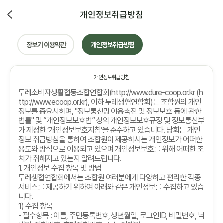
개인정보취급방침
장보기 이용약관
개인정보취급방침
개인정보취급방침
두레소비자생활협동조합연합회
(http://www.dure-coop.or.kr (h
ttp://www.ecoop.or.kr),
이하 두레생협연합회
)
는 조합원의 개인
정보를 중요시하며
, "
정보통신망 이용촉진 및 정보보호 등에 관한
법률
"
및
“
개인정보보호법
”
상의 개인정보보호규정 및 정보통신부
가 제정한
‘
개인정보보호지침
’
을 준수하고 있습니다
.
당회는 개인
정보 취급방침을 통하여 조합원이 제공하시는 개인정보가 어떠한
용도와 방식으로 이용되고 있으며 개인정보보호를 위해 어떠한 조
치가 취해지고 있는지 알려드립니다
.
1.
개인정보 수집 항목 및 방법
두레생협연합회에서는 조합원 여러분에게 다양하고 편리한 각종
서비스를 제공하기 위하여 아래와 같은 개인정보를 수집하고 있습
니다
.
1)
수집 항목
-
필수항목
:
이름
,
주민등록번호
,
생년월일
,
로그인
ID,
비밀번호
,
닉