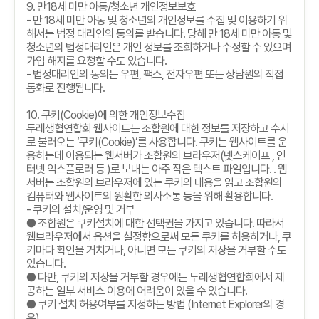
9.
만
18
세 미만 아동
/
청소년 개인정보보호
-
만
18
세 미만 아동 및 청소년의 개인정보를 수집 및 이용하기 위
해서는 법정 대리인의 동의를 받습니다
.
당해 만
18
세 미만 아동 및
청소년의 법정대리인은 개인 정보를 조회하거나 수정할 수 있으며
가입 해지를 요청할 수도 있습니다
.
-
법정대리인의 동의는 우편
,
팩스
,
전자우편 또는 상담원의 직접
통화로 진행됩니다
.
10.
쿠키
(Cookie)
에 의한 개인정보수집
두레생협연합회 웹사이트는 조합원에 대한 정보를 저장하고 수시
로 불러오는
‘
쿠키
(Cookie)’
를 사용합니다
.
쿠키는 웹사이트를 운
용하는데 이용되는 웹서버가 조합원의 브라우저
(
넷스케이프
,
인
터넷 익스플로러 등
)
로 보내는 아주 작은 텍스트 파일입니다
. .
웹
서버는 조합원의 브라우저에 있는 쿠키의 내용을 읽고 조합원의
컴퓨터와 웹사이트의 원활한 의사소통 등을 위해 활용합니다
.
-
쿠키의 설치
/
운영 및 거부
● 조합원은 쿠키설치에 대한 선택권을 가지고 있습니다
.
따라서
웹브라우저에서 옵션을 설정함으로써 모든 쿠키를 허용하거나
,
쿠
키마다 확인을 거치거나
,
아니면 모든 쿠키의 저장을 거부할 수도
있습니다
.
● 다만
,
쿠키의 저장을 거부할 경우에는 두레생협연합회에서 제
공하는 일부 서비스 이용에 어려움이 있을 수 있습니다
.
● 쿠키 설치 허용여부를 지정하는 방법
(Internet Explorer
의 경
우
)