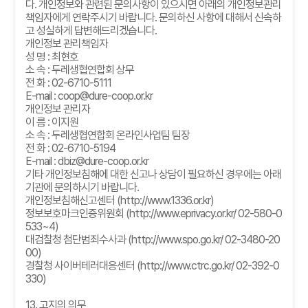
다
.
개인정보와 관련된 문의사항이 있으시면 아래의 개인정보관리
책임자에게 연락주시기 바랍니다
.
문의하신 사항에 대해서 신속하
고 성실하게 답변해드리겠습니다
.
개인정보 관리책임자
성 명
:
최현호
소 속
:
두레생협연합회 상무
전 화
: 02-6710-5111
E-mail : coop@dure-coop.or.kr
개인정보 관리자
이 름
:
이지원
소 속
:
두레생협연합회 온라인사업팀 팀장
전 화
: 02-6710-5194
E-mail : dbiz@dure-coop.or.kr
기타 개인정보침해에 대한 신고나 상담이 필요하신 경우에는 아래
기관에 문의하시기 바랍니다
.
개인정보침해신고센터
(http://www.1336.or.kr)
정보보호마크인증위원회
(http://www.eprivacy.or.kr/ 02-580-0
533~4)
대검찰청 첨단범죄수사과
(http://www.spo.go.kr/ 02-3480-20
00)
경찰청 사이버테러대응센터
(http://www.ctrc.go.kr/ 02-392-0
330)
13.
고지의 의무