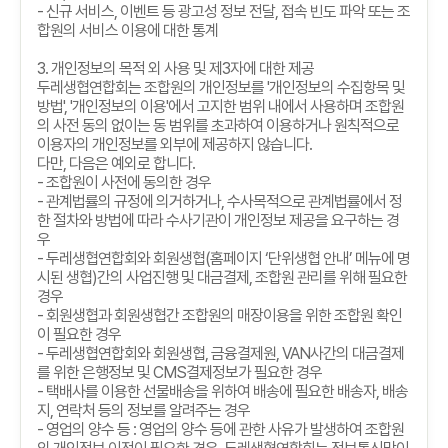
-
신규 서비스
,
이벤트 등 광고성 정보 전달
,
접속 빈도 파악 또는 조
합원의 서비스 이용에 대한 통계
3.
개인정보의 목적 외 사용 및 제
3
자에 대한 제공
두레생협연합회는 조합원의 개인정보를
'
개인정보의 수집항목 및
방법
', '
개인정보의 이용
'
에서 고지한 범위 내에서 사용하며 조합원
의 사전 동의 없이는 동 범위를 초과하여 이용하거나 원칙적으로
이용자의 개인정보를 외부에 제공하지 않습니다
.
다만
,
다음은 예외로 합니다
.
-
조합원이 사전에 동의한 경우
-
관계법률의 규정에 의거하거나
,
수사목적으로 관계법률에서 정
한 절차와 방법에 따라 수사기관이 개인정보 제공을 요구하는 경
우
-
두레생협연합회와 회원생협
(
홈페이지
‘
단위생협 안내
’
메뉴에 명
시된 생협
)
간의 사업진행 및 대금결제
,
조합원 관리를 위해 필요한
경우
-
회원생협과 회원생협간 조합원의 매장이용을 위한 조합원 확인
이 필요한 경우
-
두레생협연합회와 회원생협
,
금융결제원
, VAN
사간의 대금결제
를 위한 은행정보 및
CMS
결제정보가 필요한 경우
-
택배사를 이용한 선물배송을 위하여 배송에 필요한 배송자
,
배송
지
,
연락처 등의 정보를 알려주는 경우
-
영업의 양수 등
:
영업의 양수 등에 관한 사유가 발생하여 조합원