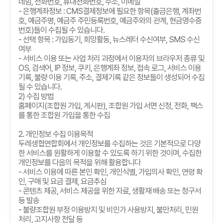
네임
,
전화번호
,
휴대전화번호
,
주소
,
이메일
-
은행계좌정보
: CMS
결제정보에 필요한 항목
(
출금은행
,
계좌번
호
,
예금주명
,
예금주 주민등록번호
,
예금주와의 관계
,
현금영수증
번호
)
들이 수집될 수 있습니다
.
-
선택 항목
:
가입동기
,
희망활동
,
뉴스레터 수신여부
, SMS
수신
여부
-
서비스 이용 또는 사업 처리 과정에서 이용자의 브라우저 종류 및
OS,
검색어
, IP
정보
,
쿠키
,
은행계좌 정보
,
접속 로그
,
서비스 이용
기록
,
불량 이용 기록
,
주소
,
결제기록 같은 정보들이 생성되어 수집
될 수 있습니다
.
2)
수집 방법
홈페이지
(
조합원 가입
,
게시판
),
조합원 가입 서면 신청
,
전화
,
팩스
를 통한 조합원 가입을 통한 수집
2.
개인정보 수집 이용목적
두레생협연합회에서 개인정보를 수집하는 것은 기본적으로 다양
한 서비스를 원활하게 이용할 수 있도록 하기 위한 것이며
,
수집한
개인정보를 다음의 목적을 위해 활용합니다
-
서비스 이용에 따른 본인 확인
,
개인식별
,
가입의사 확인
,
연령 확
인
,
구매 및 요금 결제
,
요금추심
-
콘텐츠 제공
,
서비스 제공을 위한 자료
,
생활재 배송 또는 청구서
등 발송
-
불량조합원 부정 이용방지 및 비인가 사용방지
,
불만처리
,
민원
처리
,
고지사항 전달 등