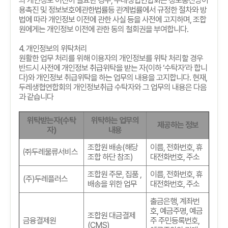
의 개인정보 이전이 필요한 경우
,
두레생협연합회는 정보통신망이
용촉진 및 정보보호에관한법률등 관계법률에서 규정한 절차와 방
법에 따라 개인정보 이전에 관한 사실 등을 사전에 고지하며
,
조합
원에게는 개인정보 이전에 관한 동의 철회권을 부여합니다
.
4.
개인정보의 위탁처리
원활한 업무 처리를 위해 이용자의 개인정보를 위탁 처리할 경우
반드시 사전에 개인정보 취급위탁을 받는 자
(
이하
‘
수탁자
’
라 합니
다
)
와 개인정보 취급위탁을 하는 업무의 내용을 고지합니다
.
현재
,
두레생협연합회의 개인정보취급 수탁자와 그 업무의 내용은 다음
과 같습니다
위탁받는자
(
수탁
위탁하는 업무의
제공하는 정보
자
)
내용
조합원 배송
(
해당
이름
,
전화번호
,
휴
㈜두레물류서비스
조합 하단 참조
)
대전화번호
,
주소
조합원 주문
,
집품
,
이름
,
전화번호
,
휴
(
주
)
두레플러스
배송을 위한 업무
대전화번호
,
주소
출금은행
,
계좌번
호
,
예금주명
,
예금
조합원 대금결제
금융결제원
주 주민등록번호
,
(CMS)