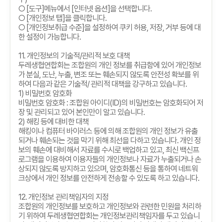
○
[
도구
]
메뉴에서
[
인터넷 옵션
]
을 선택합니다
.
○
[
개인정보 탭
]
을 클릭합니다
.
○
[
개인정보취급 수준
]
을 설정하여 쿠키 허용
,
저장
,
거부 등에 대
한 설정이 가능합니다
.
11.
개인정보의 기술적
/
관리적 보호 대책
두레생협연합회는 조합원의 개인 정보를 취급함에 있어 개인정보
가 분실
,
도난
,
누출
,
변조 또는 훼손되지 않도록 안전성 확보를 위
하여 다음과 같은 기술적
/
관리적 대책을 강구하고 있습니다
.
1)
비밀번호 암호화
비밀번호 암호화
:
조합원 아이디
(ID)
의 비밀번호는 암호화되어 저
장 및 관리되고 있어 본인만이 알고 있습니다
.
2)
해킹 등에 대비한 대책
해킹이나 컴퓨터 바이러스 등에 의해 조합원의 개인 정보가 유출
되거나 훼손되는 것을 막기 위해 최선을 다하고 있습니다
.
개인 정
보의 훼손에 대비해서 자료를 수시로 백업하고 있고
,
최신 백신프
로그램을 이용하여 이용자들의 개인정보나 자료가 누출되거나 손
상되지 않도록 방지하고 있으며
,
암호화통신 등을 통하여 네트워
크상에서 개인 정보를 안전하게 전송할 수 있도록 하고 있습니다
.
12.
개인정보 관리책임자의 지정
조합원의 개인정보를 보호하고 개인정보와 관련한 민원을 처리하
기 위하여 두레생협연합회는 개인정보관리책임자를 두고 있습니