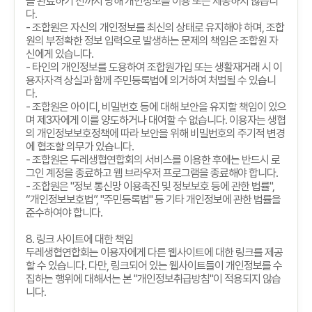
을 완료하기 전까지 당해 개인정보를 이용 또는 제공하지 않습니
다
.
-
조합원은 자신의 개인정보를 최신의 상태로 유지해야 하며
,
조합
원의 부정확한 정보 입력으로 발생하는 문제의 책임은 조합원 자
신에게 있습니다
.
-
타인의 개인정보를 도용하여 조합원가입 또는 생활재거래 시 이
용자자격 상실과 함께 주민등록법에 의거하여 처벌될 수 있습니
다
.
-
조합원은 아이디
,
비밀번호 등에 대해 보안을 유지할 책임이 있으
며 제
3
자에게 이를 양도하거나 대여할 수 없습니다
.
이용자는 생협
의 개인정보보호정책에 따라 보안을 위해 비밀번호의 주기적 변경
에 협조할 의무가 있습니다
.
-
조합원은 두레생협연합회의 서비스를 이용한 후에는 반드시 로
그인 계정을 종료하고 웹 브라우저 프로그램을 종료해야 합니다
.
-
조합원은
"
정보 통신망 이용촉진 및 정보보호 등에 관한 법률
",
“
개인정보보호법
”, "
주민등록법
"
등 기타 개인정보에 관한 법률을
준수하여야 합니다
.
8.
링크 사이트에 대한 책임
두레생협연합회는 이용자에게 다른 웹사이트에 대한 링크를 제공
할 수 있습니다
.
다만
,
링크되어 있는 웹사이트들이 개인정보를 수
집하는 행위에 대해서는 본
"
개인정보취급방침
"
이 적용되지 않습
니다
.