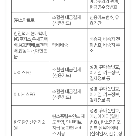
예금주와의 관계
,
현금영수증번호
조합원 대금결제
신용카드번호
,
유
㈜스마트로
(
신용카드
)
효기간
한진택배
,
현대택배
,
KG
로지스
,
우체국택
배송자
,
배송자 전
배
,KGB
택배
,
로젠택
택배배송
화번호
,
배송지 주
배
,
합동택배
,
대한통
소
운
성명
,
휴대폰번호
,
조합원 대금결제
나이스PG
이메일
,
카드정보
,
(
신용카드
)
결제정보 등
성명
,
휴대폰번호
,
조합원 대금결제
이니시스PG
이메일
,
카드정보
,
(
신용카드
)
결제정보 등
성명
,
휴대폰번호
,
탄소중립포인트 제
매칭아이디(일련
한국환경산업기술
도운영, 인센티브
번호)
,
탄소중립포
원
지급 등 관련 서비
인트 실적데이터
스 제공
(실적일자, 건수, 상