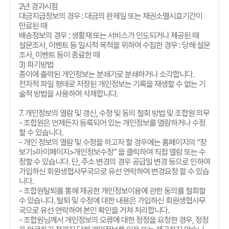
2
년 경과시점
대금지급정보의 경우
:
대금의 완제일 또는 채권소멸시효기간이
만료된 때
배송정보의 경우
:
생활재 또는 서비스가 인도되거나 제공된 때
설문조사
,
이벤트 등 일시적 목적을 위하여 수집한 경우
:
당해 설문
조사
,
이벤트 등이 종료한 때
3)
파기방법
종이에 출력된 개인정보는 분쇄기로 분쇄하거나 소각합니다
.
전자적 파일 형태로 저장된 개인정보는 기록을 재생할 수 없는 기
술적 방법을 사용하여 삭제합니다
.
7.
개인정보의 열람 및 갱신
,
수정 및 동의 철회 방법 및 조합원 의무
-
조합원은 언제든지 등록되어 있는 개인정보를 열람하거나 수정
할 수 있습니다
.
-
개인 정보의 열람 및 수정을 하고자 할 경우에는 홈페이지의
“
장
보기
>
마이페이지
>
개인정보수정
”
을 클릭하여 직접 열람 또는 수
정할 수 있습니다
.
단
,
주소 변경의 경우 공급일 변경 등으로 인하여
가입하신 회원생협사무국으로 유선 연락하여 변경요청 할 수 있습
니다
.
-
조합원탈퇴를 통해 제공한 개인정보이용에 관한 동의를 철회할
수 있습니다
.
탈퇴 및 수정에 대한 내용은 가입하신 회원생협사무
국으로 유선 연락하여 본인 확인을 거쳐 처리합니다
.
-
조합원님께서 개인정보의 오류에 대한 정정을 요청한 경우
,
정정