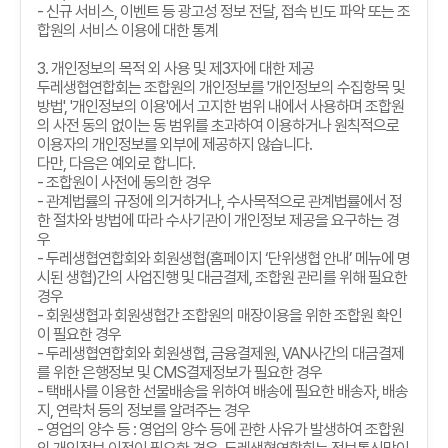
-
신규 서비스
,
이벤트 등 광고성 정보 전달
,
접속 빈도 파악 또는 조
합원의 서비스 이용에 대한 통계
3.
개인정보의 목적 외 사용 및 제
3
자에 대한 제공
두레생협연합회는 조합원의 개인정보를
'
개인정보의 수집항목 및
방법
', '
개인정보의 이용
'
에서 고지한 범위 내에서 사용하며 조합원
의 사전 동의 없이는 동 범위를 초과하여 이용하거나 원칙적으로
이용자의 개인정보를 외부에 제공하지 않습니다
.
다만
,
다음은 예외로 합니다
.
-
조합원이 사전에 동의한 경우
-
관계법률의 규정에 의거하거나
,
수사목적으로 관계법률에서 정
한 절차와 방법에 따라 수사기관이 개인정보 제공을 요구하는 경
우
-
두레생협연합회와 회원생협
(
홈페이지
‘
단위생협 안내
’
메뉴에 명
시된 생협
)
간의 사업진행 및 대금결제
,
조합원 관리를 위해 필요한
경우
-
회원생협과 회원생협간 조합원의 매장이용을 위한 조합원 확인
이 필요한 경우
-
두레생협연합회와 회원생협
,
금융결제원
, VAN
사간의 대금결제
를 위한 은행정보 및
CMS
결제정보가 필요한 경우
-
택배사를 이용한 선물배송을 위하여 배송에 필요한 배송자
,
배송
지
,
연락처 등의 정보를 알려주는 경우
-
영업의 양수 등
:
영업의 양수 등에 관한 사유가 발생하여 조합원