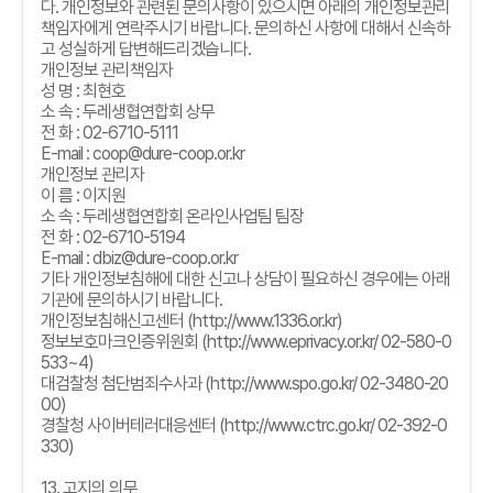
다
.
개인정보와 관련된 문의사항이 있으시면 아래의 개인정보관리
책임자에게 연락주시기 바랍니다
.
문의하신 사항에 대해서 신속하
고 성실하게 답변해드리겠습니다
.
개인정보 관리책임자
성 명
:
최현호
소 속
:
두레생협연합회 상무
전 화
: 02-6710-5111
E-mail : coop@dure-coop.or.kr
개인정보 관리자
이 름
:
이지원
소 속
:
두레생협연합회 온라인사업팀 팀장
전 화
: 02-6710-5194
E-mail : dbiz@dure-coop.or.kr
기타 개인정보침해에 대한 신고나 상담이 필요하신 경우에는 아래
기관에 문의하시기 바랍니다
.
개인정보침해신고센터
(http://www.1336.or.kr)
정보보호마크인증위원회
(http://www.eprivacy.or.kr/ 02-580-0
533~4)
대검찰청 첨단범죄수사과
(http://www.spo.go.kr/ 02-3480-20
00)
경찰청 사이버테러대응센터
(http://www.ctrc.go.kr/ 02-392-0
330)
13.
고지의 의무