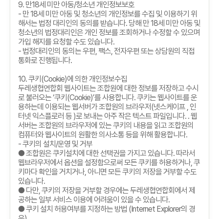
9.
만
18
세 미만 아동
/
청소년 개인정보보호
-
만
18
세 미만 아동 및 청소년의 개인정보를 수집 및 이용하기 위
해서는 법정 대리인의 동의를 받습니다
.
당해 만
18
세 미만 아동 및
청소년의 법정대리인은 개인 정보를 조회하거나 수정할 수 있으며
가입 해지를 요청할 수도 있습니다
.
-
법정대리인의 동의는 우편
,
팩스
,
전자우편 또는 상담원의 직접
통화로 진행됩니다
.
10.
쿠키
(Cookie)
에 의한 개인정보수집
두레생협연합회 웹사이트는 조합원에 대한 정보를 저장하고 수시
로 불러오는
‘
쿠키
(Cookie)’
를 사용합니다
.
쿠키는 웹사이트를 운
용하는데 이용되는 웹서버가 조합원의 브라우저
(
넷스케이프
,
인
터넷 익스플로러 등
)
로 보내는 아주 작은 텍스트 파일입니다
. .
웹
서버는 조합원의 브라우저에 있는 쿠키의 내용을 읽고 조합원의
컴퓨터와 웹사이트의 원활한 의사소통 등을 위해 활용합니다
.
-
쿠키의 설치
/
운영 및 거부
● 조합원은 쿠키설치에 대한 선택권을 가지고 있습니다
.
따라서
웹브라우저에서 옵션을 설정함으로써 모든 쿠키를 허용하거나
,
쿠
키마다 확인을 거치거나
,
아니면 모든 쿠키의 저장을 거부할 수도
있습니다
.
● 다만
,
쿠키의 저장을 거부할 경우에는 두레생협연합회에서 제
공하는 일부 서비스 이용에 어려움이 있을 수 있습니다
.
● 쿠키 설치 허용여부를 지정하는 방법
(Internet Explorer
의 경
우
)