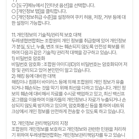
○
[
도구
]
메뉴에서
[
인터넷 옵션
]
을 선택합니다
.
○
[
개인정보 탭
]
을 클릭합니다
.
○
[
개인정보취급 수준
]
을 설정하여 쿠키 허용
,
저장
,
거부 등에 대
한 설정이 가능합니다
.
11.
개인정보의 기술적
/
관리적 보호 대책
두레생협연합회는 조합원의 개인 정보를 취급함에 있어 개인정보
가 분실
,
도난
,
누출
,
변조 또는 훼손되지 않도록 안전성 확보를 위
하여 다음과 같은 기술적
/
관리적 대책을 강구하고 있습니다
.
1)
비밀번호 암호화
비밀번호 암호화
:
조합원 아이디
(ID)
의 비밀번호는 암호화되어 저
장 및 관리되고 있어 본인만이 알고 있습니다
.
2)
해킹 등에 대비한 대책
해킹이나 컴퓨터 바이러스 등에 의해 조합원의 개인 정보가 유출
되거나 훼손되는 것을 막기 위해 최선을 다하고 있습니다
.
개인 정
보의 훼손에 대비해서 자료를 수시로 백업하고 있고
,
최신 백신프
로그램을 이용하여 이용자들의 개인정보나 자료가 누출되거나 손
상되지 않도록 방지하고 있으며
,
암호화통신 등을 통하여 네트워
크상에서 개인 정보를 안전하게 전송할 수 있도록 하고 있습니다
.
12.
개인정보 관리책임자의 지정
조합원의 개인정보를 보호하고 개인정보와 관련한 민원을 처리하
기 위하여 두레생협연합회는 개인정보관리책임자를 두고 있습니