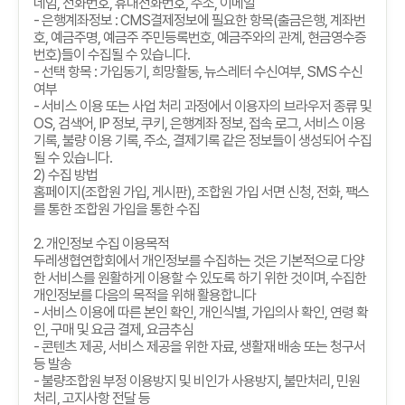
네임
,
전화번호
,
휴대전화번호
,
주소
,
이메일
-
은행계좌정보
: CMS
결제정보에 필요한 항목
(
출금은행
,
계좌번
호
,
예금주명
,
예금주 주민등록번호
,
예금주와의 관계
,
현금영수증
번호
)
들이 수집될 수 있습니다
.
-
선택 항목
:
가입동기
,
희망활동
,
뉴스레터 수신여부
, SMS
수신
여부
-
서비스 이용 또는 사업 처리 과정에서 이용자의 브라우저 종류 및
OS,
검색어
, IP
정보
,
쿠키
,
은행계좌 정보
,
접속 로그
,
서비스 이용
기록
,
불량 이용 기록
,
주소
,
결제기록 같은 정보들이 생성되어 수집
될 수 있습니다
.
2)
수집 방법
홈페이지
(
조합원 가입
,
게시판
),
조합원 가입 서면 신청
,
전화
,
팩스
를 통한 조합원 가입을 통한 수집
2.
개인정보 수집 이용목적
두레생협연합회에서 개인정보를 수집하는 것은 기본적으로 다양
한 서비스를 원활하게 이용할 수 있도록 하기 위한 것이며
,
수집한
개인정보를 다음의 목적을 위해 활용합니다
-
서비스 이용에 따른 본인 확인
,
개인식별
,
가입의사 확인
,
연령 확
인
,
구매 및 요금 결제
,
요금추심
-
콘텐츠 제공
,
서비스 제공을 위한 자료
,
생활재 배송 또는 청구서
등 발송
-
불량조합원 부정 이용방지 및 비인가 사용방지
,
불만처리
,
민원
처리
,
고지사항 전달 등