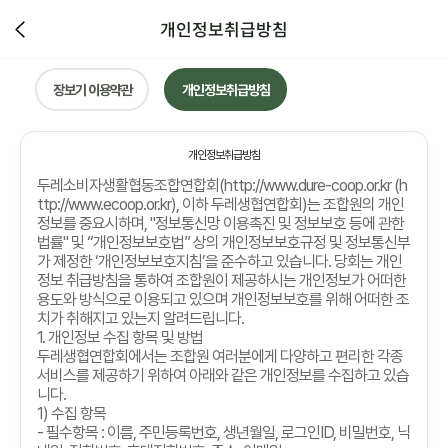
개인정보취급방침
장보기 이용약관
개인정보취급방침
개인정보취급방침
두레소비자생활협동조합연합회
(http://www.dure-coop.or.kr (h
ttp://www.ecoop.or.kr),
이하 두레생협연합회
)
는 조합원의 개인
정보를 중요시하며
, "
정보통신망 이용촉진 및 정보보호 등에 관한
법률
"
및
“
개인정보보호법
”
상의 개인정보보호규정 및 정보통신부
가 제정한
‘
개인정보보호지침
’
을 준수하고 있습니다
.
당회는 개인
정보 취급방침을 통하여 조합원이 제공하시는 개인정보가 어떠한
용도와 방식으로 이용되고 있으며 개인정보보호를 위해 어떠한 조
치가 취해지고 있는지 알려드립니다
.
1.
개인정보 수집 항목 및 방법
두레생협연합회에서는 조합원 여러분에게 다양하고 편리한 각종
서비스를 제공하기 위하여 아래와 같은 개인정보를 수집하고 있습
니다
.
1)
수집 항목
-
필수항목
:
이름
,
주민등록번호
,
생년월일
,
로그인
ID,
비밀번호
,
닉