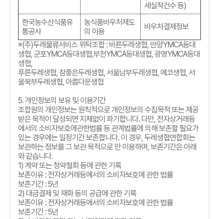
세실적건수 등)
한국농수산식품유
농식품바우처제도
바우처결제정보
통공사
의 이용
※
(
주
)
두레물류서비스 위탁조합
:
바른두레생협
,
안양
YMCA
등대
생협
,
군포
YMCA
등대생협
,
부천
YMCA
등대생협
,
광명
YMCA
등대
생협
,
푸른두레생협
,
참좋은두레생협
,
서울남부두레생협
,
에코생협
,
서
울북부두레생협
,
아름다운생협
5.
개인정보의 보유 및 이용기간
조합원의 개인정보는 원칙적으로 개인정보의 수집목적 또는 제공
받은 목적이 달성되면 지체없이 파기합니다
.
다만
,
전자상거래등
에서의 소비자보호에관한법률 등 관계법률에 의해 보존할 필요가
있는 경우에는 일정기간 보존합니다
.
이 경우
,
두레생협연합회는
보관하는 정보를 그 보관 목적으로 만 이용하며
,
보존기간은 아래
와 같습니다
.
1)
계약 또는 청약철회 등에 관한 기록
보존이유
:
전자상거래등에서의 소비자보호에 관한 법률
보존기간
: 5
년
2)
대금결제 및 재화 등의 공급에 관한 기록
보존이유
:
전자상거래등에서의 소비자보호에 관한 법률
보존기간
: 5
년