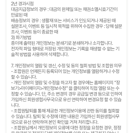
2
년 경과시점
대금지급정보의 경우
:
대금의 완제일 또는 채권소멸시효기간이
만료된 때
배송정보의 경우
:
생활재 또는 서비스가 인도되거나 제공된 때
설문조사
,
이벤트 등 일시적 목적을 위하여 수집한 경우
:
당해 설문
조사
,
이벤트 등이 종료한 때
3)
파기방법
종이에 출력된 개인정보는 분쇄기로 분쇄하거나 소각합니다
.
전자적 파일 형태로 저장된 개인정보는 기록을 재생할 수 없는 기
술적 방법을 사용하여 삭제합니다
.
7.
개인정보의 열람 및 갱신
,
수정 및 동의 철회 방법 및 조합원 의무
-
조합원은 언제든지 등록되어 있는 개인정보를 열람하거나 수정
할 수 있습니다
.
-
개인 정보의 열람 및 수정을 하고자 할 경우에는 홈페이지의
“
장
보기
>
마이페이지
>
개인정보수정
”
을 클릭하여 직접 열람 또는 수
정할 수 있습니다
.
단
,
주소 변경의 경우 공급일 변경 등으로 인하여
가입하신 회원생협사무국으로 유선 연락하여 변경요청 할 수 있습
니다
.
-
조합원탈퇴를 통해 제공한 개인정보이용에 관한 동의를 철회할
수 있습니다
.
탈퇴 및 수정에 대한 내용은 가입하신 회원생협사무
국으로 유선 연락하여 본인 확인을 거쳐 처리합니다
.
-
조합원님께서 개인정보의 오류에 대한 정정을 요청한 경우
,
정정