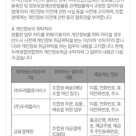
의 개인정보 이전이 필요한 경우
,
두레생협연합회는 정보통신망이
용촉진 및 정보보호에관한법률등 관계법률에서 규정한 절차와 방
법에 따라 개인정보 이전에 관한 사실 등을 사전에 고지하며
,
조합
원에게는 개인정보 이전에 관한 동의 철회권을 부여합니다
.
4.
개인정보의 위탁처리
원활한 업무 처리를 위해 이용자의 개인정보를 위탁 처리할 경우
반드시 사전에 개인정보 취급위탁을 받는 자
(
이하
‘
수탁자
’
라 합니
다
)
와 개인정보 취급위탁을 하는 업무의 내용을 고지합니다
.
현재
,
두레생협연합회의 개인정보취급 수탁자와 그 업무의 내용은 다음
과 같습니다
위탁받는자
(
수탁
위탁하는 업무의
제공하는 정보
자
)
내용
조합원 배송
(
해당
이름
,
전화번호
,
휴
㈜두레물류서비스
조합 하단 참조
)
대전화번호
,
주소
조합원 주문
,
집품
,
이름
,
전화번호
,
휴
(
주
)
두레플러스
배송을 위한 업무
대전화번호
,
주소
출금은행
,
계좌번
호
,
예금주명
,
예금
조합원 대금결제
금융결제원
주 주민등록번호
,
(CMS)