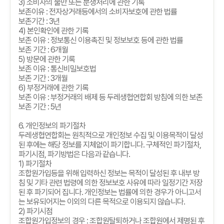
3)
소비자의 불만 또는 분쟁처리에 관한 기록
보존이유
:
전자상거래등에서의 소비자보호에 관한 법률
보존기간
: 3
년
4)
본인확인에 관한 기록
보존 이유
:
정보통신 이용촉진 및 정보보호 등에 관한 법률
보존 기간
: 6
개월
5)
방문에 관한 기록
보존 이유
:
통신비밀보호법
보존 기간
: 3
개월
6)
부정거래에 관한 기록
보존 이유
:
부정거래의 배제 등 두레생협연합회 방침에 의한 보존
보존 기간
: 5
년
6.
개인정보의 파기절차
두레생협연합회는 원칙적으로 개인정보 수집 및 이용목적이 달성
된 후에는 해당 정보를 지체없이 파기합니다
.
구체적인 파기절차
,
파기시점
,
파기방법은 다음과 같습니다
.
1)
파기절차
조합원가입등을 위해 입력하신 정보는 목적이 달성된 후 내부 방
침 및 기타 관련 법령에 의한 정보보호 사유에 따라 일정기간 저장
된 후 파기되어 집니다
.
개인정보는 법률에 의한 경우가 아니고서
는 보유되어지는 이외의 다른 목적으로 이용되지 않습니다
.
2)
파기시점
조합원가입정보의 경우
:
조합원탈퇴하거나 조합원에서 제명된 후