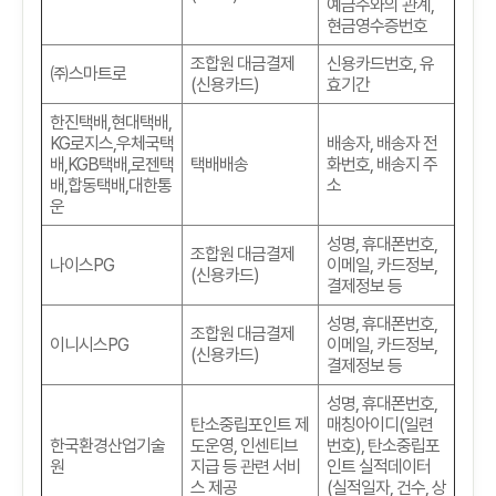
예금주와의 관계
,
현금영수증번호
조합원 대금결제
신용카드번호
,
유
㈜스마트로
(
신용카드
)
효기간
한진택배
,
현대택배
,
KG
로지스
,
우체국택
배송자
,
배송자 전
배
,KGB
택배
,
로젠택
택배배송
화번호
,
배송지 주
배
,
합동택배
,
대한통
소
운
성명
,
휴대폰번호
,
조합원 대금결제
나이스PG
이메일
,
카드정보
,
(
신용카드
)
결제정보 등
성명
,
휴대폰번호
,
조합원 대금결제
이니시스PG
이메일
,
카드정보
,
(
신용카드
)
결제정보 등
성명
,
휴대폰번호
,
탄소중립포인트 제
매칭아이디(일련
한국환경산업기술
도운영, 인센티브
번호)
,
탄소중립포
원
지급 등 관련 서비
인트 실적데이터
스 제공
(실적일자, 건수, 상