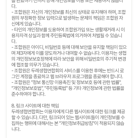
을 완료하기 전까지 당해 개인정보를 이용 또는 제공하지 않습니
다
.
-
조합원은 자신의 개인정보를 최신의 상태로 유지해야 하며
,
조합
원의 부정확한 정보 입력으로 발생하는 문제의 책임은 조합원 자
신에게 있습니다
.
-
타인의 개인정보를 도용하여 조합원가입 또는 생활재거래 시 이
용자자격 상실과 함께 주민등록법에 의거하여 처벌될 수 있습니
다
.
-
조합원은 아이디
,
비밀번호 등에 대해 보안을 유지할 책임이 있으
며 제
3
자에게 이를 양도하거나 대여할 수 없습니다
.
이용자는 생협
의 개인정보보호정책에 따라 보안을 위해 비밀번호의 주기적 변경
에 협조할 의무가 있습니다
.
-
조합원은 두레생협연합회의 서비스를 이용한 후에는 반드시 로
그인 계정을 종료하고 웹 브라우저 프로그램을 종료해야 합니다
.
-
조합원은
"
정보 통신망 이용촉진 및 정보보호 등에 관한 법률
",
“
개인정보보호법
”, "
주민등록법
"
등 기타 개인정보에 관한 법률을
준수하여야 합니다
.
8.
링크 사이트에 대한 책임
두레생협연합회는 이용자에게 다른 웹사이트에 대한 링크를 제공
할 수 있습니다
.
다만
,
링크되어 있는 웹사이트들이 개인정보를 수
집하는 행위에 대해서는 본
"
개인정보취급방침
"
이 적용되지 않습
니다
.