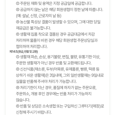
① 주문된 재화 및 용역은 지정 공급일에 공급합니다.
② 공급하지 않는 날은 해당 회원생협이 정한 날에 따릅니다.
(예: 설날, 신정, 근로자의 날 등)
③ 농산물 특성상 결품이 발생할 수 있으며, 그에 대한 당일
재공급은 불가능합니다.
④ 생활재 집품 착오로 결품된 경우 공급대금에서 차감
처리하며 물품이 바뀐 경우 해당 회원생협 주문상담실과
협의하여 처리합니다.
제14조(환급, 반품 및 교환)
① 생활재 파손, 손상, 용기불량, 변질, 불량, 유통기한 이상,
주문한 생활재가 아닌 경우 반품 및 교환해드립니다.
② 신선식품(채소류, 두부/어묵류, 유제품류, 빵류, 떡류 등
상하기 쉬운 생활재)은 3일내에, 그외 일반생활재는 9일내로
실물을 반품해 주셔야 처리가 가능합니다.
③ 처리기한이 지난 경우, 품질에 하자가 없는 주문오류,
주문취소, 개봉 후인 경우에는 반품 처리가 가능하지
않습니다.
④ 반품 및 상담은 소속생협 또는 구입하신 그루터기(매장)로
신청해 주시기 바랍니다.