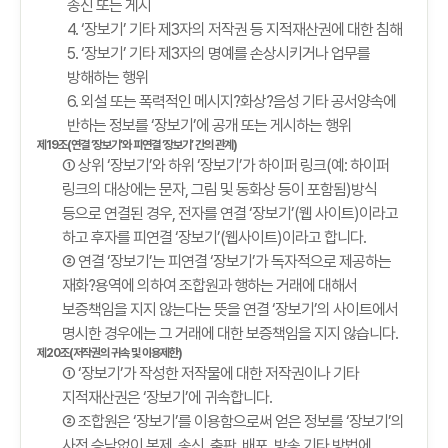
송신 또는 게시
4. ‘장보기’ 기타 제3자의 저작권 등 지적재산권에 대한 침해
5. ‘장보기’ 기타 제3자의 명예를 손상시키거나 업무를
방해하는 행위
6. 외설 또는 폭력적인 메시지?화상?음성 기타 공서양속에
반하는 정보를 ‘장보기’에 공개 또는 게시하는 행위
제19조(연결 ‘장보기’와 피연결 ‘장보기’ 간의 관계)
① 상위 ‘장보기’와 하위 ‘장보기’가 하이퍼 링크(예: 하이퍼
링크의 대상에는 문자, 그림 및 동화상 등이 포함됨)방식
등으로 연결된 경우, 전자를 연결 ‘장보기’(웹 사이트)이라고
하고 후자를 피연결 ‘장보기’(웹사이트)이라고 합니다.
② 연결 ‘장보기’는 피연결 ‘장보기’가 독자적으로 제공하는
재화?용역에 의하여 조합원과 행하는 거래에 대해서
보증책임을 지지 않는다는 뜻을 연결 ‘장보기’의 사이트에서
명시한 경우에는 그 거래에 대한 보증책임을 지지 않습니다.
제20조(저작권의 귀속 및 이용제한)
① ‘장보기’가 작성한 저작물에 대한 저작권이나 기타
지적재산권은 ‘장보기’에 귀속합니다.
② 조합원은 ‘장보기’를 이용함으로써 얻은 정보를 ‘장보기’의
사전 승낙없이 복제, 송신, 출판, 배포, 방송 기타 방법에