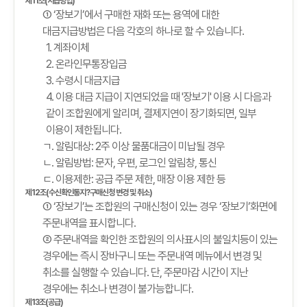
제11조(지급방법)
① ‘장보기’에서 구매한 재화 또는 용역에 대한
대금지급방법은 다음 각호의 하나로 할 수 있습니다.
1. 계좌이체
2. 온라인무통장입금
3. 수령시 대금지급
4. 이용 대금 지급이 지연되었을 때 '장보기' 이용 시 다음과
같이 조합원에게 알리며, 결제지연이 장기화되면, 일부
이용이 제한됩니다.
ㄱ. 알림대상: 2주 이상 물품대금이 미납될 경우
ㄴ. 알림방법: 문자, 우편, 로그인 알림창, 통신
ㄷ. 이용제한: 공급 주문 제한, 매장 이용 제한 등
제12조(수신확인통지?구매신청 변경 및 취소)
① ‘장보기’는 조합원의 구매신청이 있는 경우 ‘장보기’화면에
주문내역을 표시합니다.
② 주문내역을 확인한 조합원의 의사표시의 불일치등이 있는
경우에는 즉시 장바구니 또는 주문내역 메뉴에서 변경 및
취소를 실행할 수 있습니다. 단, 주문마감 시간이 지난
경우에는 취소나 변경이 불가능합니다.
제13조(공급)