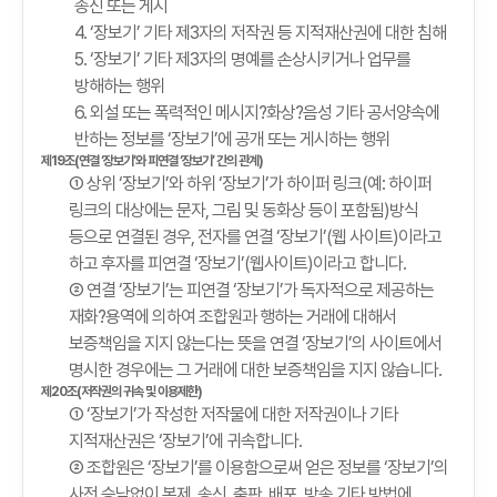
송신 또는 게시
4. ‘장보기’ 기타 제3자의 저작권 등 지적재산권에 대한 침해
5. ‘장보기’ 기타 제3자의 명예를 손상시키거나 업무를
방해하는 행위
6. 외설 또는 폭력적인 메시지?화상?음성 기타 공서양속에
반하는 정보를 ‘장보기’에 공개 또는 게시하는 행위
제19조(연결 ‘장보기’와 피연결 ‘장보기’ 간의 관계)
① 상위 ‘장보기’와 하위 ‘장보기’가 하이퍼 링크(예: 하이퍼
링크의 대상에는 문자, 그림 및 동화상 등이 포함됨)방식
등으로 연결된 경우, 전자를 연결 ‘장보기’(웹 사이트)이라고
하고 후자를 피연결 ‘장보기’(웹사이트)이라고 합니다.
② 연결 ‘장보기’는 피연결 ‘장보기’가 독자적으로 제공하는
재화?용역에 의하여 조합원과 행하는 거래에 대해서
보증책임을 지지 않는다는 뜻을 연결 ‘장보기’의 사이트에서
명시한 경우에는 그 거래에 대한 보증책임을 지지 않습니다.
제20조(저작권의 귀속 및 이용제한)
① ‘장보기’가 작성한 저작물에 대한 저작권이나 기타
지적재산권은 ‘장보기’에 귀속합니다.
② 조합원은 ‘장보기’를 이용함으로써 얻은 정보를 ‘장보기’의
사전 승낙없이 복제, 송신, 출판, 배포, 방송 기타 방법에