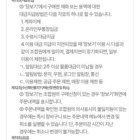
제11조(지급방법)
① ‘장보기’에서 구매한 재화 또는 용역에 대한
대금지급방법은 다음 각호의 하나로 할 수 있습니다.
1. 계좌이체
2. 온라인무통장입금
3. 수령시 대금지급
4. 이용 대금 지급이 지연되었을 때 '장보기' 이용 시 다음과
같이 조합원에게 알리며, 결제지연이 장기화되면, 일부
이용이 제한됩니다.
ㄱ. 알림대상: 2주 이상 물품대금이 미납될 경우
ㄴ. 알림방법: 문자, 우편, 로그인 알림창, 통신
ㄷ. 이용제한: 공급 주문 제한, 매장 이용 제한 등
제12조(수신확인통지?구매신청 변경 및 취소)
① ‘장보기’는 조합원의 구매신청이 있는 경우 ‘장보기’화면에
주문내역을 표시합니다.
② 주문내역을 확인한 조합원의 의사표시의 불일치등이 있는
경우에는 즉시 장바구니 또는 주문내역 메뉴에서 변경 및
취소를 실행할 수 있습니다. 단, 주문마감 시간이 지난
경우에는 취소나 변경이 불가능합니다.
제13조(공급)