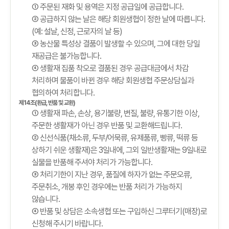
① 주문된 재화 및 용역은 지정 공급일에 공급합니다.
② 공급하지 않는 날은 해당 회원생협이 정한 날에 따릅니다.
(예: 설날, 신정, 근로자의 날 등)
③ 농산물 특성상 결품이 발생할 수 있으며, 그에 대한 당일
재공급은 불가능합니다.
④ 생활재 집품 착오로 결품된 경우 공급대금에서 차감
처리하며 물품이 바뀐 경우 해당 회원생협 주문상담실과
협의하여 처리합니다.
제14조(환급, 반품 및 교환)
① 생활재 파손, 손상, 용기불량, 변질, 불량, 유통기한 이상,
주문한 생활재가 아닌 경우 반품 및 교환해드립니다.
② 신선식품(채소류, 두부/어묵류, 유제품류, 빵류, 떡류 등
상하기 쉬운 생활재)은 3일내에, 그외 일반생활재는 9일내로
실물을 반품해 주셔야 처리가 가능합니다.
③ 처리기한이 지난 경우, 품질에 하자가 없는 주문오류,
주문취소, 개봉 후인 경우에는 반품 처리가 가능하지
않습니다.
④ 반품 및 상담은 소속생협 또는 구입하신 그루터기(매장)로
신청해 주시기 바랍니다.