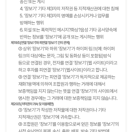
송신 또는 게시
4. ‘장보기’ 기타 제3자의 저작권 등 지적재산권에 대한 침해
5. ‘장보기’ 기타 제3자의 명예를 손상시키거나 업무를
방해하는 행위
6. 외설 또는 폭력적인 메시지?화상?음성 기타 공서양속에
반하는 정보를 ‘장보기’에 공개 또는 게시하는 행위
제19조(연결 ‘장보기’와 피연결 ‘장보기’ 간의 관계)
① 상위 ‘장보기’와 하위 ‘장보기’가 하이퍼 링크(예: 하이퍼
링크의 대상에는 문자, 그림 및 동화상 등이 포함됨)방식
등으로 연결된 경우, 전자를 연결 ‘장보기’(웹 사이트)이라고
하고 후자를 피연결 ‘장보기’(웹사이트)이라고 합니다.
② 연결 ‘장보기’는 피연결 ‘장보기’가 독자적으로 제공하는
재화?용역에 의하여 조합원과 행하는 거래에 대해서
보증책임을 지지 않는다는 뜻을 연결 ‘장보기’의 사이트에서
명시한 경우에는 그 거래에 대한 보증책임을 지지 않습니다.
제20조(저작권의 귀속 및 이용제한)
① ‘장보기’가 작성한 저작물에 대한 저작권이나 기타
지적재산권은 ‘장보기’에 귀속합니다.
② 조합원은 ‘장보기’를 이용함으로써 얻은 정보를 ‘장보기’의
사전 승낙없이 복제, 송신, 출판, 배포, 방송 기타 방법에