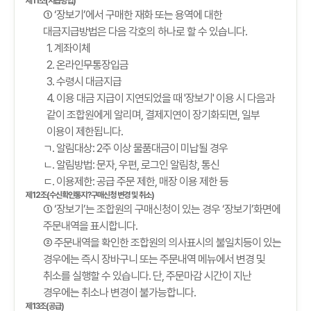
제11조(지급방법)
① ‘장보기’에서 구매한 재화 또는 용역에 대한
대금지급방법은 다음 각호의 하나로 할 수 있습니다.
1. 계좌이체
2. 온라인무통장입금
3. 수령시 대금지급
4. 이용 대금 지급이 지연되었을 때 '장보기' 이용 시 다음과
같이 조합원에게 알리며, 결제지연이 장기화되면, 일부
이용이 제한됩니다.
ㄱ. 알림대상: 2주 이상 물품대금이 미납될 경우
ㄴ. 알림방법: 문자, 우편, 로그인 알림창, 통신
ㄷ. 이용제한: 공급 주문 제한, 매장 이용 제한 등
제12조(수신확인통지?구매신청 변경 및 취소)
① ‘장보기’는 조합원의 구매신청이 있는 경우 ‘장보기’화면에
주문내역을 표시합니다.
② 주문내역을 확인한 조합원의 의사표시의 불일치등이 있는
경우에는 즉시 장바구니 또는 주문내역 메뉴에서 변경 및
취소를 실행할 수 있습니다. 단, 주문마감 시간이 지난
경우에는 취소나 변경이 불가능합니다.
제13조(공급)