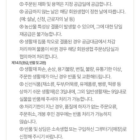
① 주문된 재화 및 용역은 지정 공급일에 공급합니다.
② 공급하지 않는 날은 해당 회원생협이 정한 날에 따릅니다.
(예: 설날, 신정, 근로자의 날 등)
③ 농산물 특성상 결품이 발생할 수 있으며, 그에 대한 당일
재공급은 불가능합니다.
④ 생활재 집품 착오로 결품된 경우 공급대금에서 차감
처리하며 물품이 바뀐 경우 해당 회원생협 주문상담실과
협의하여 처리합니다.
제14조(환급, 반품 및 교환)
① 생활재 파손, 손상, 용기불량, 변질, 불량, 유통기한 이상,
주문한 생활재가 아닌 경우 반품 및 교환해드립니다.
② 신선식품(채소류, 두부/어묵류, 유제품류, 빵류, 떡류 등
상하기 쉬운 생활재)은 3일내에, 그외 일반생활재는 9일내로
실물을 반품해 주셔야 처리가 가능합니다.
③ 처리기한이 지난 경우, 품질에 하자가 없는 주문오류,
주문취소, 개봉 후인 경우에는 반품 처리가 가능하지
않습니다.
④ 반품 및 상담은 소속생협 또는 구입하신 그루터기(매장)로
신청해 주시기 바랍니다.