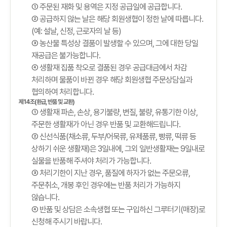
① 주문된 재화 및 용역은 지정 공급일에 공급합니다.
② 공급하지 않는 날은 해당 회원생협이 정한 날에 따릅니다.
(예: 설날, 신정, 근로자의 날 등)
③ 농산물 특성상 결품이 발생할 수 있으며, 그에 대한 당일
재공급은 불가능합니다.
④ 생활재 집품 착오로 결품된 경우 공급대금에서 차감
처리하며 물품이 바뀐 경우 해당 회원생협 주문상담실과
협의하여 처리합니다.
제14조(환급, 반품 및 교환)
① 생활재 파손, 손상, 용기불량, 변질, 불량, 유통기한 이상,
주문한 생활재가 아닌 경우 반품 및 교환해드립니다.
② 신선식품(채소류, 두부/어묵류, 유제품류, 빵류, 떡류 등
상하기 쉬운 생활재)은 3일내에, 그외 일반생활재는 9일내로
실물을 반품해 주셔야 처리가 가능합니다.
③ 처리기한이 지난 경우, 품질에 하자가 없는 주문오류,
주문취소, 개봉 후인 경우에는 반품 처리가 가능하지
않습니다.
④ 반품 및 상담은 소속생협 또는 구입하신 그루터기(매장)로
신청해 주시기 바랍니다.