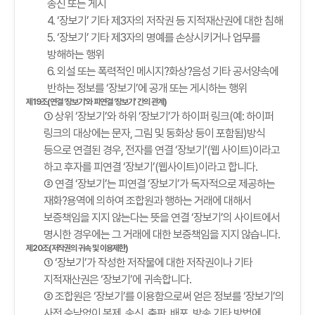
송신 또는 게시
4. ‘장보기’ 기타 제3자의 저작권 등 지적재산권에 대한 침해
5. ‘장보기’ 기타 제3자의 명예를 손상시키거나 업무를
방해하는 행위
6. 외설 또는 폭력적인 메시지?화상?음성 기타 공서양속에
반하는 정보를 ‘장보기’에 공개 또는 게시하는 행위
제19조(연결 ‘장보기’와 피연결 ‘장보기’ 간의 관계)
① 상위 ‘장보기’와 하위 ‘장보기’가 하이퍼 링크(예: 하이퍼
링크의 대상에는 문자, 그림 및 동화상 등이 포함됨)방식
등으로 연결된 경우, 전자를 연결 ‘장보기’(웹 사이트)이라고
하고 후자를 피연결 ‘장보기’(웹사이트)이라고 합니다.
② 연결 ‘장보기’는 피연결 ‘장보기’가 독자적으로 제공하는
재화?용역에 의하여 조합원과 행하는 거래에 대해서
보증책임을 지지 않는다는 뜻을 연결 ‘장보기’의 사이트에서
명시한 경우에는 그 거래에 대한 보증책임을 지지 않습니다.
제20조(저작권의 귀속 및 이용제한)
① ‘장보기’가 작성한 저작물에 대한 저작권이나 기타
지적재산권은 ‘장보기’에 귀속합니다.
② 조합원은 ‘장보기’를 이용함으로써 얻은 정보를 ‘장보기’의
사전 승낙없이 복제, 송신, 출판, 배포, 방송 기타 방법에