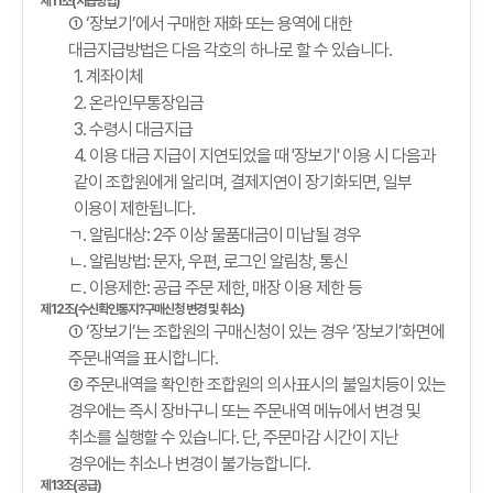
제11조(지급방법)
① ‘장보기’에서 구매한 재화 또는 용역에 대한
대금지급방법은 다음 각호의 하나로 할 수 있습니다.
1. 계좌이체
2. 온라인무통장입금
3. 수령시 대금지급
4. 이용 대금 지급이 지연되었을 때 '장보기' 이용 시 다음과
같이 조합원에게 알리며, 결제지연이 장기화되면, 일부
이용이 제한됩니다.
ㄱ. 알림대상: 2주 이상 물품대금이 미납될 경우
ㄴ. 알림방법: 문자, 우편, 로그인 알림창, 통신
ㄷ. 이용제한: 공급 주문 제한, 매장 이용 제한 등
제12조(수신확인통지?구매신청 변경 및 취소)
① ‘장보기’는 조합원의 구매신청이 있는 경우 ‘장보기’화면에
주문내역을 표시합니다.
② 주문내역을 확인한 조합원의 의사표시의 불일치등이 있는
경우에는 즉시 장바구니 또는 주문내역 메뉴에서 변경 및
취소를 실행할 수 있습니다. 단, 주문마감 시간이 지난
경우에는 취소나 변경이 불가능합니다.
제13조(공급)