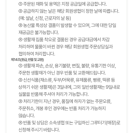
① 주문된 재화 및 용역은 지정 공급일에 공급합니다.
② 공급하지 않는 날은 해당 회원생협이 정한 날에 따릅니다.
(예: 설날, 신정, 근로자의 날 등)
③ 농산물 특성상 결품이 발생할 수 있으며, 그에 대한 당일
재공급은 불가능합니다.
④ 생활재 집품 착오로 결품된 경우 공급대금에서 차감
처리하며 물품이 바뀐 경우 해당 회원생협 주문상담실과
협의하여 처리합니다.
제14조(환급, 반품 및 교환)
① 생활재 파손, 손상, 용기불량, 변질, 불량, 유통기한 이상,
주문한 생활재가 아닌 경우 반품 및 교환해드립니다.
② 신선식품(채소류, 두부/어묵류, 유제품류, 빵류, 떡류 등
상하기 쉬운 생활재)은 3일내에, 그외 일반생활재는 9일내로
실물을 반품해 주셔야 처리가 가능합니다.
③ 처리기한이 지난 경우, 품질에 하자가 없는 주문오류,
주문취소, 개봉 후인 경우에는 반품 처리가 가능하지
않습니다.
④ 반품 및 상담은 소속생협 또는 구입하신 그루터기(매장)로
신청해 주시기 바랍니다.