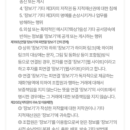
송신 또는 게시
4. ‘장보기’ 기타 제3자의 저작권 등 지적재산권에 대한 침해
5. ‘장보기’ 기타 제3자의 명예를 손상시키거나 업무를
방해하는 행위
6. 외설 또는 폭력적인 메시지?화상?음성 기타 공서양속에
반하는 정보를 ‘장보기’에 공개 또는 게시하는 행위
제19조(연결 ‘장보기’와 피연결 ‘장보기’ 간의 관계)
① 상위 ‘장보기’와 하위 ‘장보기’가 하이퍼 링크(예: 하이퍼
링크의 대상에는 문자, 그림 및 동화상 등이 포함됨)방식
등으로 연결된 경우, 전자를 연결 ‘장보기’(웹 사이트)이라고
하고 후자를 피연결 ‘장보기’(웹사이트)이라고 합니다.
② 연결 ‘장보기’는 피연결 ‘장보기’가 독자적으로 제공하는
재화?용역에 의하여 조합원과 행하는 거래에 대해서
보증책임을 지지 않는다는 뜻을 연결 ‘장보기’의 사이트에서
명시한 경우에는 그 거래에 대한 보증책임을 지지 않습니다.
제20조(저작권의 귀속 및 이용제한)
① ‘장보기’가 작성한 저작물에 대한 저작권이나 기타
지적재산권은 ‘장보기’에 귀속합니다.
② 조합원은 ‘장보기’를 이용함으로써 얻은 정보를 ‘장보기’의
사전 승낙없이 복제, 송신, 출판, 배포, 방송 기타 방법에