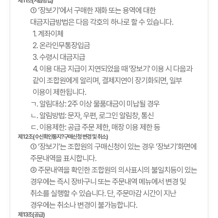
제11조(지급방법)
① ‘장보기’에서 구매한 재화 또는 용역에 대한
대금지급방법은 다음 각호의 하나로 할 수 있습니다.
1. 계좌이체
2. 온라인무통장입금
3. 수령시 대금지급
4. 이용 대금 지급이 지연되었을 때 '장보기' 이용 시 다음과
같이 조합원에게 알리며, 결제지연이 장기화되면, 일부
이용이 제한됩니다.
ㄱ. 알림대상: 2주 이상 물품대금이 미납될 경우
ㄴ. 알림방법: 문자, 우편, 로그인 알림창, 통신
ㄷ. 이용제한: 공급 주문 제한, 매장 이용 제한 등
제12조(수신확인통지?구매신청 변경 및 취소)
① ‘장보기’는 조합원의 구매신청이 있는 경우 ‘장보기’화면에
주문내역을 표시합니다.
② 주문내역을 확인한 조합원의 의사표시의 불일치등이 있는
경우에는 즉시 장바구니 또는 주문내역 메뉴에서 변경 및
취소를 실행할 수 있습니다. 단, 주문마감 시간이 지난
경우에는 취소나 변경이 불가능합니다.
제13조(공급)