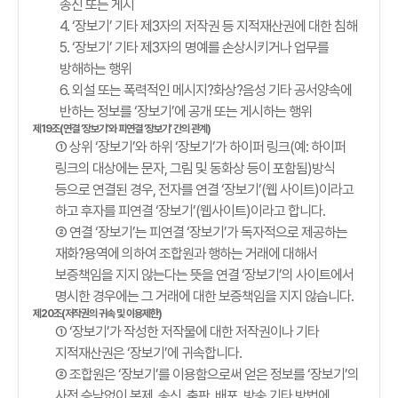
송신 또는 게시
4. ‘장보기’ 기타 제3자의 저작권 등 지적재산권에 대한 침해
5. ‘장보기’ 기타 제3자의 명예를 손상시키거나 업무를
방해하는 행위
6. 외설 또는 폭력적인 메시지?화상?음성 기타 공서양속에
반하는 정보를 ‘장보기’에 공개 또는 게시하는 행위
제19조(연결 ‘장보기’와 피연결 ‘장보기’ 간의 관계)
① 상위 ‘장보기’와 하위 ‘장보기’가 하이퍼 링크(예: 하이퍼
링크의 대상에는 문자, 그림 및 동화상 등이 포함됨)방식
등으로 연결된 경우, 전자를 연결 ‘장보기’(웹 사이트)이라고
하고 후자를 피연결 ‘장보기’(웹사이트)이라고 합니다.
② 연결 ‘장보기’는 피연결 ‘장보기’가 독자적으로 제공하는
재화?용역에 의하여 조합원과 행하는 거래에 대해서
보증책임을 지지 않는다는 뜻을 연결 ‘장보기’의 사이트에서
명시한 경우에는 그 거래에 대한 보증책임을 지지 않습니다.
제20조(저작권의 귀속 및 이용제한)
① ‘장보기’가 작성한 저작물에 대한 저작권이나 기타
지적재산권은 ‘장보기’에 귀속합니다.
② 조합원은 ‘장보기’를 이용함으로써 얻은 정보를 ‘장보기’의
사전 승낙없이 복제, 송신, 출판, 배포, 방송 기타 방법에