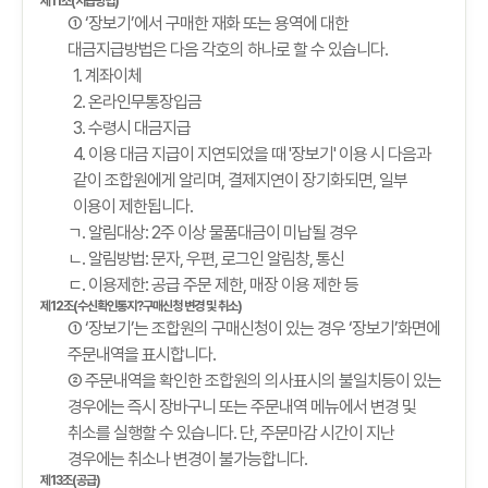
제11조(지급방법)
① ‘장보기’에서 구매한 재화 또는 용역에 대한
대금지급방법은 다음 각호의 하나로 할 수 있습니다.
1. 계좌이체
2. 온라인무통장입금
3. 수령시 대금지급
4. 이용 대금 지급이 지연되었을 때 '장보기' 이용 시 다음과
같이 조합원에게 알리며, 결제지연이 장기화되면, 일부
이용이 제한됩니다.
ㄱ. 알림대상: 2주 이상 물품대금이 미납될 경우
ㄴ. 알림방법: 문자, 우편, 로그인 알림창, 통신
ㄷ. 이용제한: 공급 주문 제한, 매장 이용 제한 등
제12조(수신확인통지?구매신청 변경 및 취소)
① ‘장보기’는 조합원의 구매신청이 있는 경우 ‘장보기’화면에
주문내역을 표시합니다.
② 주문내역을 확인한 조합원의 의사표시의 불일치등이 있는
경우에는 즉시 장바구니 또는 주문내역 메뉴에서 변경 및
취소를 실행할 수 있습니다. 단, 주문마감 시간이 지난
경우에는 취소나 변경이 불가능합니다.
제13조(공급)