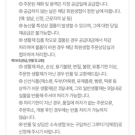
① 주문된 재화 및 용역은 지정 공급일에 공급합니다.
② 공급하지 않는 날은 해당 회원생협이 정한 날에 따릅니다.
(예: 설날, 신정, 근로자의 날 등)
③ 농산물 특성상 결품이 발생할 수 있으며, 그에 대한 당일
재공급은 불가능합니다.
④ 생활재 집품 착오로 결품된 경우 공급대금에서 차감
처리하며 물품이 바뀐 경우 해당 회원생협 주문상담실과
협의하여 처리합니다.
제14조(환급, 반품 및 교환)
① 생활재 파손, 손상, 용기불량, 변질, 불량, 유통기한 이상,
주문한 생활재가 아닌 경우 반품 및 교환해드립니다.
② 신선식품(채소류, 두부/어묵류, 유제품류, 빵류, 떡류 등
상하기 쉬운 생활재)은 3일내에, 그외 일반생활재는 9일내로
실물을 반품해 주셔야 처리가 가능합니다.
③ 처리기한이 지난 경우, 품질에 하자가 없는 주문오류,
주문취소, 개봉 후인 경우에는 반품 처리가 가능하지
않습니다.
④ 반품 및 상담은 소속생협 또는 구입하신 그루터기(매장)로
신청해 주시기 바랍니다.