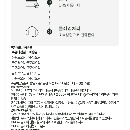
주문마감일과 배송일
주문 마감일
배송일
전주 토요일
금주 월요일
금주 월요일
금주 화요일
금주 화요일
금주 수요일
금주 수요일
금주 목요일
금주 목요일
금주 금요일
주문마감일은 배송일 기준 1일전, 오전 11시 30분입니다(쇼핑몰 기준)
배송관련 안내사항
거주하시는 지역에 따라 매일배송/택배배송/주 1회 배송을 진행합니다.
1회 주문금액이 3만원 미만이면 배송비 2,000원이 부과됩니다.(단협정책에 따라 배송비가 책
정 될 수 있음)
생산지 사정에 따라 주문하신 생활재가 결품 될 수 있습니다.(결품 내용은 배송일 당일 오전에 문
자로 발송되며, 공급명세서에 표시 됩니다.)
결제(CMS 자동이체)
'CMS 자동이체'란 생활재 구매금액을 자동이체 방식으로 결제하는 것을 뜻합니다.
배송일로부터 1일 후에 지정계좌에서 인출되며, 연말정산 시 소득공제를 받을 수 있습니다.
CMS 자동이체 신청서를 작성하여 소속생협으로 제출해주세요.
CMS 자동이체 신청서 다운로드
재사용 용기 및 공급용품 반납