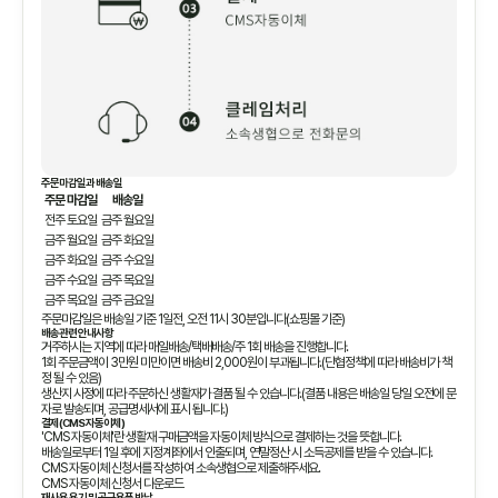
주문마감일과 배송일
주문 마감일
배송일
전주 토요일
금주 월요일
금주 월요일
금주 화요일
금주 화요일
금주 수요일
금주 수요일
금주 목요일
금주 목요일
금주 금요일
주문마감일은 배송일 기준 1일전, 오전 11시 30분입니다(쇼핑몰 기준)
배송관련 안내사항
거주하시는 지역에 따라 매일배송/택배배송/주 1회 배송을 진행합니다.
1회 주문금액이 3만원 미만이면 배송비 2,000원이 부과됩니다.(단협정책에 따라 배송비가 책
정 될 수 있음)
생산지 사정에 따라 주문하신 생활재가 결품 될 수 있습니다.(결품 내용은 배송일 당일 오전에 문
자로 발송되며, 공급명세서에 표시 됩니다.)
결제(CMS 자동이체)
'CMS 자동이체'란 생활재 구매금액을 자동이체 방식으로 결제하는 것을 뜻합니다.
배송일로부터 1일 후에 지정계좌에서 인출되며, 연말정산 시 소득공제를 받을 수 있습니다.
CMS 자동이체 신청서를 작성하여 소속생협으로 제출해주세요.
CMS 자동이체 신청서 다운로드
재사용 용기 및 공급용품 반납