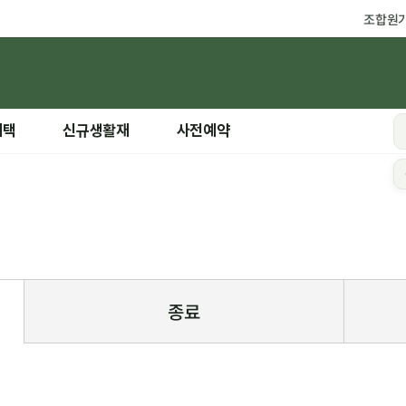
조합원
혜택
신규생활재
사전예약
종료