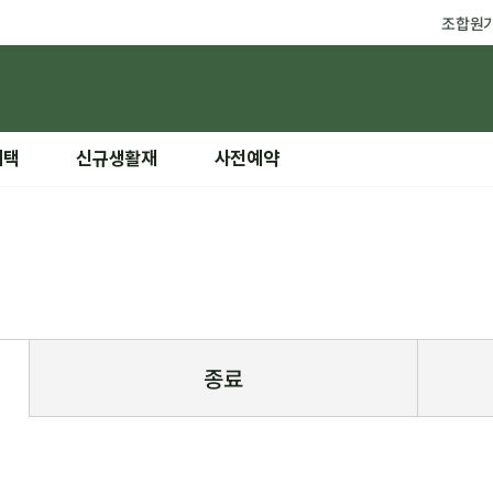
조합원
혜택
신규생활재
사전예약
종료