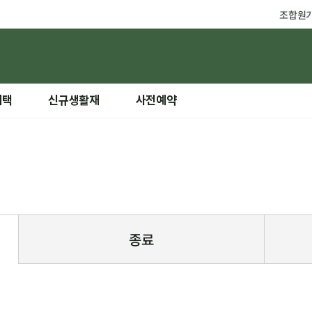
조합원
혜택
신규생활재
사전예약
종료