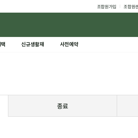
조합원가입
조합원
혜택
신규생활재
사전예약
종료