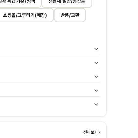
활재 취급기준/정책
생활재 일반/농산물
쇼핑몰/그루터기(매장)
반품/교환
전체보기