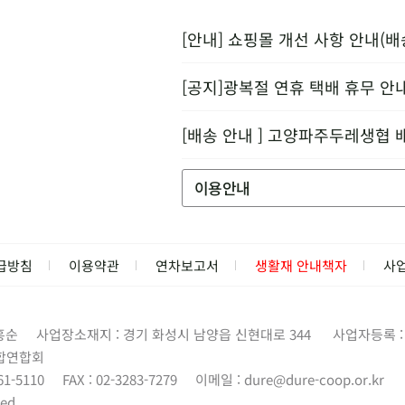
[안내] 쇼핑몰 개선 사항 안내(배
[공지]광복절 연휴 택배 휴무 안
[배송 안내 ] 고양파주두레생협 
이용안내
급방침
이용약관
연차보고서
생활재 안내책자
사
홍순
사업장소재지 : 경기 화성시 남양읍 신현대로 344
사업자등록 : 1
합연합회
61-5110
FAX : 02-3283-7279
이메일 :
dure@dure-coop.or.kr
ed.