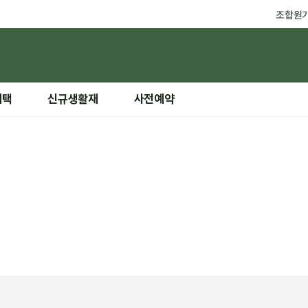
조합원
혜택
신규생활재
사전예약