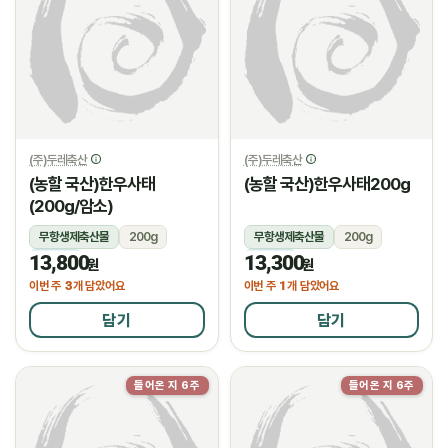
(주)두레축산
(주)두레축산
(농할 국산)한우사태
(농할 국산)한우사태200g
(200g/암소)
무항생제축산물
200g
무항생제축산물
200g
13,800
13,300
냉장
냉장
원
원
3
1
이번 주
개 담았어요
이번 주
개 담았어요
담기
담기
들어온 지 6주
들어온 지 6주