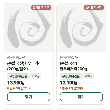
들어온 지 6주
들어온 지 6주
(주)두레축산
(주)두레축산
(농할 국산)한우국거리
(농할 국산)
(200g/암소)
한우국거리200g
무항생제축산물
200g
무항생제수산물
200g
13,900
13,100
냉장
냉장
원
원
5
1
이번 주
개 담았어요
이번 주
개 담았어요
담기
담기