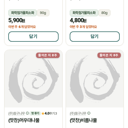
화학첨가물최소화
90g
화학첨가물최소화
80g
5,900
4,800
냉장
냉장
원
원
6
3
이번 주
개 담았어요
이번 주
개 담았어요
담기
담기
들어온 지 8주
들어온 지 8주
(주)둥구나무
4.0
(주)둥구나무
★
후기 3
첫 후기
(맛찬)머우대나물
(맛찬)비름나물