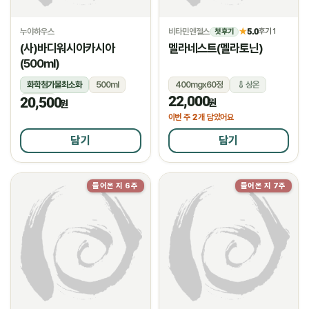
누야하우스
비타민엔젤스
5.0
★
후기 1
첫 후기
(사)바디워시아카시아
멜라네스트(멜라토닌)
(500ml)
화학첨가물최소화
500ml
400mgx60정
상온
22,000
20,500
상온
원
원
2
이번 주
개 담았어요
담기
담기
들어온 지 6주
들어온 지 7주