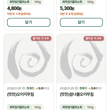
화학첨가물최소화
100g
화학첨가물최소화
100g
4,800
5,300
냉장
냉장
원
원
1
2
이번 주
개 담았어요
이번 주
개 담았어요
담기
담기
들어온 지 8주
들어온 지 8주
(주)둥구나무
5.0
(주)둥구나무
5.0
★
후기 2
★
후기 1
첫 후기
첫 후기
(맛찬)오이지무침
(맛찬)참나물오이무침
화학첨가물최소화
100g
화학첨가물최소화
100g