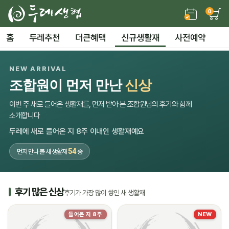
0
홈
두레추천
더큰혜택
신규생활재
사전예약
NEW ARRIVAL
조합원이 먼저 만난
신상
이번 주 새로 들어온 생활재를, 먼저 받아 본 조합원님의 후기와 함께
소개합니다
두레에 새로 들어온 지 8주 이내인 생활재예요
54
먼저 만나 볼 새 생활재
종
후기 많은 신상
후기가 가장 많이 쌓인 새 생활재
들어온 지 8주
NEW