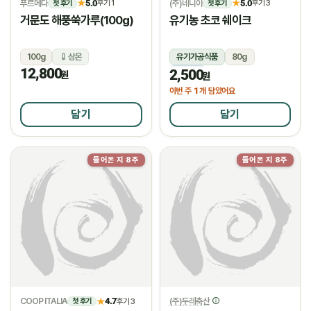
푸르메다
5.0
(주)네니아
5.0
★
후기 1
★
후기 3
첫 후기
첫 후기
거문도 해풍쑥가루(100g)
유기농 초코 쉐이크
100g
상온
유기가공식품
80g
12,800
2,500
냉동
원
원
1
이번 주
개 담았어요
담기
담기
들어온 지 8주
들어온 지 8주
COOP ITALIA
4.7
(주)두레축산
★
후기 3
첫 후기