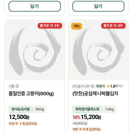
담기
담기
들어온 지 3주
들어온 지 4주
10%
서풍
(주)둥구나무
1.0
★
후기 1
첫 후기
품질인증 고등어(600g)
(맛찬)공심채 나박물김치
방사능검사필
600g
화학첨가물최소화
1.4kg
12,500
15,200
냉동
냉장
10%
원
원
16,900원
1
이번 주
개 담았어요
5
이번 주
개 담았어요