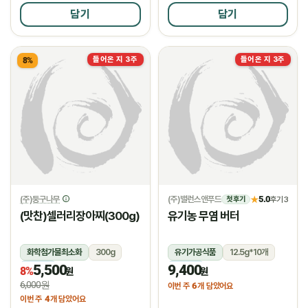
담기
담기
들어온 지 3주
들어온 지 3주
8%
(주)둥구나무
(주)밸런스앤푸드
5.0
★
후기 3
첫 후기
(맛찬)셀러리장아찌(300g)
유기농 무염 버터
화학첨가물최소화
300g
유기가공식품
12.5g*10개
5,500
9,400
냉장
냉장
8%
원
원
6,000원
6
이번 주
개 담았어요
4
이번 주
개 담았어요