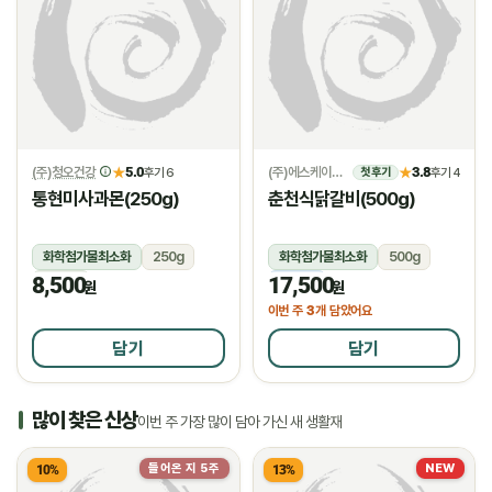
(주)청오건강
5.0
(주)에스케이위드
3.8
★
후기 6
★
후기 4
첫 후기
통현미사과몬(250g)
춘천식닭갈비(500g)
화학첨가물최소화
250g
화학첨가물최소화
500g
8,500
17,500
상온
냉동
원
원
3
이번 주
개 담았어요
담기
담기
많이 찾은 신상
이번 주 가장 많이 담아 가신 새 생활재
들어온 지 5주
NEW
10%
13%