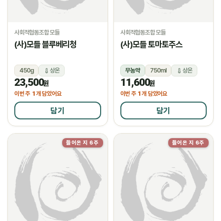
사회적협동조합 모들
사회적협동조합 모들
(사)모들 블루베리청
(사)모들 토마토주스
450g
상온
무농약
750ml
상온
23,500
11,600
원
원
1
1
이번 주
개 담았어요
이번 주
개 담았어요
담기
담기
들어온 지 6주
들어온 지 6주