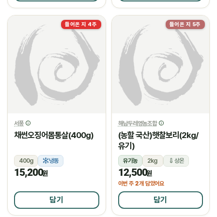
들어온 지 4주
들어온 지 5주
서풍
해남두레영농조합
채썬오징어몸통살(400g)
(농할 국산)햇찰보리(2kg/
유기)
400g
냉동
유기농
2kg
상온
15,200
12,500
원
원
2
이번 주
개 담았어요
담기
담기