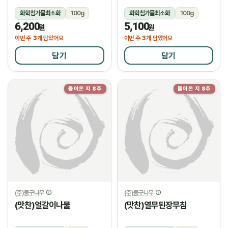
화학첨가물최소화
100g
화학첨가물최소화
100g
6,200
5,100
냉장
냉장
원
원
3
3
이번 주
개 담았어요
이번 주
개 담았어요
담기
담기
들어온 지 8주
들어온 지 8주
(주)둥구나무
(주)둥구나무
(맛찬)얼갈이나물
(맛찬)열무된장무침