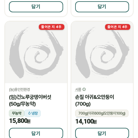
담기
담기
들어온 지 4주
들어온 지 4주
(농)용인친환경
서풍
(임)건노루궁뎅이버섯
손질 아귀&오만둥이
(50g/무농약)
(700g)
무농약
냉장
700g(아귀600g/오만둥이100g)
15,800
14,100
냉동
원
원
담기
담기