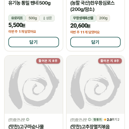
유기농 통밀 펜네 500g
(농할 국산)한우등심로스
(200g/암소)
유로리프
500g
상온
무항생제축산물
200g
5,500
20,600
냉장
원
원
1
이번 주
개 담았어요
11
이번 주
개 담았어요
담기
담기
들어온 지 8주
들어온 지 8주
(주)둥구나무
(주)둥구나무
2.0
★
후기 2
첫 후기
(맛찬)고구마순나물
(맛찬)고추장멸치볶음