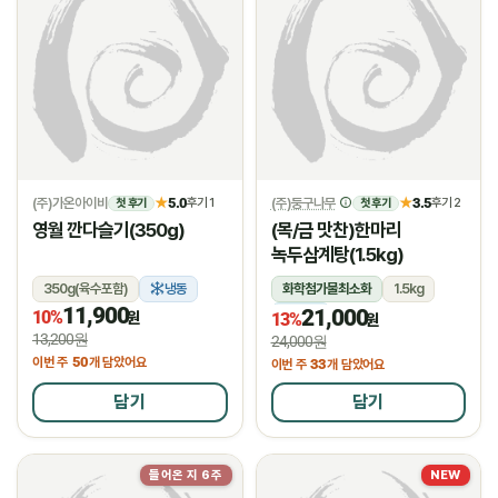
(주)가온아이비
5.0
(주)둥구나무
3.5
★
후기 1
★
후기 2
첫 후기
첫 후기
영월 깐다슬기(350g)
(목/금 맛찬)한마리
녹두삼계탕(1.5kg)
350g(육수포함)
냉동
화학첨가물최소화
1.5kg
11,900
21,000
10%
냉장
원
13%
원
13,200원
24,000원
50
이번 주
개 담았어요
33
이번 주
개 담았어요
담기
담기
들어온 지 6주
NEW