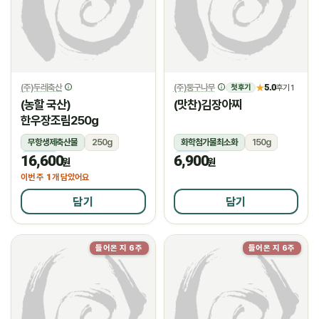
(주)두레축산
(주)둥구나무
5.0
★
후기 1
첫 후기
(농할 국산)
(맛찬)김장아찌
한우장조림250g
무항생제축산물
250g
화학첨가물최소화
150g
16,600
6,900
냉장
냉장
원
원
1
이번 주
개 담았어요
담기
담기
들어온 지 6주
들어온 지 6주