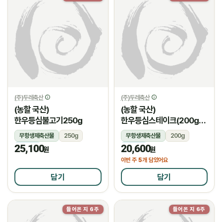
(주)두레축산
(주)두레축산
(농할 국산)
(농할 국산)
한우등심불고기250g
한우등심스테이크(200g/
암소)
무항생제축산물
250g
무항생제축산물
200g
25,100
20,600
냉장
냉장
원
원
5
이번 주
개 담았어요
담기
담기
들어온 지 6주
들어온 지 6주