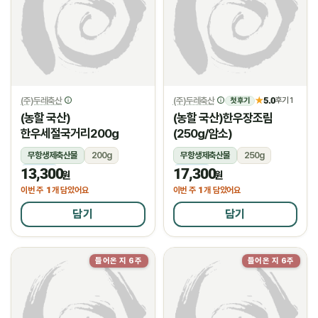
(주)두레축산
(주)두레축산
5.0
★
후기 1
첫 후기
(농할 국산)
(농할 국산)한우장조림
한우세절국거리200g
(250g/암소)
무항생제축산물
200g
무항생제축산물
250g
13,300
17,300
냉장
냉장
원
원
1
1
이번 주
개 담았어요
이번 주
개 담았어요
담기
담기
들어온 지 6주
들어온 지 6주