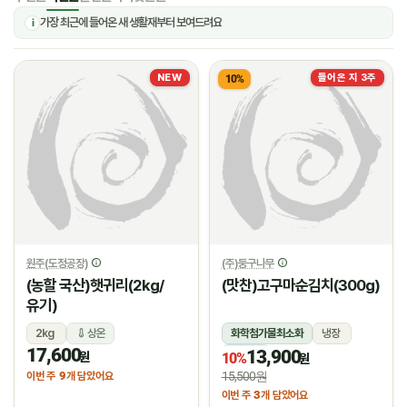
가장 최근에 들어온 새 생활재부터 보여드려요
i
NEW
들어온 지 3주
10%
원주(도정공장)
(주)둥구나무
(농할 국산)햇귀리(2kg/
(맛찬)고구마순김치(300g)
유기)
2kg
상온
화학첨가물최소화
냉장
17,600
13,900
냉장
원
10%
원
9
15,500원
이번 주
개 담았어요
3
이번 주
개 담았어요