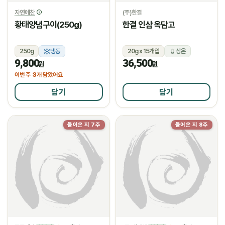
자연에찬
(주)한결
황태양념구이(250g)
한결 인삼 옥담고
250g
냉동
20g x 15개입
상온
9,800
36,500
원
원
3
이번 주
개 담았어요
담기
담기
들어온 지 7주
들어온 지 8주