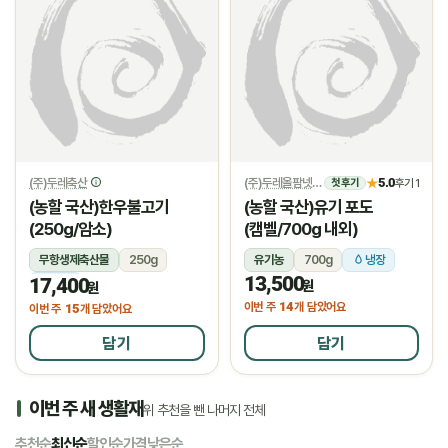
(주)두레축산
(주)두레올팜넷
5.0
★
후기 1
첫 후기
(농할 국산)한우불고기
(농할 국산)유기 포도
(250g/암소)
(캠벨/700g 내외)
무항생제축산물
250g
유기농
700g
냉장
13,500
17,400
냉장
원
원
14
이번 주
개 담았어요
15
이번 주
개 담았어요
담기
담기
이번 주 새 생활재
위 추천을 뺀 나머지 전체
추천순
최신순
할인순
가격낮은순