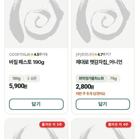
COOP ITALIA
4.5
(주)푸르나이
4.7
★
후기 8
★
후기 7
바질 페스토 190g
제대로 햇감자칩_어니언
190g
상온
화학첨가물최소화
75g
5,900
2,800
상온
원
원
5
이번 주
개 담았어요
담기
담기
들어온 지 3주
들어온 지 4주