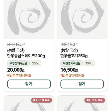
(주)두레축산
(주)두레축산
(농할 국산)
(농할 국산)
한우등심스테이크200g
한우불고기250g
무항생제축산물
200g
무항생제축산물
250g
20,000
16,500
냉장
냉장
원
원
7
2
이번 주
개 담았어요
이번 주
개 담았어요
담기
담기
들어온 지 6주
들어온 지 6주