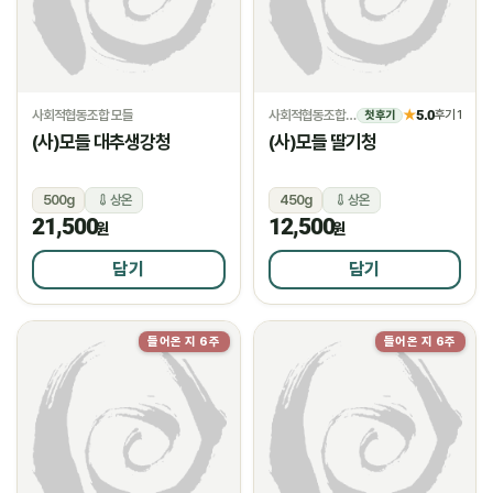
사회적협동조합 모들
사회적협동조합 모들
5.0
★
후기 1
첫 후기
(사)모들 대추생강청
(사)모들 딸기청
500g
상온
450g
상온
21,500
12,500
원
원
담기
담기
들어온 지 6주
들어온 지 6주