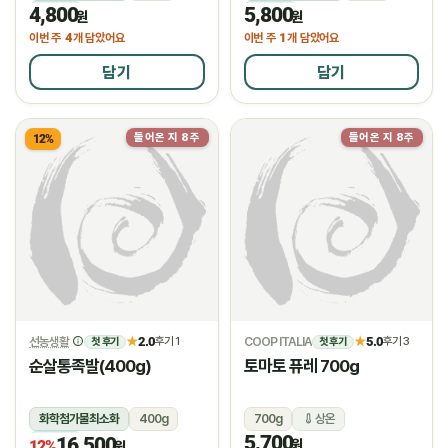
4,800
5,800
냉장
냉장
원
원
4
1
이번 주
개 담았어요
이번 주
개 담았어요
담기
담기
들어온 지 8주
들어온 지 8주
12%
물량소진
선농생활
2.0
COOP ITALIA
5.0
★
후기 1
★
후기 3
첫 후기
첫 후기
순살통족발(400g)
토마토 퓨레 700g
화학첨가물최소화
400g
700g
상온
5,700
16,500
냉장
원
12%
원