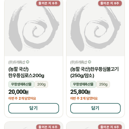
들어온 지 6주
들어온 지 6주
(주)두레축산
(주)두레축산
(농할 국산)
(농할 국산)한우등심불고기
한우등심로스200g
(250g/암소)
무항생제축산물
200g
무항생제축산물
250g
20,000
25,800
냉장
냉장
원
원
2
2
이번 주
개 담았어요
이번 주
개 담았어요
담기
담기
들어온 지 6주
들어온 지 6주