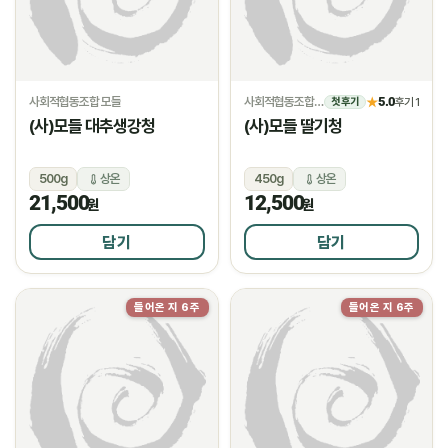
사회적협동조합 모들
사회적협동조합 모들
5.0
★
후기 1
첫 후기
(사)모들 대추생강청
(사)모들 딸기청
500g
상온
450g
상온
21,500
12,500
원
원
담기
담기
들어온 지 6주
들어온 지 6주