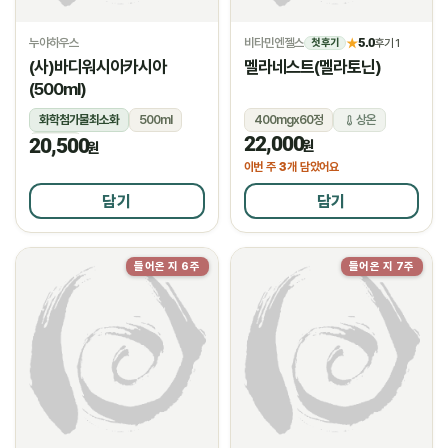
누야하우스
비타민엔젤스
5.0
★
후기 1
첫 후기
(사)바디워시아카시아
멜라네스트(멜라토닌)
(500ml)
화학첨가물최소화
500ml
400mgx60정
상온
22,000
20,500
상온
원
원
3
이번 주
개 담았어요
담기
담기
들어온 지 6주
들어온 지 7주