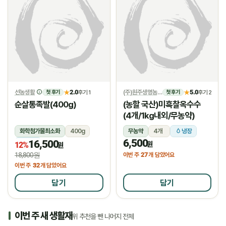
선농생활
2.0
(주)원주생명농업
5.0
★
후기 1
★
후기 2
첫 후기
첫 후기
순살통족발(400g)
(농할 국산)미흑찰옥수수
(4개/1kg내외/무농약)
화학첨가물최소화
400g
무농약
4개
냉장
6,500
16,500
냉장
원
12%
원
18,800원
27
이번 주
개 담았어요
32
이번 주
개 담았어요
담기
담기
이번 주 새 생활재
위 추천을 뺀 나머지 전체