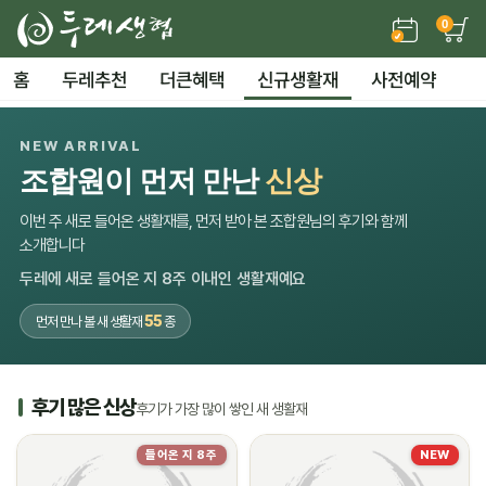
0
홈
두레추천
더큰혜택
신규생활재
사전예약
NEW ARRIVAL
조합원이 먼저 만난
신상
이번 주 새로 들어온 생활재를, 먼저 받아 본 조합원님의 후기와 함께
소개합니다
두레에 새로 들어온 지 8주 이내인 생활재예요
55
먼저 만나 볼 새 생활재
종
후기 많은 신상
후기가 가장 많이 쌓인 새 생활재
들어온 지 8주
NEW