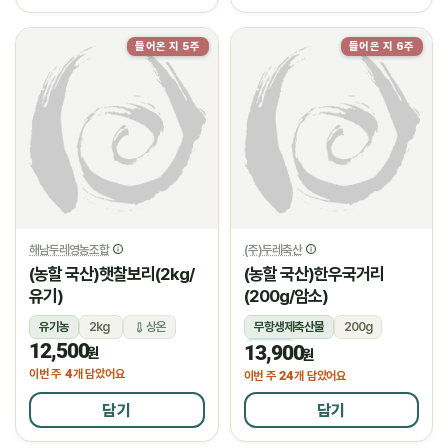
들어온 지 5주
들어온 지 6주
해남두레영농조합
(주)두레축산
(농할 국산)햇찰보리(2kg/
(농할 국산)한우국거리
유기)
(200g/암소)
유기농
2kg
상온
무항생제축산물
200g
12,500
13,900
냉장
원
원
4
이번 주
개 담았어요
24
이번 주
개 담았어요
담기
담기