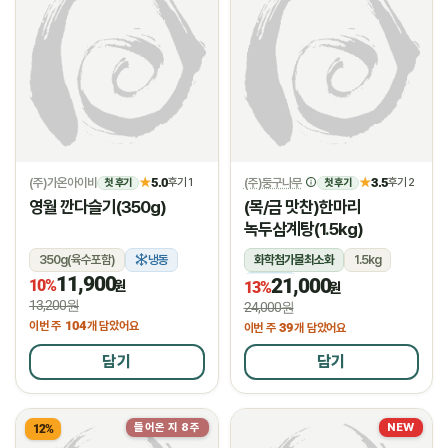
(주)가온아이비
5.0
(주)둥구나무
3.5
★
후기 1
★
후기 2
첫 후기
첫 후기
영월 깐다슬기(350g)
(목/금 맛찬)한마리
녹두삼계탕(1.5kg)
350g(육수포함)
냉동
화학첨가물최소화
1.5kg
11,900
21,000
10%
냉장
원
13%
원
13,200원
24,000원
104
이번 주
개 담았어요
39
이번 주
개 담았어요
담기
담기
들어온 지 8주
NEW
12%