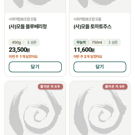
사회적협동조합 모들
사회적협동조합 모들
(사)모들 블루베리청
(사)모들 토마토주스
450g
상온
무농약
750ml
상온
23,500
11,600
원
원
1
2
이번 주
개 담았어요
이번 주
개 담았어요
담기
담기
들어온 지 6주
들어온 지 6주