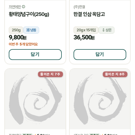
자연에찬
(주)한결
황태양념구이(250g)
한결 인삼 옥담고
250g
냉동
20g x 15개입
상온
9,800
36,500
원
원
5
이번 주
개 담았어요
담기
담기
들어온 지 7주
들어온 지 8주