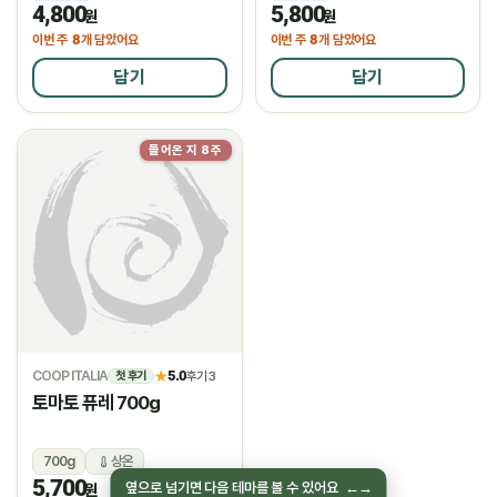
4,800
5,800
냉장
냉장
원
원
8
8
이번 주
개 담았어요
이번 주
개 담았어요
담기
담기
들어온 지 8주
물량소진
COOP ITALIA
5.0
★
후기 3
첫 후기
토마토 퓨레 700g
700g
상온
5,700
옆으로 넘기면 다음 테마를 볼 수 있어요
←
→
원