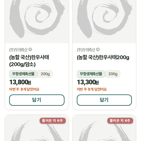
(주)두레축산
(주)두레축산
(농할 국산)한우사태
(농할 국산)한우사태200g
(200g/암소)
무항생제축산물
200g
무항생제축산물
200g
13,800
13,300
냉장
냉장
원
원
3
3
이번 주
개 담았어요
이번 주
개 담았어요
담기
담기
들어온 지 6주
들어온 지 6주