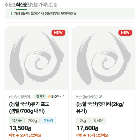
추천순
최신순
할인순
가격낮은순
가장 최근에 들어온 새 생활재부터 보여드려요
i
NEW
NEW
(주)두레올팜넷
5.0
원주(도정공장)
★
후기 1
첫 후기
(농할 국산)유기 포도
(농할 국산)햇귀리(2kg/
(캠벨/700g 내외)
유기)
유기농
700g
냉장
2kg
상온
13,500
17,600
원
원
20
16
이번 주
개 담았어요
이번 주
개 담았어요