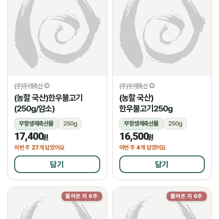
(주)두레축산
(주)두레축산
(농할 국산)한우불고기
(농할 국산)
(250g/암소)
한우불고기250g
무항생제축산물
250g
무항생제축산물
250g
17,400
16,500
냉장
냉장
원
원
27
4
이번 주
개 담았어요
이번 주
개 담았어요
담기
담기
들어온 지 6주
들어온 지 6주