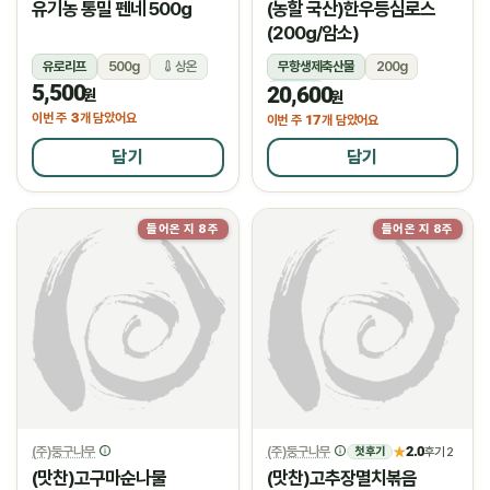
유기농 통밀 펜네 500g
(농할 국산)한우등심로스
(200g/암소)
유로리프
500g
상온
무항생제축산물
200g
5,500
20,600
냉장
원
원
3
이번 주
개 담았어요
17
이번 주
개 담았어요
담기
담기
들어온 지 8주
들어온 지 8주
(주)둥구나무
(주)둥구나무
2.0
★
후기 2
첫 후기
(맛찬)고구마순나물
(맛찬)고추장멸치볶음