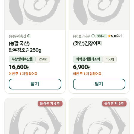
(주)두레축산
(주)둥구나무
5.0
★
후기 1
첫 후기
(농할 국산)
(맛찬)김장아찌
한우장조림250g
무항생제축산물
250g
화학첨가물최소화
150g
16,600
6,900
냉장
냉장
원
원
1
1
이번 주
개 담았어요
이번 주
개 담았어요
담기
담기
들어온 지 6주
들어온 지 6주