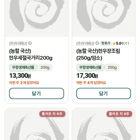
(주)두레축산
(주)두레축산
5.0
★
후기 1
첫 후기
(농할 국산)
(농할 국산)한우장조림
한우세절국거리200g
(250g/암소)
무항생제축산물
200g
무항생제축산물
250g
13,300
17,300
냉장
냉장
원
원
2
4
이번 주
개 담았어요
이번 주
개 담았어요
담기
담기
들어온 지 6주
들어온 지 6주