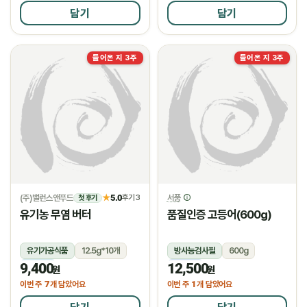
담기
담기
들어온 지 3주
들어온 지 3주
(주)밸런스앤푸드
5.0
서풍
★
후기 3
첫 후기
유기농 무염 버터
품질인증 고등어(600g)
유기가공식품
12.5g*10개
방사능검사필
600g
9,400
12,500
냉장
냉동
원
원
7
1
이번 주
개 담았어요
이번 주
개 담았어요