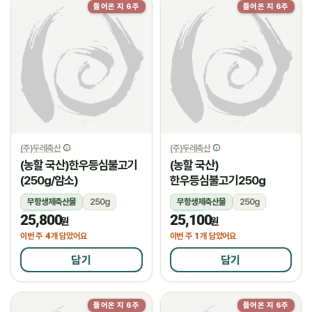
들어온 지 6주
들어온 지 6주
(주)두레축산
(주)두레축산
(농할 국산)한우등심불고기
(농할 국산)
(250g/암소)
한우등심불고기250g
무항생제축산물
250g
무항생제축산물
250g
25,800
25,100
냉장
냉장
원
원
4
1
이번 주
개 담았어요
이번 주
개 담았어요
담기
담기
들어온 지 6주
들어온 지 6주