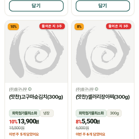
담기
담기
들어온 지 3주
들어온 지 3주
10%
8%
(주)둥구나무
(주)둥구나무
(맛찬)고구마순김치(300g)
(맛찬)셀러리장아찌(300g)
화학첨가물최소화
냉장
화학첨가물최소화
300g
13,900
5,500
냉장
냉장
10%
8%
원
원
15,500원
6,000원
5
6
이번 주
개 담았어요
이번 주
개 담았어요