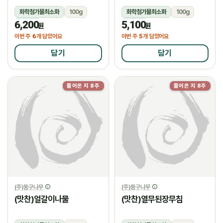
화학첨가물최소화
100g
화학첨가물최소화
100g
6,200
5,100
냉장
냉장
원
원
6
5
이번 주
개 담았어요
이번 주
개 담았어요
담기
담기
들어온 지 8주
들어온 지 8주
(주)둥구나무
(주)둥구나무
(맛찬)얼갈이나물
(맛찬)열무된장무침