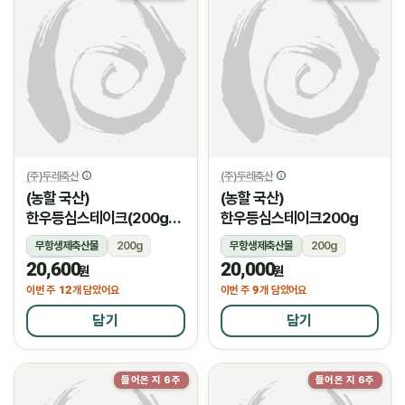
(주)두레축산
(주)두레축산
(농할 국산)
(농할 국산)
한우등심스테이크(200g/
한우등심스테이크200g
암소)
무항생제축산물
200g
무항생제축산물
200g
20,600
20,000
냉장
냉장
원
원
12
9
이번 주
개 담았어요
이번 주
개 담았어요
담기
담기
들어온 지 6주
들어온 지 6주