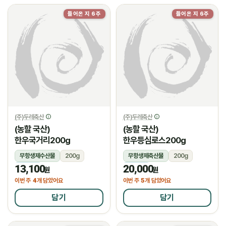
들어온 지 6주
들어온 지 6주
(주)두레축산
(주)두레축산
(농할 국산)
(농할 국산)
한우국거리200g
한우등심로스200g
무항생제수산물
200g
무항생제축산물
200g
13,100
20,000
냉장
냉장
원
원
4
5
이번 주
개 담았어요
이번 주
개 담았어요
담기
담기