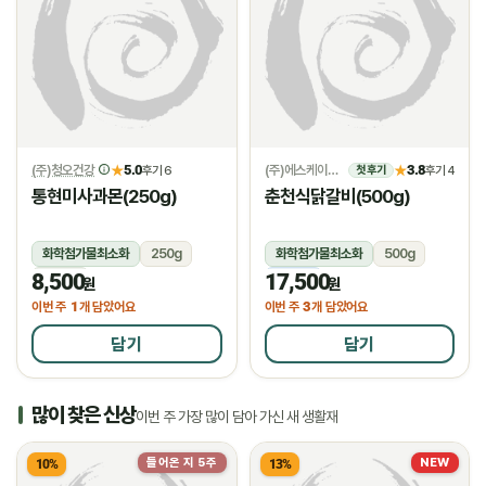
(주)청오건강
5.0
(주)에스케이위드
3.8
★
후기 6
★
후기 4
첫 후기
통현미사과몬(250g)
춘천식닭갈비(500g)
화학첨가물최소화
250g
화학첨가물최소화
500g
8,500
17,500
상온
냉동
원
원
1
3
이번 주
개 담았어요
이번 주
개 담았어요
담기
담기
많이 찾은 신상
이번 주 가장 많이 담아 가신 새 생활재
들어온 지 5주
NEW
10%
13%