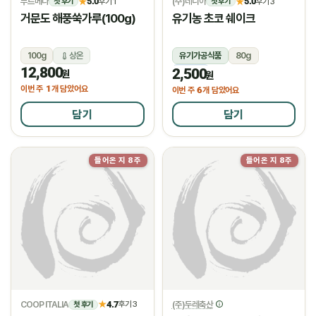
푸르메다
5.0
(주)네니아
5.0
★
후기 1
★
후기 3
첫 후기
첫 후기
거문도 해풍쑥가루(100g)
유기농 초코 쉐이크
100g
상온
유기가공식품
80g
12,800
2,500
냉동
원
원
1
이번 주
개 담았어요
6
이번 주
개 담았어요
담기
담기
들어온 지 8주
들어온 지 8주
COOP ITALIA
4.7
(주)두레축산
★
후기 3
첫 후기