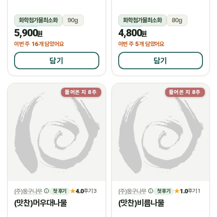
화학첨가물최소화
90g
화학첨가물최소화
80g
5,900
4,800
냉장
냉장
원
원
16
5
이번 주
개 담았어요
이번 주
개 담았어요
담기
담기
들어온 지 8주
들어온 지 8주
(주)둥구나무
4.0
(주)둥구나무
1.0
★
후기 3
★
후기 1
첫 후기
첫 후기
(맛찬)머우대나물
(맛찬)비름나물