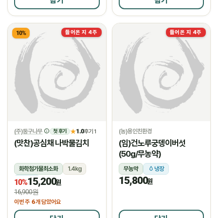
담기
담기
들어온 지 4주
들어온 지 4주
10%
(주)둥구나무
1.0
(농)용인친환경
★
후기 1
첫 후기
(맛찬)공심채 나박물김치
(임)건노루궁뎅이버섯
(50g/무농약)
화학첨가물최소화
1.4kg
무농약
냉장
15,800
15,200
냉장
원
10%
원
16,900원
6
이번 주
개 담았어요