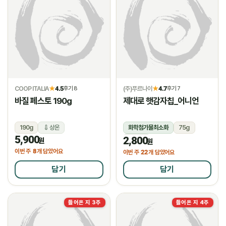
COOP ITALIA
4.5
(주)푸르나이
4.7
★
후기 8
★
후기 7
바질 페스토 190g
제대로 햇감자칩_어니언
190g
상온
화학첨가물최소화
75g
5,900
2,800
상온
원
원
8
이번 주
개 담았어요
22
이번 주
개 담았어요
담기
담기
들어온 지 3주
들어온 지 4주