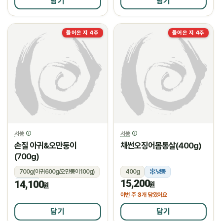
담기
담기
들어온 지 4주
들어온 지 4주
서풍
서풍
손질 아귀&오만둥이
채썬오징어몸통살(400g)
(700g)
700g(아귀600g/오만둥이100g)
400g
냉동
15,200
14,100
냉동
원
원
3
이번 주
개 담았어요
담기
담기