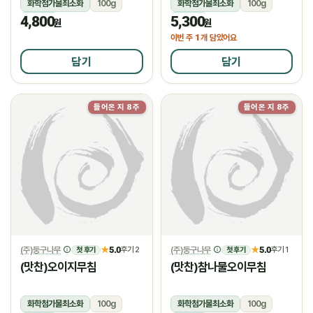
화학첨가물최소화
100g
화학첨가물최소화
100g
4,800
5,300
냉장
냉장
원
원
1
이번 주
개 담았어요
담기
담기
들어온 지 8주
들어온 지 8주
(주)둥구나무
5.0
(주)둥구나무
5.0
★
후기 2
★
후기 1
첫 후기
첫 후기
(맛찬)오이지무침
(맛찬)참나물오이무침
화학첨가물최소화
100g
화학첨가물최소화
100g