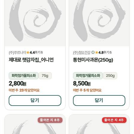
(주)푸르나이
4.4
(주)청오건강
4.8
★
후기 8
★
후기 8
제대로 햇감자칩_어니언
통현미사과몬(250g)
화학첨가물최소화
75g
화학첨가물최소화
250g
2,800
8,500
상온
상온
원
원
23
5
이번 주
개 담았어요
이번 주
개 담았어요
담기
담기
들어온 지 8주
들어온 지 4주