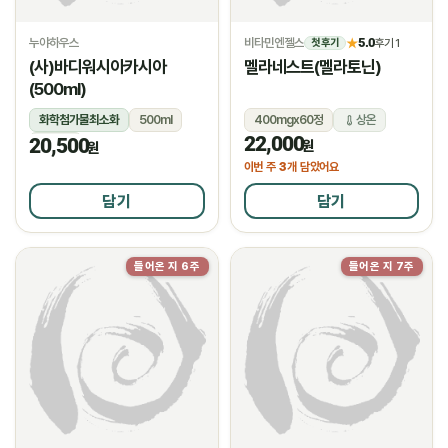
누야하우스
비타민엔젤스
5.0
★
후기 1
첫 후기
(사)바디워시아카시아
멜라네스트(멜라토닌)
(500ml)
화학첨가물최소화
500ml
400mgx60정
상온
22,000
20,500
상온
원
원
3
이번 주
개 담았어요
담기
담기
들어온 지 6주
들어온 지 7주