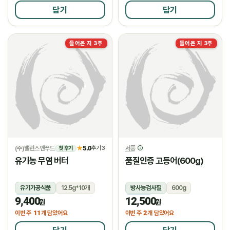
담기
담기
들어온 지 3주
들어온 지 3주
(주)밸런스앤푸드
5.0
서풍
★
후기 3
첫 후기
유기농 무염 버터
품질인증 고등어(600g)
유기가공식품
12.5g*10개
방사능검사필
600g
9,400
12,500
냉장
냉동
원
원
11
2
이번 주
개 담았어요
이번 주
개 담았어요