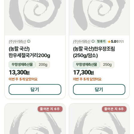
(주)두레축산
(주)두레축산
5.0
★
후기 1
첫 후기
(농할 국산)
(농할 국산)한우장조림
한우세절국거리200g
(250g/암소)
무항생제축산물
200g
무항생제축산물
250g
13,300
17,300
냉장
냉장
원
원
5
5
이번 주
개 담았어요
이번 주
개 담았어요
담기
담기
들어온 지 6주
들어온 지 6주