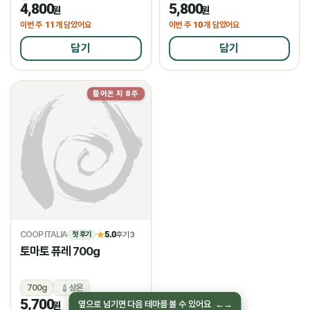
4,800
5,800
냉장
냉장
원
원
11
10
이번 주
개 담았어요
이번 주
개 담았어요
담기
담기
들어온 지 8주
물량소진
COOP ITALIA
5.0
★
후기 3
첫 후기
토마토 퓨레 700g
700g
상온
5,700
옆으로 넘기면 다음 테마를 볼 수 있어요
←
→
원