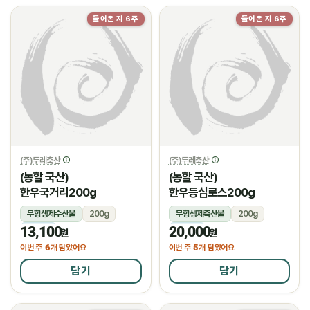
들어온 지 6주
들어온 지 6주
(주)두레축산
(주)두레축산
(농할 국산)
(농할 국산)
한우국거리200g
한우등심로스200g
무항생제수산물
200g
무항생제축산물
200g
13,100
20,000
냉장
냉장
원
원
6
5
이번 주
개 담았어요
이번 주
개 담았어요
담기
담기