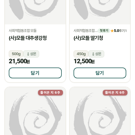
사회적협동조합 모들
사회적협동조합 모들
5.0
★
후기 1
첫 후기
(사)모들 대추생강청
(사)모들 딸기청
500g
상온
450g
상온
21,500
12,500
원
원
담기
담기
들어온 지 6주
들어온 지 6주