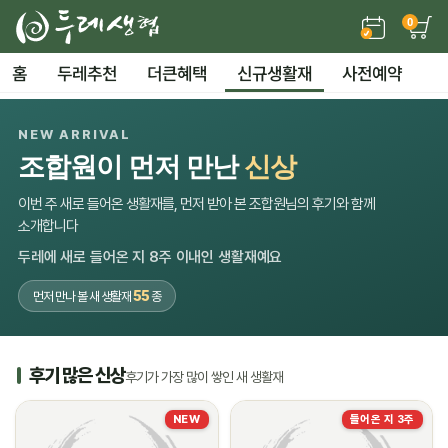
0
홈
두레추천
더큰혜택
신규생활재
사전예약
NEW ARRIVAL
조합원이 먼저 만난
신상
이번 주 새로 들어온 생활재를, 먼저 받아 본 조합원님의 후기와 함께
소개합니다
두레에 새로 들어온 지 8주 이내인 생활재예요
55
먼저 만나 볼 새 생활재
종
후기 많은 신상
후기가 가장 많이 쌓인 새 생활재
NEW
들어온 지 3주