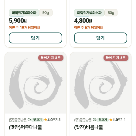
화학첨가물최소화
90g
화학첨가물최소화
80g
5,900
4,800
냉장
냉장
원
원
19
6
이번 주
개 담았어요
이번 주
개 담았어요
담기
담기
들어온 지 8주
들어온 지 8주
(주)둥구나무
4.0
(주)둥구나무
1.0
★
후기 3
★
후기 1
첫 후기
첫 후기
(맛찬)머우대나물
(맛찬)비름나물