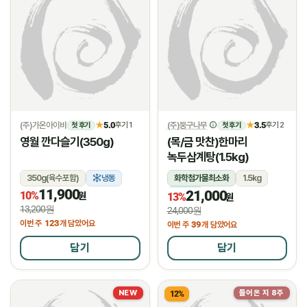
(주)가온아이비
5.0
(주)둥구나무
3.5
★
후기 1
★
후기 2
첫 후기
첫 후기
영월 깐다슬기(350g)
(목/금 맛찬)한마리
녹두삼계탕(1.5kg)
350g(육수포함)
냉동
화학첨가물최소화
1.5kg
11,900
21,000
10%
냉장
원
13%
원
13,200원
24,000원
123
이번 주
개 담았어요
39
이번 주
개 담았어요
담기
담기
NEW
들어온 지 8주
12%