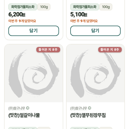
화학첨가물최소화
100g
화학첨가물최소화
100g
6,200
5,100
냉장
냉장
원
원
9
9
이번 주
개 담았어요
이번 주
개 담았어요
담기
담기
들어온 지 8주
들어온 지 8주
(주)둥구나무
(주)둥구나무
(맛찬)얼갈이나물
(맛찬)열무된장무침