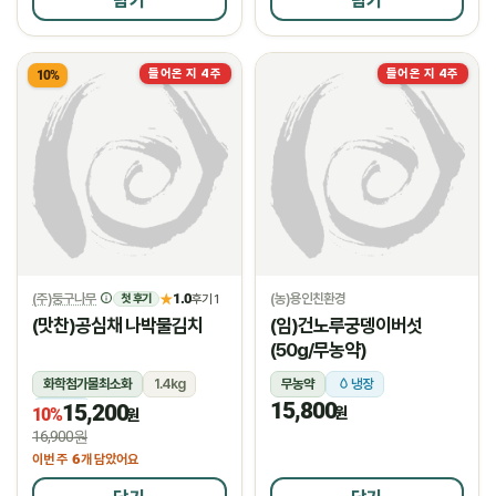
담기
담기
들어온 지 4주
들어온 지 4주
10%
(주)둥구나무
1.0
(농)용인친환경
★
후기 1
첫 후기
(맛찬)공심채 나박물김치
(임)건노루궁뎅이버섯
(50g/무농약)
화학첨가물최소화
1.4kg
무농약
냉장
15,800
15,200
냉장
원
10%
원
16,900원
6
이번 주
개 담았어요