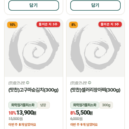
담기
담기
들어온 지 3주
들어온 지 3주
10%
8%
(주)둥구나무
(주)둥구나무
(맛찬)고구마순김치(300g)
(맛찬)셀러리장아찌(300g)
화학첨가물최소화
냉장
화학첨가물최소화
300g
13,900
5,500
냉장
냉장
10%
8%
원
원
15,500원
6,000원
8
9
이번 주
개 담았어요
이번 주
개 담았어요