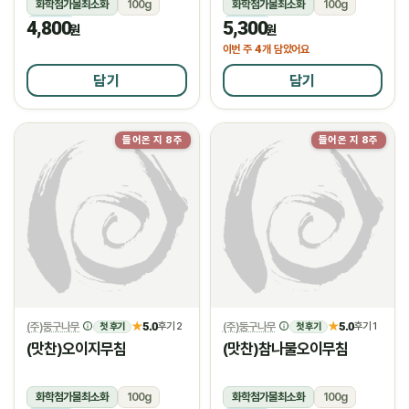
화학첨가물최소화
100g
화학첨가물최소화
100g
4,800
5,300
냉장
냉장
원
원
4
이번 주
개 담았어요
담기
담기
들어온 지 8주
들어온 지 8주
(주)둥구나무
5.0
(주)둥구나무
5.0
★
후기 2
★
후기 1
첫 후기
첫 후기
(맛찬)오이지무침
(맛찬)참나물오이무침
화학첨가물최소화
100g
화학첨가물최소화
100g