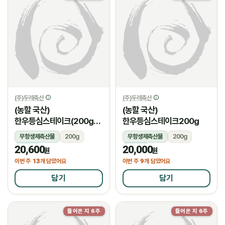
(주)두레축산
(주)두레축산
(농할 국산)
(농할 국산)
한우등심스테이크(200g/
한우등심스테이크200g
암소)
무항생제축산물
200g
무항생제축산물
200g
20,600
20,000
냉장
냉장
원
원
13
9
이번 주
개 담았어요
이번 주
개 담았어요
담기
담기
들어온 지 6주
들어온 지 6주