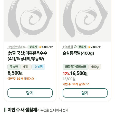
(주)원주생명농업
5.0
선농생활
2.0
★
후기 2
★
후기 1
첫 후기
첫 후기
(농할 국산)미흑찰옥수수
순살통족발(400g)
(4개/1kg내외/무농약)
무농약
4개
냉장
화학첨가물최소화
400g
6,500
16,500
냉장
원
12%
원
39
18,800원
이번 주
개 담았어요
38
이번 주
개 담았어요
담기
담기
이번 주 새 생활재
위 추천을 뺀 나머지 전체