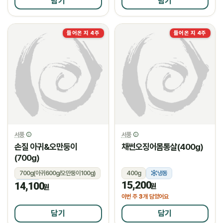
담기
담기
들어온 지 4주
들어온 지 4주
서풍
서풍
손질 아귀&오만둥이
채썬오징어몸통살(400g)
(700g)
700g(아귀600g/오만둥이100g)
400g
냉동
15,200
14,100
냉동
원
원
3
이번 주
개 담았어요
담기
담기