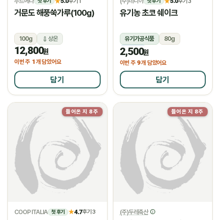
푸르메다
5.0
(주)네니아
5.0
★
후기 1
★
후기 3
첫 후기
첫 후기
거문도 해풍쑥가루(100g)
유기농 초코 쉐이크
100g
상온
유기가공식품
80g
12,800
2,500
냉동
원
원
1
이번 주
개 담았어요
9
이번 주
개 담았어요
담기
담기
들어온 지 8주
들어온 지 8주
COOP ITALIA
4.7
(주)두레축산
★
후기 3
첫 후기