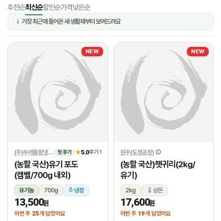
추천순
최신순
할인순
가격낮은순
가장 최근에 들어온 새 생활재부터 보여드려요
i
NEW
NEW
(주)두레올팜넷
5.0
원주(도정공장)
★
후기 1
첫 후기
(농할 국산)유기 포도
(농할 국산)햇귀리(2kg/
(캠벨/700g 내외)
유기)
유기농
700g
냉장
2kg
상온
13,500
17,600
원
원
25
19
이번 주
개 담았어요
이번 주
개 담았어요