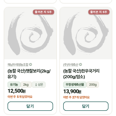
들어온 지 5주
들어온 지 6주
해남두레영농조합
(주)두레축산
(농할 국산)햇찰보리(2kg/
(농할 국산)한우국거리
유기)
(200g/암소)
유기농
2kg
상온
무항생제축산물
200g
12,500
13,900
냉장
원
원
5
이번 주
개 담았어요
27
이번 주
개 담았어요
담기
담기