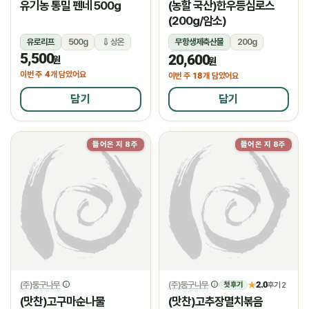
유기농 통밀 펜네 500g
(농할 국산)한우등심로스
(200g/암소)
유로리프
500g
상온
무항생제축산물
200g
5,500
20,600
냉장
원
원
4
이번 주
개 담았어요
18
이번 주
개 담았어요
담기
담기
들어온 지 8주
들어온 지 8주
(주)둥구나무
(주)둥구나무
2.0
★
후기 2
첫 후기
(맛찬)고구마순나물
(맛찬)고추장멸치볶음