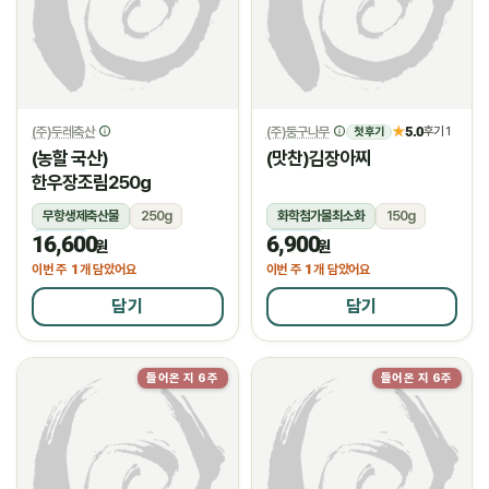
(주)두레축산
(주)둥구나무
5.0
★
후기 1
첫 후기
(농할 국산)
(맛찬)김장아찌
한우장조림250g
무항생제축산물
250g
화학첨가물최소화
150g
16,600
6,900
냉장
냉장
원
원
1
1
이번 주
개 담았어요
이번 주
개 담았어요
담기
담기
들어온 지 6주
들어온 지 6주