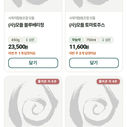
사회적협동조합 모들
사회적협동조합 모들
(사)모들 블루베리청
(사)모들 토마토주스
450g
상온
무농약
750ml
상온
23,500
11,600
원
원
1
2
이번 주
개 담았어요
이번 주
개 담았어요
담기
담기
들어온 지 6주
들어온 지 6주