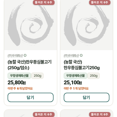
들어온 지 6주
들어온 지 6주
(주)두레축산
(주)두레축산
(농할 국산)한우등심불고기
(농할 국산)
(250g/암소)
한우등심불고기250g
무항생제축산물
250g
무항생제축산물
250g
25,800
25,100
냉장
냉장
원
원
6
1
이번 주
개 담았어요
이번 주
개 담았어요
담기
담기
들어온 지 6주
들어온 지 6주