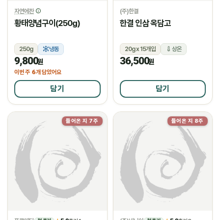
자연에찬
(주)한결
황태양념구이(250g)
한결 인삼 옥담고
250g
냉동
20g x 15개입
상온
9,800
36,500
원
원
6
이번 주
개 담았어요
담기
담기
들어온 지 7주
들어온 지 8주