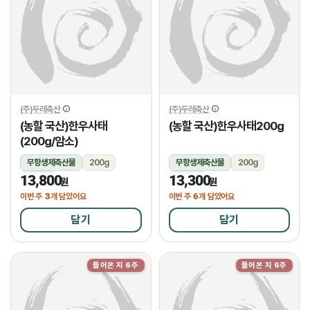
(주)두레축산
(주)두레축산
(농할 국산)한우사태
(농할 국산)한우사태200g
(200g/암소)
무항생제축산물
200g
무항생제축산물
200g
13,800
13,300
냉장
냉장
원
원
3
6
이번 주
개 담았어요
이번 주
개 담았어요
담기
담기
들어온 지 6주
들어온 지 6주