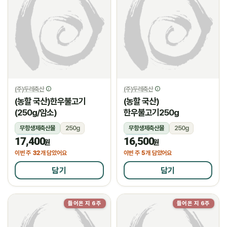
(주)두레축산
(주)두레축산
(농할 국산)한우불고기
(농할 국산)
(250g/암소)
한우불고기250g
무항생제축산물
250g
무항생제축산물
250g
17,400
16,500
냉장
냉장
원
원
32
5
이번 주
개 담았어요
이번 주
개 담았어요
담기
담기
들어온 지 6주
들어온 지 6주