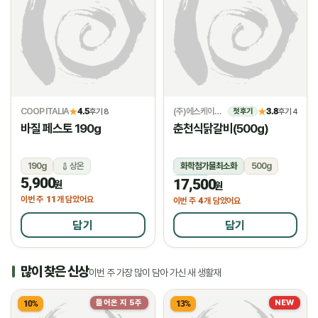
COOP ITALIA
4.5
(주)에스케이위드
3.8
★
후기 8
★
후기 4
첫 후기
바질 페스토 190g
춘천식닭갈비(500g)
190g
상온
화학첨가물최소화
500g
5,900
17,500
냉동
원
원
11
이번 주
개 담았어요
4
이번 주
개 담았어요
담기
담기
많이 찾은 신상
이번 주 가장 많이 담아 가신 새 생활재
들어온 지 5주
NEW
10%
13%