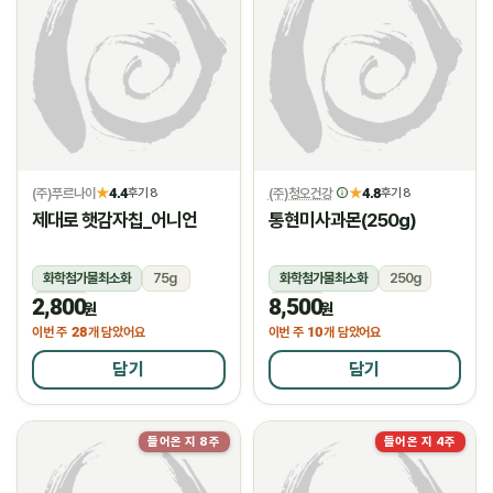
(주)푸르나이
4.4
(주)청오건강
4.8
★
후기 8
★
후기 8
제대로 햇감자칩_어니언
통현미사과몬(250g)
화학첨가물최소화
75g
화학첨가물최소화
250g
2,800
8,500
상온
상온
원
원
28
10
이번 주
개 담았어요
이번 주
개 담았어요
담기
담기
들어온 지 8주
들어온 지 4주