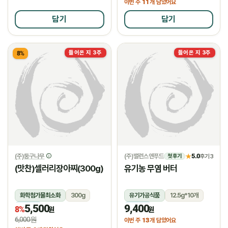
11
이번 주
개 담았어요
담기
담기
들어온 지 3주
들어온 지 3주
8%
(주)둥구나무
(주)밸런스앤푸드
5.0
★
후기 3
첫 후기
(맛찬)셀러리장아찌(300g)
유기농 무염 버터
화학첨가물최소화
300g
유기가공식품
12.5g*10개
5,500
9,400
냉장
냉장
8%
원
원
6,000원
13
이번 주
개 담았어요