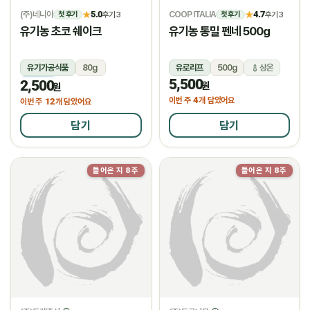
(주)네니아
5.0
COOP ITALIA
4.7
★
후기 3
★
후기 3
첫 후기
첫 후기
유기농 초코 쉐이크
유기농 통밀 펜네 500g
유기가공식품
80g
유로리프
500g
상온
5,500
2,500
냉동
원
원
4
이번 주
개 담았어요
12
이번 주
개 담았어요
담기
담기
들어온 지 8주
들어온 지 8주