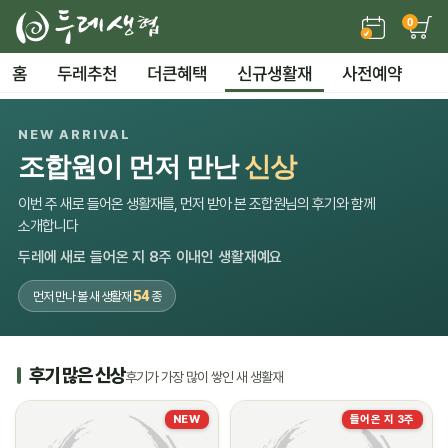
0
홈
두레추천
더큰혜택
신규생활재
사전예약
NEW ARRIVAL
조합원이 먼저 만난
신상
이번 주 새로 들어온 생활재를, 먼저 받아 본 조합원님의 후기와 함께
소개합니다
두레에 새로 들어온 지 8주 이내인 생활재예요
54
먼저 만나 볼 새 생활재
종
후기 많은 신상
후기가 가장 많이 쌓인 새 생활재
NEW
들어온 지 3주