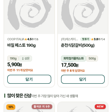
COOP ITALIA
4.5
(주)에스케이위드
3.8
★
후기 8
★
후기 4
첫 후기
바질 페스토 190g
춘천식닭갈비(500g)
190g
상온
화학첨가물최소화
500g
5,900
17,500
냉동
원
원
11
이번 주
개 담았어요
8
이번 주
개 담았어요
담기
담기
많이 찾은 신상
이번 주 가장 많이 담아 가신 새 생활재
들어온 지 5주
NEW
10%