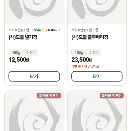
사회적협동조합 모들
5.0
사회적협동조합 모들
★
후기 1
첫 후기
(사)모들 딸기청
(사)모들 블루베리청
450g
상온
450g
상온
12,500
23,500
원
원
1
이번 주
개 담았어요
담기
담기
들어온 지 6주
들어온 지 6주