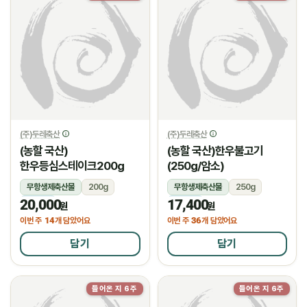
(주)두레축산
(주)두레축산
(농할 국산)
(농할 국산)한우불고기
한우등심스테이크200g
(250g/암소)
무항생제축산물
200g
무항생제축산물
250g
20,000
17,400
냉장
냉장
원
원
14
36
이번 주
개 담았어요
이번 주
개 담았어요
담기
담기
들어온 지 6주
들어온 지 6주