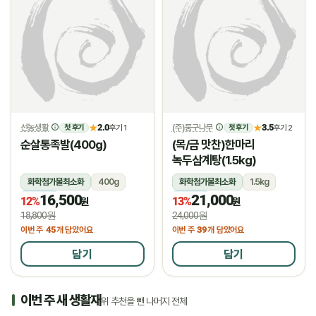
선농생활
2.0
(주)둥구나무
3.5
★
후기 1
★
후기 2
첫 후기
첫 후기
순살통족발(400g)
(목/금 맛찬)한마리
녹두삼계탕(1.5kg)
화학첨가물최소화
400g
화학첨가물최소화
1.5kg
16,500
21,000
냉장
냉장
12%
13%
원
원
18,800원
24,000원
45
39
이번 주
개 담았어요
이번 주
개 담았어요
담기
담기
이번 주 새 생활재
위 추천을 뺀 나머지 전체