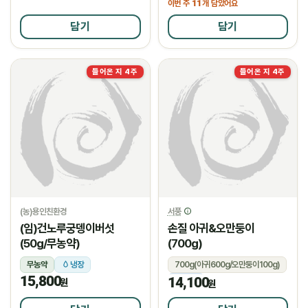
11
이번 주
개 담았어요
담기
담기
들어온 지 4주
들어온 지 4주
(농)용인친환경
서풍
(임)건노루궁뎅이버섯
손질 아귀&오만둥이
(50g/무농약)
(700g)
무농약
냉장
700g(아귀600g/오만둥이100g)
15,800
14,100
냉동
원
원