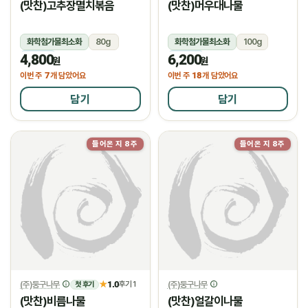
(맛찬)고추장멸치볶음
(맛찬)머우대나물
화학첨가물최소화
80g
화학첨가물최소화
100g
4,800
6,200
냉장
냉장
원
원
7
18
이번 주
개 담았어요
이번 주
개 담았어요
담기
담기
들어온 지 8주
들어온 지 8주
(주)둥구나무
1.0
(주)둥구나무
★
후기 1
첫 후기
(맛찬)비름나물
(맛찬)얼갈이나물