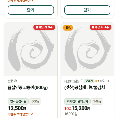
9
이번 주
개 담았어요
담기
담기
들어온 지 3주
들어온 지 4주
10%
서풍
(주)둥구나무
1.0
★
후기 1
첫 후기
품질인증 고등어(600g)
(맛찬)공심채 나박물김치
방사능검사필
600g
화학첨가물최소화
1.4kg
12,500
15,200
냉동
냉장
10%
원
원
16,900원
2
이번 주
개 담았어요