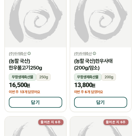
(주)두레축산
(주)두레축산
(농할 국산)
(농할 국산)한우사태
한우불고기250g
(200g/암소)
무항생제축산물
250g
무항생제축산물
200g
16,500
13,800
냉장
냉장
원
원
13
6
이번 주
개 담았어요
이번 주
개 담았어요
담기
담기
들어온 지 6주
들어온 지 6주