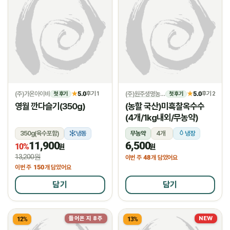
(주)가온아이비
5.0
(주)원주생명농업
5.0
★
후기 1
★
후기 2
첫 후기
첫 후기
영월 깐다슬기(350g)
(농할 국산)미흑찰옥수수
(4개/1kg내외/무농약)
350g(육수포함)
냉동
무농약
4개
냉장
11,900
6,500
10%
원
원
13,200원
48
이번 주
개 담았어요
150
이번 주
개 담았어요
담기
담기
들어온 지 8주
NEW
12%
13%