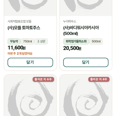
사회적협동조합 모들
누야하우스
(사)모들 토마토주스
(사)바디워시아카시아
(500ml)
무농약
750ml
상온
화학첨가물최소화
500ml
11,600
20,500
상온
원
원
2
이번 주
개 담았어요
담기
담기
들어온 지 6주
들어온 지 6주