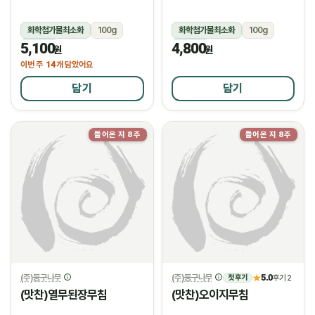
화학첨가물최소화
100g
화학첨가물최소화
100g
5,100
4,800
냉장
냉장
원
원
14
이번 주
개 담았어요
담기
담기
들어온 지 8주
들어온 지 8주
(주)둥구나무
(주)둥구나무
5.0
★
후기 2
첫 후기
(맛찬)열무된장무침
(맛찬)오이지무침