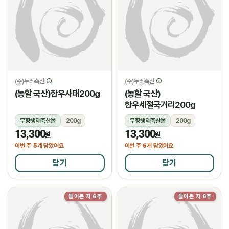
(주)두레축산
(주)두레축산
(농할 국산)한우사태200g
(농할 국산)
한우세절국거리200g
무항생제축산물
200g
무항생제축산물
200g
13,300
13,300
냉장
냉장
원
원
5
6
이번 주
개 담았어요
이번 주
개 담았어요
담기
담기
들어온 지 6주
들어온 지 6주