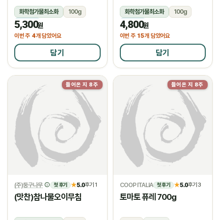
화학첨가물최소화
100g
화학첨가물최소화
100g
5,300
4,800
냉장
냉장
원
원
4
15
이번 주
개 담았어요
이번 주
개 담았어요
담기
담기
들어온 지 8주
들어온 지 8주
물량소진
(주)둥구나무
5.0
COOP ITALIA
5.0
★
후기 1
★
후기 3
첫 후기
첫 후기
(맛찬)참나물오이무침
토마토 퓨레 700g