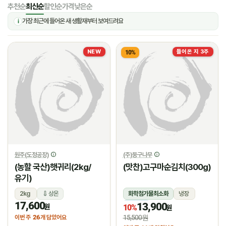
추천순
최신순
할인순
가격낮은순
가장 최근에 들어온 새 생활재부터 보여드려요
i
NEW
들어온 지 3주
10%
원주(도정공장)
(주)둥구나무
(농할 국산)햇귀리(2kg/
(맛찬)고구마순김치(300g)
유기)
2kg
상온
화학첨가물최소화
냉장
17,600
13,900
냉장
원
10%
원
26
15,500원
이번 주
개 담았어요