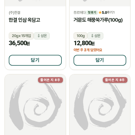
(주)한결
푸르메다
5.0
★
후기 1
첫 후기
한결 인삼 옥담고
거문도 해풍쑥가루(100g)
20g x 15개입
상온
100g
상온
36,500
12,800
원
원
2
이번 주
개 담았어요
담기
담기
들어온 지 8주
들어온 지 8주