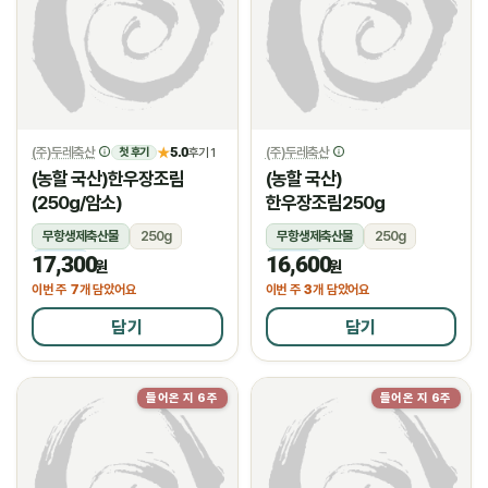
(주)두레축산
5.0
(주)두레축산
★
후기 1
첫 후기
(농할 국산)한우장조림
(농할 국산)
(250g/암소)
한우장조림250g
무항생제축산물
250g
무항생제축산물
250g
17,300
16,600
냉장
냉장
원
원
7
3
이번 주
개 담았어요
이번 주
개 담았어요
담기
담기
들어온 지 6주
들어온 지 6주