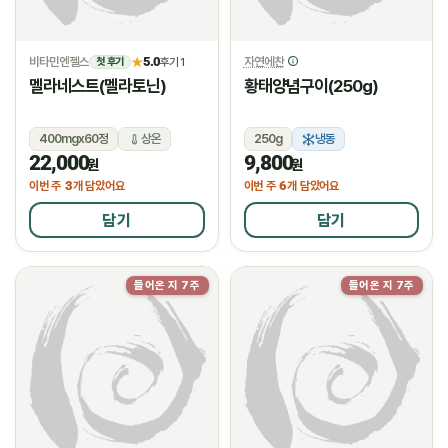
비타민엔젤스
5.0
자연에찬
★
후기 1
첫 후기
멜라네스트(멜라토닌)
황태양념구이(250g)
400mgx60정
상온
250g
냉동
22,000
9,800
원
원
3
6
이번 주
개 담았어요
이번 주
개 담았어요
담기
담기
들어온 지 7주
들어온 지 7주