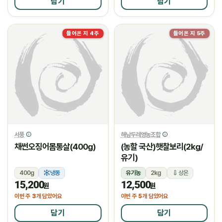
담기
담기
들어온 지 4주
들어온 지 5주
서풍
해남두레영농조합
채썬오징어몸통살(400g)
(농할 국산)햇찰보리(2kg/
유기)
400g
냉동
유기농
2kg
상온
15,200
12,500
원
원
3
5
이번 주
개 담았어요
이번 주
개 담았어요
담기
담기