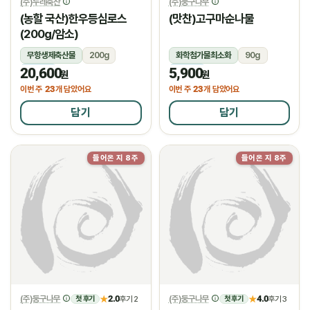
(주)두레축산
(주)둥구나무
(농할 국산)한우등심로스
(맛찬)고구마순나물
(200g/암소)
무항생제축산물
200g
화학첨가물최소화
90g
20,600
5,900
냉장
냉장
원
원
23
23
이번 주
개 담았어요
이번 주
개 담았어요
담기
담기
들어온 지 8주
들어온 지 8주
(주)둥구나무
2.0
(주)둥구나무
4.0
★
후기 2
★
후기 3
첫 후기
첫 후기