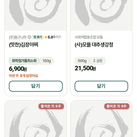
(주)둥구나무
5.0
사회적협동조합 모들
★
후기 1
첫 후기
(맛찬)김장아찌
(사)모들 대추생강청
화학첨가물최소화
150g
500g
상온
21,500
6,900
냉장
원
원
3
이번 주
개 담았어요
담기
담기
들어온 지 6주
들어온 지 6주