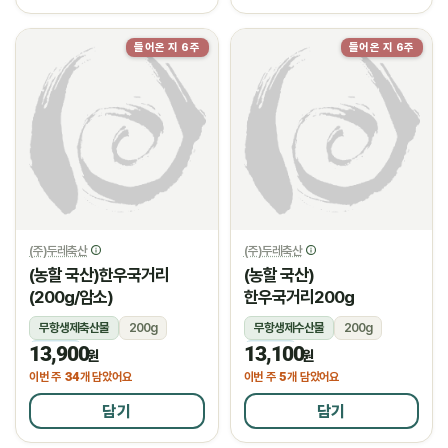
들어온 지 6주
들어온 지 6주
(주)두레축산
(주)두레축산
(농할 국산)한우국거리
(농할 국산)
(200g/암소)
한우국거리200g
무항생제축산물
200g
무항생제수산물
200g
13,900
13,100
냉장
냉장
원
원
34
5
이번 주
개 담았어요
이번 주
개 담았어요
담기
담기