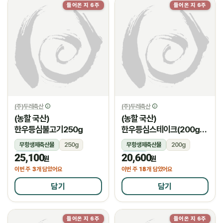
들어온 지 6주
들어온 지 6주
(주)두레축산
(주)두레축산
(농할 국산)
(농할 국산)
한우등심불고기250g
한우등심스테이크(200g/
암소)
무항생제축산물
250g
무항생제축산물
200g
25,100
20,600
냉장
냉장
원
원
3
18
이번 주
개 담았어요
이번 주
개 담았어요
담기
담기
들어온 지 6주
들어온 지 6주