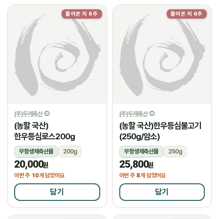
들어온 지 6주
들어온 지 6주
(주)두레축산
(주)두레축산
(농할 국산)
(농할 국산)한우등심불고기
한우등심로스200g
(250g/암소)
무항생제축산물
200g
무항생제축산물
250g
20,000
25,800
냉장
냉장
원
원
10
8
이번 주
개 담았어요
이번 주
개 담았어요
담기
담기