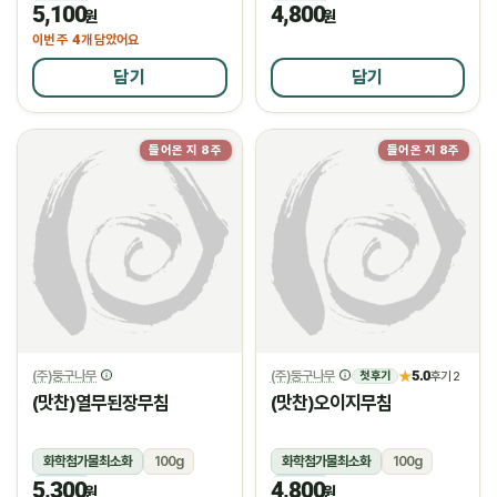
5,100
4,800
냉장
냉장
원
원
4
이번 주
개 담았어요
담기
담기
들어온 지 8주
들어온 지 8주
(주)둥구나무
(주)둥구나무
5.0
★
후기 2
첫 후기
(맛찬)열무된장무침
(맛찬)오이지무침
화학첨가물최소화
100g
화학첨가물최소화
100g
5,300
4,800
냉장
냉장
원
원