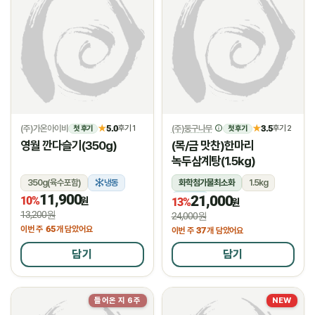
(주)가온아이비
5.0
(주)둥구나무
3.5
★
후기 1
★
후기 2
첫 후기
첫 후기
영월 깐다슬기(350g)
(목/금 맛찬)한마리
녹두삼계탕(1.5kg)
350g(육수포함)
냉동
화학첨가물최소화
1.5kg
11,900
21,000
10%
냉장
원
13%
원
13,200원
24,000원
65
이번 주
개 담았어요
37
이번 주
개 담았어요
담기
담기
들어온 지 6주
NEW