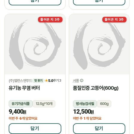
담기
담기
들어온 지 3주
들어온 지 3주
(주)밸런스앤푸드
5.0
서풍
★
후기 3
첫 후기
유기농 무염 버터
품질인증 고등어(600g)
유기가공식품
12.5g*10개
방사능검사필
600g
9,400
12,500
냉장
냉동
원
원
6
1
이번 주
개 담았어요
이번 주
개 담았어요
담기
담기