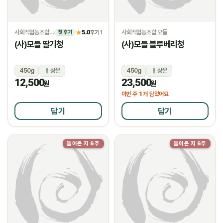
사회적협동조합 모들
5.0
사회적협동조합 모들
★
후기 1
첫 후기
(사)모들 딸기청
(사)모들 블루베리청
450g
상온
450g
상온
12,500
23,500
원
원
1
이번 주
개 담았어요
담기
담기
들어온 지 6주
들어온 지 6주