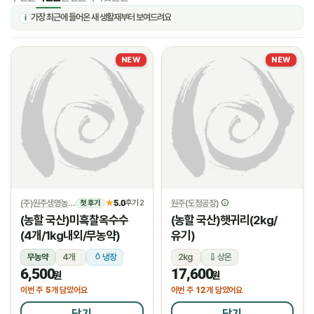
가장 최근에 들어온 새 생활재부터 보여드려요
i
NEW
NEW
(주)원주생명농업
5.0
원주(도정공장)
★
후기 2
첫 후기
(농할 국산)미흑찰옥수수
(농할 국산)햇귀리(2kg/
(4개/1kg내외/무농약)
유기)
무농약
4개
냉장
2kg
상온
6,500
17,600
원
원
5
12
이번 주
개 담았어요
이번 주
개 담았어요
담기
담기