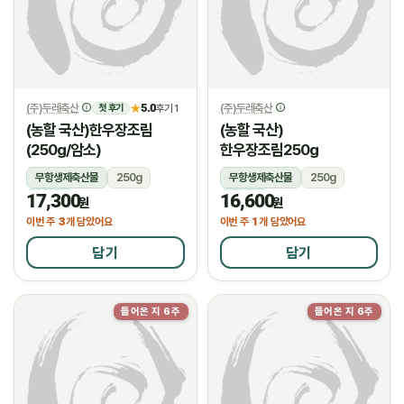
(주)두레축산
5.0
(주)두레축산
★
후기 1
첫 후기
(농할 국산)한우장조림
(농할 국산)
(250g/암소)
한우장조림250g
무항생제축산물
250g
무항생제축산물
250g
17,300
16,600
냉장
냉장
원
원
3
1
이번 주
개 담았어요
이번 주
개 담았어요
담기
담기
들어온 지 6주
들어온 지 6주