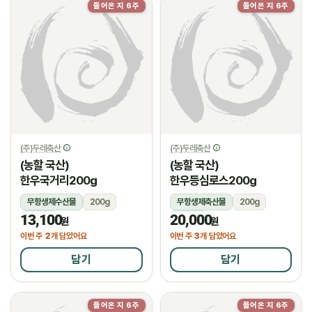
들어온 지 6주
들어온 지 6주
(주)두레축산
(주)두레축산
(농할 국산)
(농할 국산)
한우국거리200g
한우등심로스200g
무항생제수산물
200g
무항생제축산물
200g
13,100
20,000
냉장
냉장
원
원
2
3
이번 주
개 담았어요
이번 주
개 담았어요
담기
담기
들어온 지 6주
들어온 지 6주