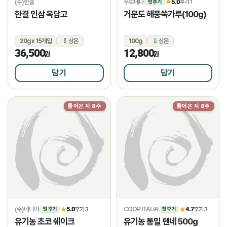
(주)한결
푸르메다
5.0
★
후기 1
첫 후기
한결 인삼 옥담고
거문도 해풍쑥가루(100g)
20g x 15개입
상온
100g
상온
36,500
12,800
원
원
담기
담기
들어온 지 8주
들어온 지 8주
(주)네니아
5.0
COOP ITALIA
4.7
★
후기 3
★
후기 3
첫 후기
첫 후기
유기농 초코 쉐이크
유기농 통밀 펜네 500g