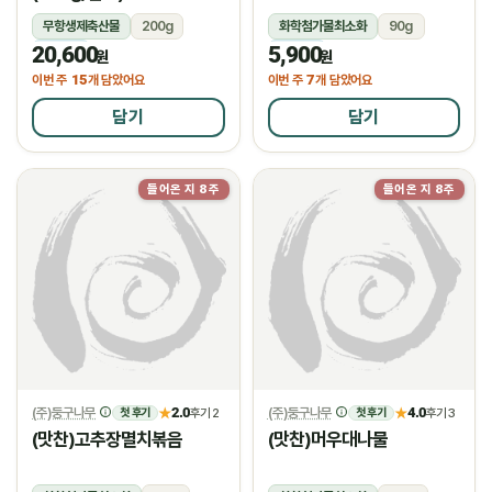
무항생제축산물
200g
화학첨가물최소화
90g
20,600
5,900
냉장
냉장
원
원
15
7
이번 주
개 담았어요
이번 주
개 담았어요
담기
담기
들어온 지 8주
들어온 지 8주
(주)둥구나무
2.0
(주)둥구나무
4.0
★
후기 2
★
후기 3
첫 후기
첫 후기
(맛찬)고추장멸치볶음
(맛찬)머우대나물