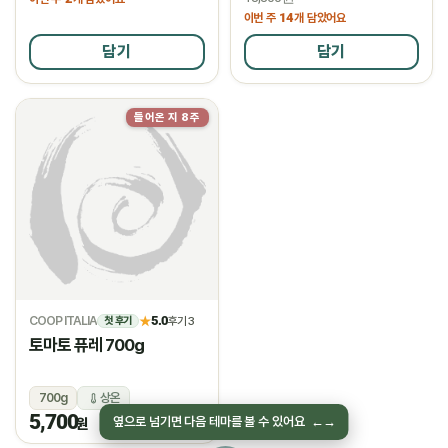
14
이번 주
개 담았어요
담기
담기
들어온 지 8주
물량소진
COOP ITALIA
5.0
★
후기 3
첫 후기
토마토 퓨레 700g
700g
상온
5,700
옆으로 넘기면 다음 테마를 볼 수 있어요
←
→
원