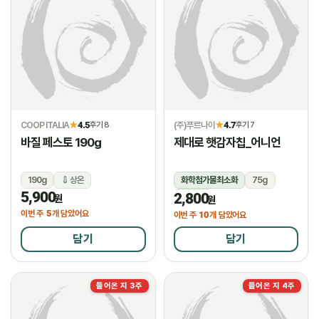
COOP ITALIA
4.5
(주)푸르나이
4.7
★
후기 8
★
후기 7
바질 페스토 190g
제대로 햇감자칩_어니언
190g
상온
화학첨가물최소화
75g
5,900
2,800
상온
원
원
5
이번 주
개 담았어요
10
이번 주
개 담았어요
담기
담기
들어온 지 3주
들어온 지 4주