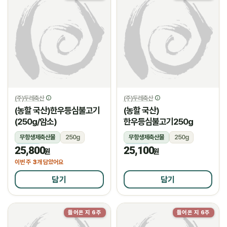
(주)두레축산
(주)두레축산
(농할 국산)한우등심불고기
(농할 국산)
(250g/암소)
한우등심불고기250g
무항생제축산물
250g
무항생제축산물
250g
25,800
25,100
냉장
냉장
원
원
3
이번 주
개 담았어요
담기
담기
들어온 지 6주
들어온 지 6주