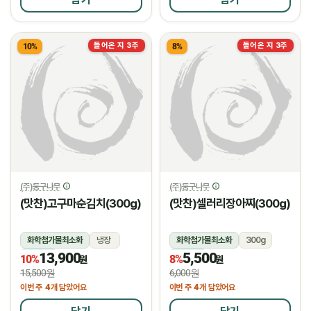
들어온 지 3주
들어온 지 3주
10%
8%
(주)둥구나무
(주)둥구나무
(맛찬)고구마순김치(300g)
(맛찬)셀러리장아찌(300g)
화학첨가물최소화
냉장
화학첨가물최소화
300g
13,900
5,500
냉장
냉장
10%
8%
원
원
15,500원
6,000원
4
4
이번 주
개 담았어요
이번 주
개 담았어요