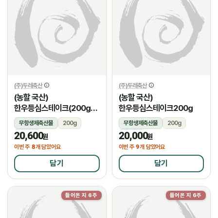
(주)두레축산
(주)두레축산
(농할 국산)
(농할 국산)
한우등심스테이크(200g/
한우등심스테이크200g
암소)
무항생제축산물
200g
무항생제축산물
200g
20,600
20,000
냉장
냉장
원
원
8
9
이번 주
개 담았어요
이번 주
개 담았어요
담기
담기
들어온 지 6주
들어온 지 6주