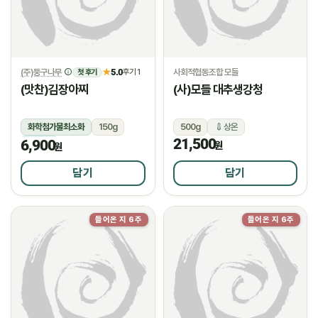
(주)둥구나무
5.0
사회적협동조합 모들
★
후기 1
첫 후기
(맛찬)김장아찌
(사)모들 대추생강청
화학첨가물최소화
150g
500g
상온
21,500
6,900
냉장
원
원
담기
담기
들어온 지 6주
들어온 지 6주