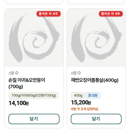
들어온 지 4주
들어온 지 4주
서풍
서풍
손질 아귀&오만둥이
채썬오징어몸통살(400g)
(700g)
700g(아귀600g/오만둥이100g)
400g
냉동
15,200
14,100
냉동
원
원
2
이번 주
개 담았어요
담기
담기