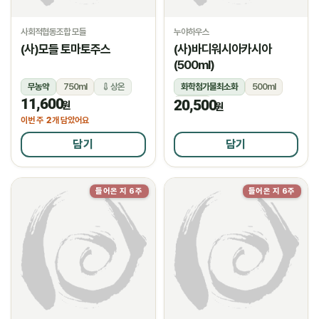
사회적협동조합 모들
누야하우스
(사)모들 토마토주스
(사)바디워시아카시아
(500ml)
무농약
750ml
상온
화학첨가물최소화
500ml
11,600
20,500
상온
원
원
2
이번 주
개 담았어요
담기
담기
들어온 지 6주
들어온 지 6주