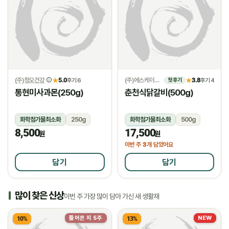
(주)청오건강
5.0
(주)에스케이위드
3.8
★
후기 6
★
후기 4
첫 후기
통현미사과몬(250g)
춘천식닭갈비(500g)
화학첨가물최소화
250g
화학첨가물최소화
500g
8,500
17,500
상온
냉동
원
원
3
이번 주
개 담았어요
담기
담기
많이 찾은 신상
이번 주 가장 많이 담아 가신 새 생활재
들어온 지 5주
NEW
10%
13%