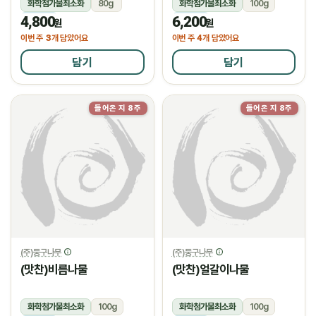
화학첨가물최소화
80g
화학첨가물최소화
100g
4,800
6,200
냉장
냉장
원
원
3
4
이번 주
개 담았어요
이번 주
개 담았어요
담기
담기
들어온 지 8주
들어온 지 8주
(주)둥구나무
(주)둥구나무
(맛찬)비름나물
(맛찬)얼갈이나물
화학첨가물최소화
100g
화학첨가물최소화
100g