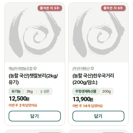
들어온 지 5주
들어온 지 6주
해남두레영농조합
(주)두레축산
(농할 국산)햇찰보리(2kg/
(농할 국산)한우국거리
유기)
(200g/암소)
유기농
2kg
상온
무항생제축산물
200g
12,500
13,900
냉장
원
원
2
이번 주
개 담았어요
14
이번 주
개 담았어요
담기
담기