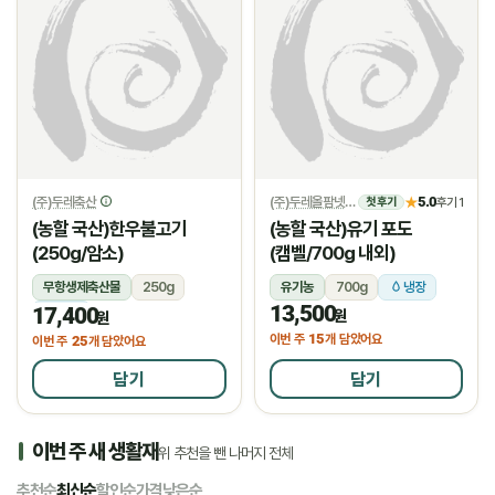
(주)두레축산
(주)두레올팜넷
5.0
★
후기 1
첫 후기
(농할 국산)한우불고기
(농할 국산)유기 포도
(250g/암소)
(캠벨/700g 내외)
무항생제축산물
250g
유기농
700g
냉장
13,500
17,400
냉장
원
원
15
이번 주
개 담았어요
25
이번 주
개 담았어요
담기
담기
이번 주 새 생활재
위 추천을 뺀 나머지 전체
추천순
최신순
할인순
가격낮은순