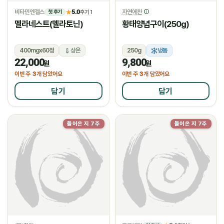
비타민엔젤스
5.0
자연에찬
★
후기 1
첫 후기
멜라네스트(멜라토닌)
황태양념구이(250g)
400mgx60정
상온
250g
냉동
22,000
9,800
원
원
3
3
이번 주
개 담았어요
이번 주
개 담았어요
담기
담기
들어온 지 7주
들어온 지 7주