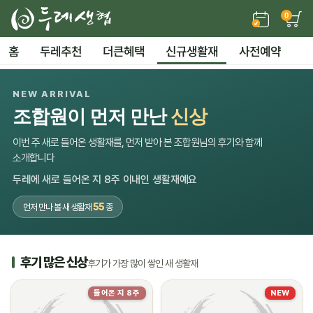
0
홈
두레추천
더큰혜택
신규생활재
사전예약
NEW ARRIVAL
조합원이 먼저 만난
신상
이번 주 새로 들어온 생활재를, 먼저 받아 본 조합원님의 후기와 함께
소개합니다
두레에 새로 들어온 지 8주 이내인 생활재예요
55
먼저 만나 볼 새 생활재
종
후기 많은 신상
후기가 가장 많이 쌓인 새 생활재
들어온 지 8주
NEW