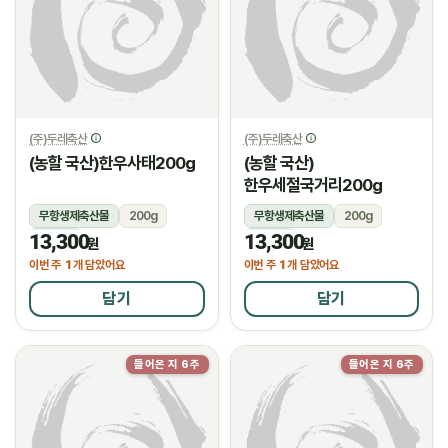
(주)두레축산
(주)두레축산
(농할 국산)한우사태200g
(농할 국산)
한우세절국거리200g
무항생제축산물
200g
무항생제축산물
200g
13,300
13,300
냉장
냉장
원
원
1
1
이번 주
개 담았어요
이번 주
개 담았어요
담기
담기
들어온 지 6주
들어온 지 6주