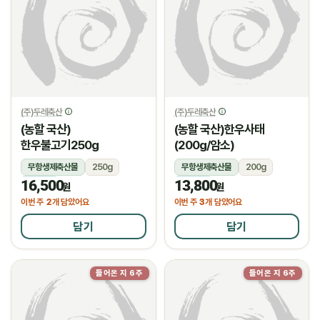
(주)두레축산
(주)두레축산
(농할 국산)
(농할 국산)한우사태
한우불고기250g
(200g/암소)
무항생제축산물
250g
무항생제축산물
200g
16,500
13,800
냉장
냉장
원
원
2
3
이번 주
개 담았어요
이번 주
개 담았어요
담기
담기
들어온 지 6주
들어온 지 6주