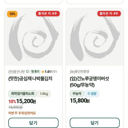
들어온 지 4주
들어온 지 4주
10%
(주)둥구나무
1.0
(농)용인친환경
★
후기 1
첫 후기
(맛찬)공심채 나박물김치
(임)건노루궁뎅이버섯
(50g/무농약)
화학첨가물최소화
1.4kg
무농약
냉장
15,800
15,200
냉장
원
10%
원
16,900원
5
이번 주
개 담았어요
담기
담기