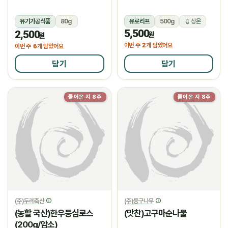
유기가공식품
80g
유로리프
500g
상온
5,500
2,500
냉동
원
원
2
이번 주
개 담았어요
6
이번 주
개 담았어요
담기
담기
들어온 지 8주
들어온 지 8주
(주)두레축산
(주)둥구나무
(농할 국산)한우등심로스
(맛찬)고구마순나물
(200g/암소)