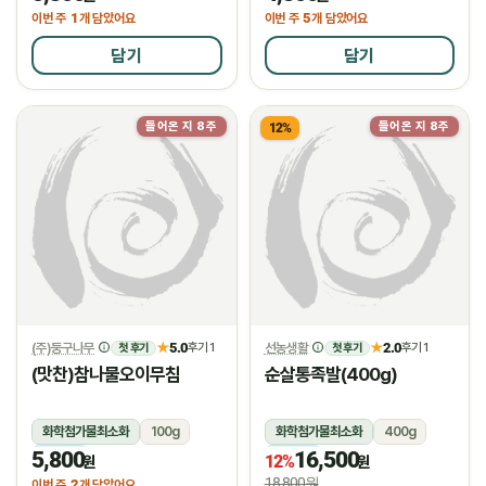
1
5
이번 주
개 담았어요
이번 주
개 담았어요
담기
담기
들어온 지 8주
들어온 지 8주
12%
(주)둥구나무
5.0
선농생활
2.0
★
후기 1
★
후기 1
첫 후기
첫 후기
(맛찬)참나물오이무침
순살통족발(400g)
화학첨가물최소화
100g
화학첨가물최소화
400g
5,800
16,500
냉장
냉장
12%
원
원
18,800원
2
이번 주
개 담았어요