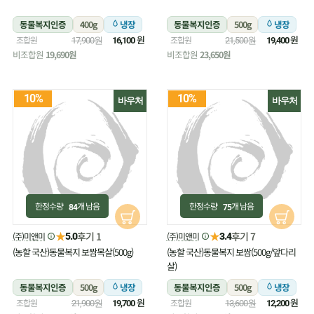
동물복지인증
400g
냉장
동물복지인증
500g
냉장
원
원
조합원
조합원
17,900원
16,100
21,500원
19,400
비조합원
19,690원
비조합원
23,650원
10%
10%
바우처
바우처
한정수량
개 남음
한정수량
개 남음
84
75
★
★
후기 1
후기 7
(주)미앤미
(주)미앤미
5.0
3.4
(농할 국산)동물복지 보쌈목살(500g)
(농할 국산)동물복지 보쌈(500g/앞다리
살)
동물복지인증
500g
냉장
동물복지인증
500g
냉장
원
원
조합원
조합원
21,900원
19,700
13,600원
12,200