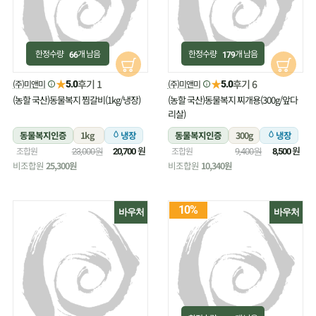
한정수량
개 남음
한정수량
개 남음
66
179
★
★
후기 1
후기 6
(주)미앤미
(주)미앤미
5.0
5.0
(농할 국산)동물복지 찜갈비(1kg/냉장)
(농할 국산)동물복지 찌개용(300g/앞다
리살)
동물복지인증
1kg
냉장
동물복지인증
300g
냉장
원
원
조합원
조합원
23,000원
20,700
9,400원
8,500
비조합원
25,300원
비조합원
10,340원
10%
바우처
바우처