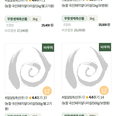
(농할 국산)돼지앞다리살(1kg/보쌈용)
(농할 국산)돼지앞다리살(1kg/불고기용)
무항생제축산물
1kg
무항생제축산물
1kg
냉장
원
조합원
냉장
원
조합원
25,500
25,400
비조합원
28,050원
비조합원
27,940원
바우처
바우처
★
후기 14
★
씨알살림축산(주)
후기 37
4.6
씨알살림축산(주)
4.4
(농할 국산)돼지앞다리살(500g/보쌈용)
(농할 국산)돼지앞다리살(500g/불고기
용)
무항생제축산물
500g