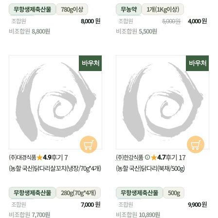
무항생제축산물
780g이상
무농약
1개(1Kg이상)
냉장
원
냉장
원
조합원
조합원
8,000
5,000원
4,000
비조합원
8,800원
비조합원
5,500원
바우처
바우처
★
★
후기 7
후기 17
(주)대경식품
(주)한강식품
4.9
4.7
(농할 국산)닭다리살꼬치(냉장/70g*4개)
(농할 국산)닭다리(북채/500g)
무항생제축산물
280g(70g*4개)
무항생제축산물
500g
냉장
원
냉장
원
조합원
조합원
7,000
9,900
비조합원
7,700원
비조합원
10,890원