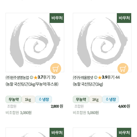
바우처
바우처
★
★
후기 70
후기 44
(주)원주생명농업
(주)두레올팜넷
3.7
3.9
(농할 국산)당근(1kg/무농약/쥬스용)
(농할 국산)당근(1kg)
무농약
1kg
냉장
무농약
1Kg
냉장
원
원
조합원
조합원
2,800
4,600
비조합원
3,080원
비조합원
5,060원
바우처
바우처