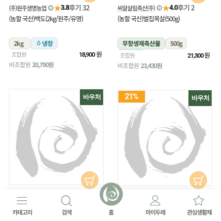
★
★
후기 32
후기 2
(주)원주생명농업
씨알살림축산(주)
3.8
4.0
(농할 국산)백도(2kg/원주/유명)
(농할 국산)벌집목살(500g)
2kg
냉장
무항생제축산물
500g
원
조합원
냉장
원
18,900
조합원
21,300
비조합원
20,790원
비조합원
23,430원
21%
바우처
바우처
★
후기 16
씨알살림축산(주)
★
4.4
후기 27
(주)원주생명농업
4.8
(농할 국산)벌집삼겹살(500g)
(농할 국산)부추(180g/무농약)
카테고리
검색
홈
마이두레
관심생활재