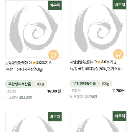
바우처
바우처
★
후기 2
★
씨알살림축산(주)
후기 6
3.0
씨알살림축산(주)
5.0
(농할 국산)돼지등심(500g/돈가스용)
(농할 국산)돼지목살(400g)
무항생제축산물
500g
무항생제축산물
400g
냉장
원
조합원
냉장
원
조합원
11,700
16,500
비조합원
12,870원
비조합원
18,150원
바우처
바우처