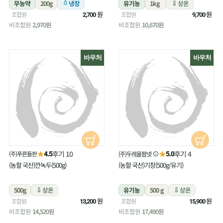
무농약
200g
냉장
유기농
1kg
상온
원
원
조합원
조합원
2,700
9,700
비조합원
2,970원
비조합원
10,670원
바우처
바우처
★
★
후기 10
후기 4
(주)푸른들판
(주)두레올팜넷
4.5
5.0
(농할 국산)깐녹두(500g)
(농할 국산)기장(500g/유기)
500g
상온
유기농
500 g
상온
원
원
조합원
조합원
13,200
15,900
비조합원
14,520원
비조합원
17,490원