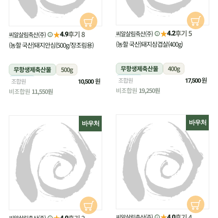
★
후기 5
★
씨알살림축산(주)
후기 8
4.2
씨알살림축산(주)
4.9
(농할 국산)돼지삼겹살(400g)
(농할 국산)돼지안심(500g/장조림용)
무항생제축산물
400g
무항생제축산물
500g
냉장
원
조합원
냉장
원
조합원
17,500
10,500
비조합원
19,250원
비조합원
11,550원
바우처
바우처
★
후기 4
★
씨알살림축산(주)
후기 2
4.0
씨알살림축산(주)
4.0