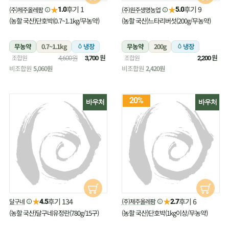
★
★
후기 1
후기 9
(주)제주올레팜
(주)원주생명농업
1.0
5.0
(농할 국산)단호박(0.7~1.1kg/무농약)
(농할 국산)느타리버섯(200g/무농약)
무농약
0.7~1.1kg
냉장
무농약
200g
냉장
원
원
조합원
조합원
4,600원
3,700
2,200
비조합원
5,060원
비조합원
2,420원
20%
바우처
바우처
★
★
후기 134
후기 6
달구네
(주)제주올레팜
4.5
2.7
(농할 국산)달구네유정란(780g/15구)
(농할 국산)단호박(1kg이상/무농약)