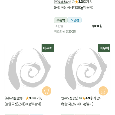
★
후기 8
(주)두레올팜넷
3.3
(농할 국산)공심채(200g/무농약)
무농약
냉장
원
조합원
3,000
비조합원
3,300원
바우처
바우처
★
★
후기 6
후기 24
(주)두레올팜넷
원주(도정공장)
3.8
4.9
(농할 국산)근대(200g/무농약)
(농할 국산)귀리(1kg/유기)