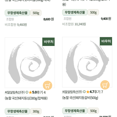
용)
무항생제축산물
500g
무항생제축산물
500g
냉장
원
조합원
냉장
원
조합원
9,400
8,600
비조합원
10,340원
비조합원
9,460원
바우처
바우처
★
후기 7
★
씨알살림축산(주)
후기 4
4.7
씨알살림축산(주)
5.0
(농할 국산)돼지등갈비(500g)
(농할 국산)돼지등심(300g/잡채용)
무항생제축산물
500g
무항생제축산물
300g
냉장
원
조합원