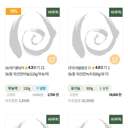
10%
바우처
바우처
★
★
후기 21
후기 1
(농)생기를담아
(주)두레올팜넷
4.3
4.0
(농할 국산)깐마늘(120g/무농약)
(농할 국산)깐녹두(500g/유기)
무농약
120g
냉장
유기농
500g
상온
원
원
조합원
조합원
3,000원
2,700
18,500
비조합원
3,300원
비조합원
20,350원
바우처
바우처