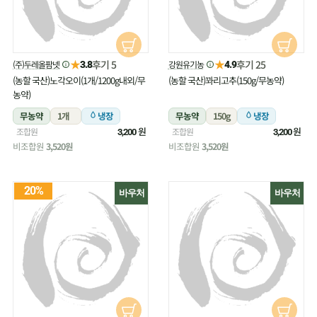
★
★
후기 5
후기 25
(주)두레올팜넷
강원유기농
3.8
4.9
(농할 국산)노각오이(1개/1200g내외/무
(농할 국산)꽈리고추(150g/무농약)
농약)
무농약
1개
냉장
무농약
150g
냉장
원
원
조합원
조합원
3,200
3,200
비조합원
3,520원
비조합원
3,520원
20%
바우처
바우처