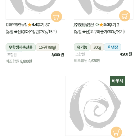
★
★
후기 87
후기 2
강화유정란농장
(주)두레올팜넷
4.4
5.0
(농할 국산)강화유정란(780g/15구)
(농할 국산)고구마줄기(300g/유기)
무항생제축산물
15구(780g)
유기농
300g
냉장
원
조합원
냉장
원
조합원
4,200
8,000
비조합원
4,620원
비조합원
8,800원
바우처