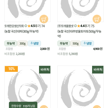
★
★
후기 74
후기 75
두레한강생산자회
(주)두레올팜넷
4.5
4.4
(농할 국산)대파(300g/무농약)
(농할 국산)대추방울토마토(500g/무농
약)
무농약
300g
냉장
무농약
500g
냉장
원
원
조합원
조합원
2,000
4,900
비조합원
2,200원
비조합원
5,390원
10%
바우처
바우처
한정수량
개 남음
113