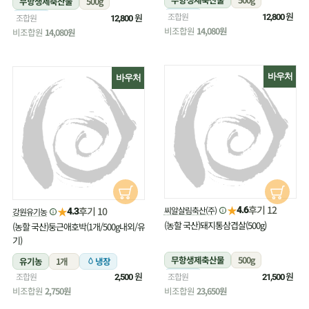
무항생제축산물
500g
냉장
원
조합원
냉장
원
조합원
12,800
12,800
비조합원
14,080원
비조합원
14,080원
바우처
바우처
★
후기 12
★
씨알살림축산(주)
후기 10
4.6
강원유기농
4.3
(농할 국산)돼지통삼겹살(500g)
(농할 국산)둥근애호박(1개/500g내외/유
기)
무항생제축산물
500g
유기농
1개
냉장
원
냉장
원
조합원
조합원
2,500
21,500
비조합원
2,750원
비조합원
23,650원