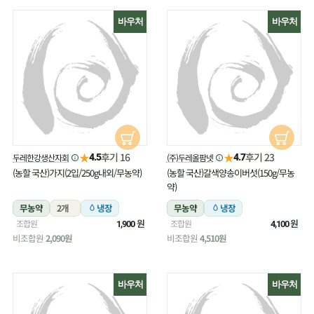
바우처
바우처
★
★
후기 16
후기 23
두레한강생산자회
(주)두레올팜넷
4.5
4.7
(농할 국산)가지(2입/250g내외/무농약)
(농할 국산)갈색양송이버섯(150g/무농
약)
무농약
2개
냉장
무농약
냉장
원
원
조합원
조합원
1,900
4,100
비조합원
2,090원
비조합원
4,510원
바우처
바우처