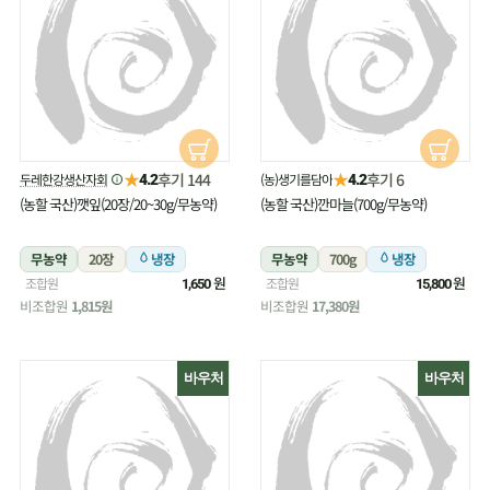
★
★
후기 144
후기 6
두레한강생산자회
(농)생기를담아
4.2
4.2
(농할 국산)깻잎(20장/20~30g/무농약)
(농할 국산)깐마늘(700g/무농약)
무농약
20장
냉장
무농약
700g
냉장
원
원
조합원
조합원
1,650
15,800
비조합원
1,815원
비조합원
17,380원
바우처
바우처