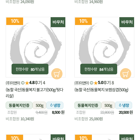
비조합원
24,090원
비조합원
14,960원
10%
10%
바우처
바우처
한정수량
개 남음
한정수량
개 남음
80
84
★
★
후기 4
후기 8
(주)미앤미
(주)미앤미
4.8
5.0
(농할 국산)동물복지 불고기(500g/뒷다
(농할 국산)동물복지 보쌈삼겹(500g)
리살)
동물복지인증
500g
냉장
동물복지인증
500g
냉장
원
원
조합원
조합원
9,400원
8,500
22,800원
20,500
비조합원
10,340원
비조합원
25,080원
10%
10%
바우처
바우처