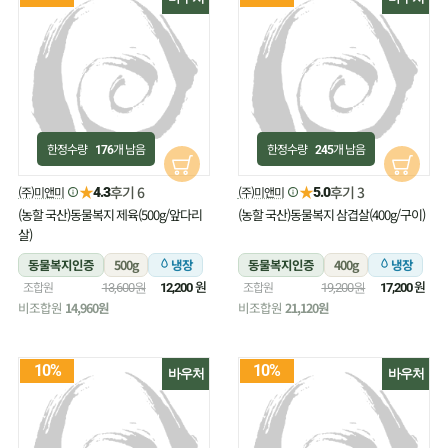
한정수량
개 남음
한정수량
개 남음
176
245
★
★
후기 6
후기 3
(주)미앤미
(주)미앤미
4.3
5.0
(농할 국산)동물복지 제육(500g/앞다리
(농할 국산)동물복지 삼겹살(400g/구이)
살)
동물복지인증
500g
냉장
동물복지인증
400g
냉장
원
원
조합원
조합원
13,600원
12,200
19,200원
17,200
비조합원
14,960원
비조합원
21,120원
10%
10%
바우처
바우처