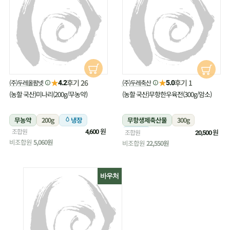
★
★
후기 26
후기 1
(주)두레올팜넷
(주)두레축산
4.2
5.0
(농할 국산)미나리(200g/무농약)
(농할 국산)무항한우육전(300g/암소)
무농약
200g
냉장
무항생제축산물
300g
원
조합원
냉장
원
4,600
조합원
20,500
비조합원
5,060원
비조합원
22,550원
바우처