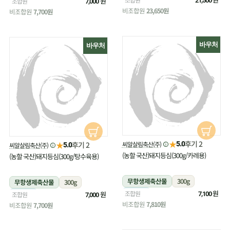
냉장
원
조합원
21,500
7,000
비조합원
23,650원
비조합원
7,700원
바우처
바우처
★
후기 2
★
씨알살림축산(주)
후기 2
5.0
씨알살림축산(주)
5.0
(농할 국산)돼지등심(300g/카레용)
(농할 국산)돼지등심(300g/탕수육용)
무항생제축산물
300g
무항생제축산물
300g
냉장
원
조합원
냉장
원
조합원
7,100
7,000
비조합원
7,810원
비조합원
7,700원