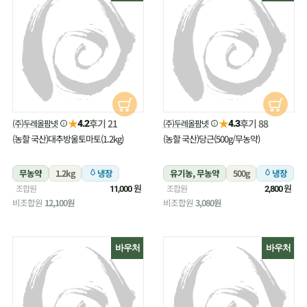
★
★
후기 21
후기 88
(주)두레올팜넷
(주)두레올팜넷
4.2
4.3
(농할 국산)대추방울토마토(1.2kg)
(농할 국산)당근(500g/무농약)
무농약
1.2kg
냉장
유기농, 무농약
500g
냉장
원
원
조합원
조합원
11,000
2,800
비조합원
12,100원
비조합원
3,080원
바우처
바우처