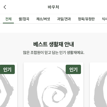
바우처
전체
쌀/잡곡
채소/버섯
과일/견과
정육/유정란
식
베스트 생활재 안내
많은 조합원이 믿고 담는 인기 생활재예요.
인기
인기