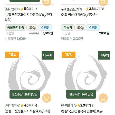
★
★
후기 3
후기 38
(주)미앤미
두레한강생산자회
5.0
3.8
(농할 국산)동물복지 다짐육(300g/뒷다
(농할 국산)대파(500g/무농약)
리살)
동물복지인증
300g
냉장
무농약
500g
냉장
원
원
조합원
조합원
6,000원
5,400
2,800
비조합원
6,600원
비조합원
3,080원
10%
10%
바우처
바우처
한정수량
개 남음
한정수량
개 남음
261
96
★
★
후기 4
후기 3
(주)미앤미
(주)미앤미
4.0
2.3
(농할 국산)동물복지 목살(400g/구이)
(농할 국산)동물복지 등갈비(500g)