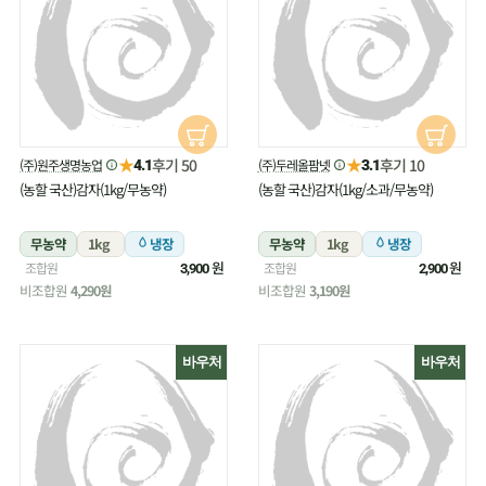
★
★
후기 50
후기 10
(주)원주생명농업
(주)두레올팜넷
4.1
3.1
(농할 국산)감자(1kg/무농약)
(농할 국산)감자(1kg/소과/무농약)
무농약
1kg
냉장
무농약
1kg
냉장
원
원
조합원
조합원
3,900
2,900
비조합원
4,290원
비조합원
3,190원
바우처
바우처