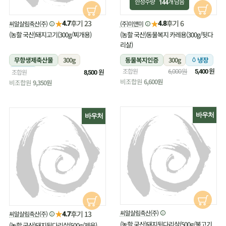
한정수량
개 남음
144
★
★
후기 23
후기 6
씨알살림축산(주)
(주)미앤미
4.7
4.8
(농할 국산)돼지고기(300g/찌개용)
(농할 국산)동물복지 카레용(300g/뒷다
리살)
무항생제축산물
300g
동물복지인증
300g
냉장
원
조합원
냉장
원
조합원
6,000원
5,400
8,500
비조합원
6,600원
비조합원
9,350원
바우처
바우처
★
씨알살림축산(주)
후기 13
씨알살림축산(주)
4.7
(농할 국산)돼지뒷다리살(500g/불고기
(농할 국산)돼지뒷다리살(500g/제육)