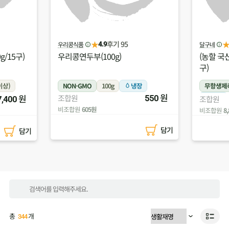
★
후기 134
달구네
(주)두레
4.5
(농할 국산)달구네유정란(780g/15
(농할 
구)
무농약
냉장
무항생제축산물
780g이상
무농약
원
원
조합원
550
냉장
조합원
8,000
비조합
비조합원
8,800원
담기
담기
총
개
344