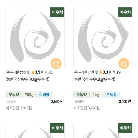
바우처
바우처
★
★
후기 31
후기 19
(주)두레올팜넷
(주)두레올팜넷
3.5
3.3
(농할 국산)무우(700g/무농약)
(농할 국산)무우(1kg/무농약)
무농약
700g
냉장
무농약
1kg
냉장
원
원
조합원
조합원
2,650
3,400
비조합원
2,915원
비조합원
3,740원
바우처
바우처