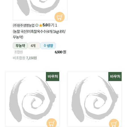
★
후기 1
(주)원주생명농업
5.0
(농할 국산)미흑찰옥수수(4개/1kg내외/
무농약)
무농약
4개
냉장
원
조합원
6,500
비조합원
7,150원
바우처
바우처