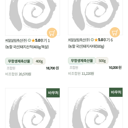
★
후기 6
★
씨알살림축산(주)
후기 1
5.0
씨알살림축산(주)
5.0
(농할 국산)돼지사태(500g)
(농할 국산)돼지산적(400g/목살)
무항생제축산물
500g
무항생제축산물
400g
냉장
원
조합원
냉장
원
조합원
10,200
18,700
비조합원
11,220원
비조합원
20,570원
바우처
바우처