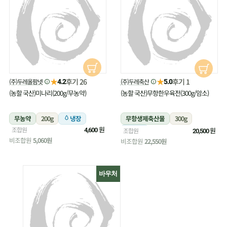
★
★
후기 26
후기 1
(주)두레올팜넷
(주)두레축산
4.2
5.0
(농할 국산)미나리(200g/무농약)
(농할 국산)무항한우육전(300g/암소)
무농약
200g
냉장
무항생제축산물
300g
원
조합원
냉장
원
4,600
조합원
20,500
비조합원
5,060원
비조합원
22,550원
바우처