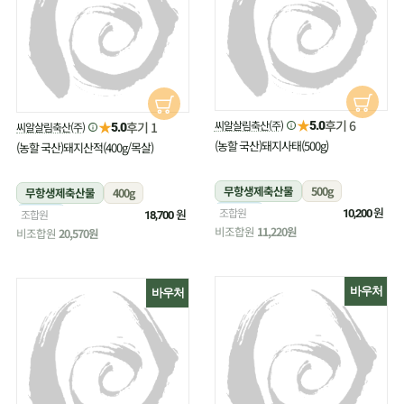
★
후기 6
★
씨알살림축산(주)
후기 1
5.0
씨알살림축산(주)
5.0
(농할 국산)돼지사태(500g)
(농할 국산)돼지산적(400g/목살)
무항생제축산물
500g
무항생제축산물
400g
냉장
원
조합원
냉장
원
조합원
10,200
18,700
비조합원
11,220원
비조합원
20,570원
바우처
바우처