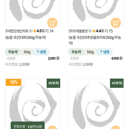
★
★
후기 74
후기 75
두레한강생산자회
(주)두레올팜넷
4.5
4.4
(농할 국산)대파(300g/무농약)
(농할 국산)대추방울토마토(500g/무농
약)
무농약
300g
냉장
무농약
500g
냉장
원
원
조합원
조합원
2,000
4,900
비조합원
2,200원
비조합원
5,390원
10%
바우처
바우처
한정수량
개 남음
112