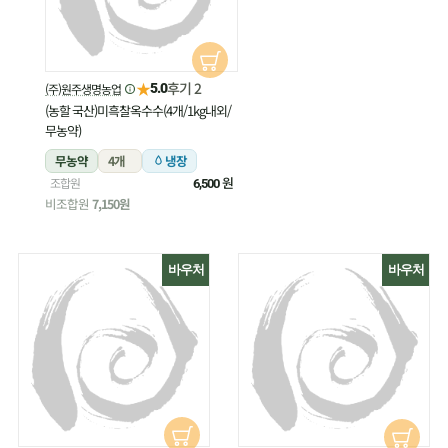
★
후기 2
(주)원주생명농업
5.0
(농할 국산)미흑찰옥수수(4개/1kg내외/
무농약)
무농약
4개
냉장
원
조합원
6,500
비조합원
7,150원
바우처
바우처