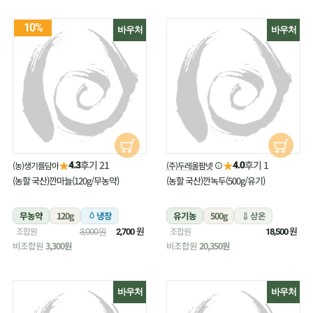
10%
바우처
바우처
★
★
후기 21
후기 1
(농)생기를담아
(주)두레올팜넷
4.3
4.0
(농할 국산)깐마늘(120g/무농약)
(농할 국산)깐녹두(500g/유기)
무농약
120g
냉장
유기농
500g
상온
원
원
조합원
조합원
3,000원
2,700
18,500
비조합원
3,300원
비조합원
20,350원
바우처
바우처