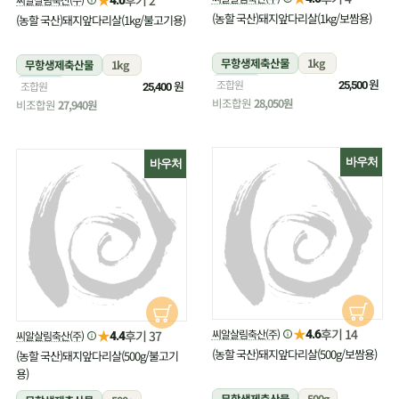
(농할 국산)돼지앞다리살(1kg/보쌈용)
(농할 국산)돼지앞다리살(1kg/불고기용)
무항생제축산물
1kg
무항생제축산물
1kg
냉장
원
조합원
냉장
원
조합원
25,500
25,400
비조합원
28,050원
비조합원
27,940원
바우처
바우처
★
후기 14
★
씨알살림축산(주)
후기 37
4.6
씨알살림축산(주)
4.4
(농할 국산)돼지앞다리살(500g/보쌈용)
(농할 국산)돼지앞다리살(500g/불고기
용)
무항생제축산물
500g