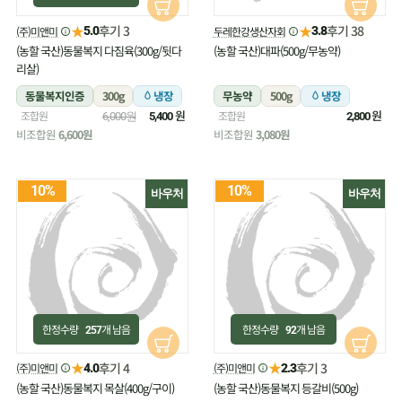
★
★
후기 3
후기 38
(주)미앤미
두레한강생산자회
5.0
3.8
(농할 국산)동물복지 다짐육(300g/뒷다
(농할 국산)대파(500g/무농약)
리살)
동물복지인증
300g
냉장
무농약
500g
냉장
원
원
조합원
조합원
6,000원
5,400
2,800
비조합원
6,600원
비조합원
3,080원
10%
10%
바우처
바우처
한정수량
개 남음
한정수량
개 남음
257
92
★
★
후기 4
후기 3
(주)미앤미
(주)미앤미
4.0
2.3
(농할 국산)동물복지 목살(400g/구이)
(농할 국산)동물복지 등갈비(500g)