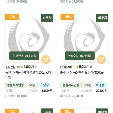
비조합원
24,090원
비조합원
14,960원
10%
10%
바우처
바우처
한정수량
개 남음
한정수량
개 남음
79
82
★
★
후기 4
후기 8
(주)미앤미
(주)미앤미
4.8
5.0
(농할 국산)동물복지 불고기(500g/뒷다
(농할 국산)동물복지 보쌈삼겹(500g)
리살)
동물복지인증
500g
냉장
동물복지인증
500g
냉장
원
원
조합원
조합원
9,400원
8,500
22,800원
20,500
비조합원
10,340원
비조합원
25,080원
10%
10%
바우처
바우처