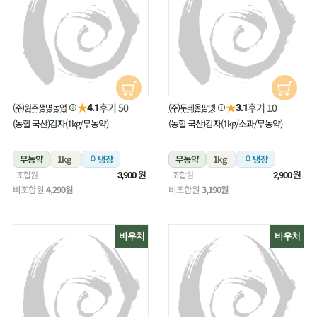
★
★
후기 50
후기 10
(주)원주생명농업
(주)두레올팜넷
4.1
3.1
(농할 국산)감자(1kg/무농약)
(농할 국산)감자(1kg/소과/무농약)
무농약
1kg
냉장
무농약
1kg
냉장
원
원
조합원
조합원
3,900
2,900
비조합원
4,290원
비조합원
3,190원
바우처
바우처