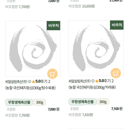
냉장
원
조합원
21,500
7,000
비조합원
23,650원
비조합원
7,700원
바우처
바우처
★
후기 2
★
씨알살림축산(주)
후기 2
5.0
씨알살림축산(주)
5.0
(농할 국산)돼지등심(300g/카레용)
(농할 국산)돼지등심(300g/탕수육용)
무항생제축산물
300g
무항생제축산물
300g
냉장
원
조합원
냉장
원
조합원
7,100
7,000
비조합원
7,810원
비조합원
7,700원