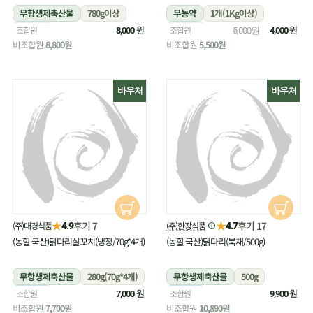
무항생제축산물
780g이상
무농약
1개(1Kg이상)
냉장
원
냉장
원
조합원
조합원
8,000
5,000원
4,000
비조합원
8,800원
비조합원
5,500원
바우처
바우처
★
★
후기 7
후기 17
(주)대경식품
(주)한강식품
4.9
4.7
(농할 국산)닭다리살꼬치(냉장/70g*4개)
(농할 국산)닭다리(북채/500g)
무항생제축산물
280g(70g*4개)
무항생제축산물
500g
냉장
원
냉장
원
조합원
조합원
7,000
9,900
비조합원
7,700원
비조합원
10,890원