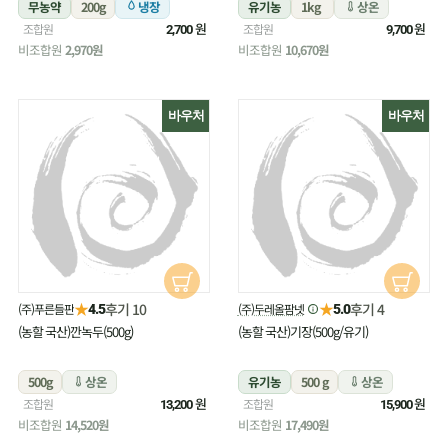
무농약
200g
냉장
유기농
1kg
상온
원
원
조합원
조합원
2,700
9,700
비조합원
2,970원
비조합원
10,670원
바우처
바우처
★
★
후기 10
후기 4
(주)푸른들판
(주)두레올팜넷
4.5
5.0
(농할 국산)깐녹두(500g)
(농할 국산)기장(500g/유기)
500g
상온
유기농
500 g
상온
원
원
조합원
조합원
13,200
15,900
비조합원
14,520원
비조합원
17,490원