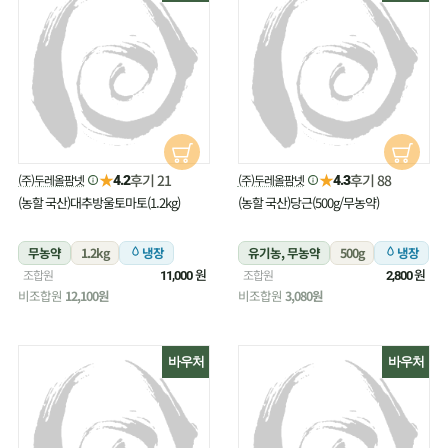
★
★
후기 21
후기 88
(주)두레올팜넷
(주)두레올팜넷
4.2
4.3
(농할 국산)대추방울토마토(1.2kg)
(농할 국산)당근(500g/무농약)
무농약
1.2kg
냉장
유기농, 무농약
500g
냉장
원
원
조합원
조합원
11,000
2,800
비조합원
12,100원
비조합원
3,080원
바우처
바우처