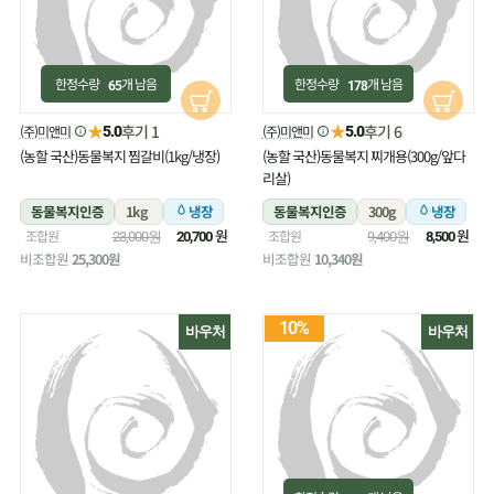
한정수량
개 남음
한정수량
개 남음
65
178
★
★
후기 1
후기 6
(주)미앤미
(주)미앤미
5.0
5.0
(농할 국산)동물복지 찜갈비(1kg/냉장)
(농할 국산)동물복지 찌개용(300g/앞다
리살)
동물복지인증
1kg
냉장
동물복지인증
300g
냉장
원
원
조합원
조합원
23,000원
20,700
9,400원
8,500
비조합원
25,300원
비조합원
10,340원
10%
바우처
바우처