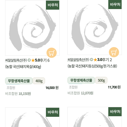
바우처
바우처
★
후기 2
★
씨알살림축산(주)
후기 6
3.0
씨알살림축산(주)
5.0
(농할 국산)돼지등심(500g/돈가스용)
(농할 국산)돼지목살(400g)
무항생제축산물
500g
무항생제축산물
400g
냉장
원
조합원
냉장
원
조합원
11,700
16,500
비조합원
12,870원
비조합원
18,150원
바우처
바우처