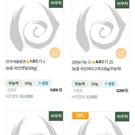
바우처
바우처
★
후기 1
(주)두레올팜넷
★
1.0
후기 25
강원유기농
4.9
(농할 국산)깻잎(300g)
(농할 국산)꽈리고추(150g/무농약)
무농약
300g
냉장
무농약
150g
냉장
원
조합원
원
9,300
조합원
3,200
비조합원
10,230원
비조합원
3,520원
20%
바우처
바우처