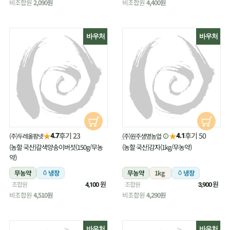
비조합원
2,090원
비조합원
4,400원
바우처
바우처
★
★
후기 23
후기 50
(주)두레올팜넷
(주)원주생명농업
4.7
4.1
(농할 국산)갈색양송이버섯(150g/무농
(농할 국산)감자(1kg/무농약)
약)
무농약
냉장
무농약
1kg
냉장
원
원
조합원
조합원
4,100
3,900
비조합원
4,510원
비조합원
4,290원
바우처
바우처