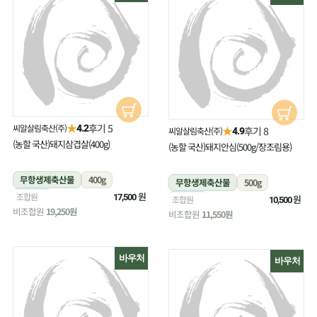
★
후기 5
씨알살림축산(주)
4.2
★
후기 8
씨알살림축산(주)
4.9
(농할 국산)돼지삼겹살(400g)
(농할 국산)돼지안심(500g/장조림용)
무항생제축산물
400g
무항생제축산물
500g
냉장
원
조합원
17,500
냉장
원
조합원
10,500
비조합원
19,250원
비조합원
11,550원
바우처
바우처