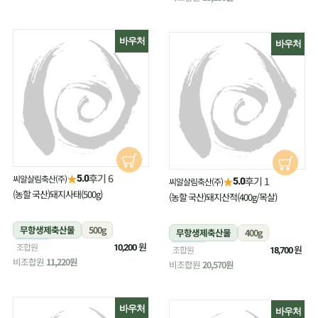
바우처
바우처
★
후기 6
씨알살림축산(주)
5.0
★
후기 1
씨알살림축산(주)
5.0
(농할 국산)돼지사태(500g)
(농할 국산)돼지산적(400g/목살)
무항생제축산물
500g
무항생제축산물
400g
냉장
원
조합원
10,200
냉장
원
조합원
18,700
비조합원
11,220원
비조합원
20,570원
바우처
바우처