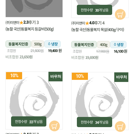
한정수량
개 남음
30
★
후기 3
(주)미앤미
★
2.3
후기 4
(주)미앤미
4.0
(농할 국산)동물복지 등갈비(500g)
(농할 국산)동물복지 목살(400g/구이)
동물복지인증
500g
냉장
동물복지인증
400g
냉장
원
조합원
원
21,500원
19,400
조합원
17,900원
16,100
비조합원
23,650원
비조합원
19,690원
10%
10%
바우처
바우처
한정수량
개 남음
한정수량
개 남음
22
34