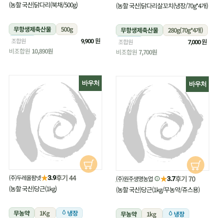
(농할 국산)닭다리(북채/500g)
(농할 국산)닭다리살꼬치(냉장/70g*4개)
무항생제축산물
500g
무항생제축산물
280g(70g*4개)
냉장
원
조합원
냉장
원
9,900
조합원
7,000
비조합원
10,890원
비조합원
7,700원
바우처
바우처
★
후기 44
(주)두레올팜넷
★
3.9
후기 70
(주)원주생명농업
3.7
(농할 국산)당근(1kg)
(농할 국산)당근(1kg/무농약/쥬스용)
무농약
1Kg
냉장
무농약
1kg
냉장