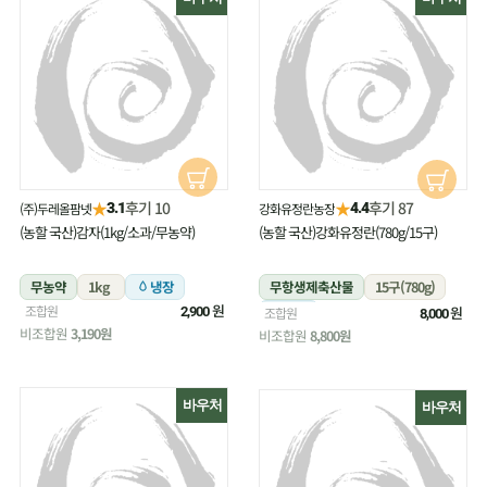
★
★
후기 10
후기 87
(주)두레올팜넷
강화유정란농장
3.1
4.4
(농할 국산)감자(1kg/소과/무농약)
(농할 국산)강화유정란(780g/15구)
무농약
1kg
냉장
무항생제축산물
15구(780g)
원
조합원
냉장
원
2,900
조합원
8,000
비조합원
3,190원
비조합원
8,800원
바우처
바우처