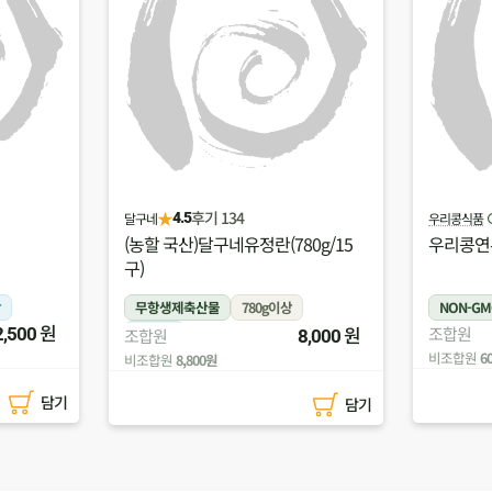
★
후기 95
우리콩식품
(주)두레올팜
4.9
0g/15
우리콩연두부(100g)
(농할 국
무농약)
NON-GMO
100g
냉장
무농약
원
원
조합원
조합원
550
8,000
비조합원
605원
비조합원
5
담기
담기