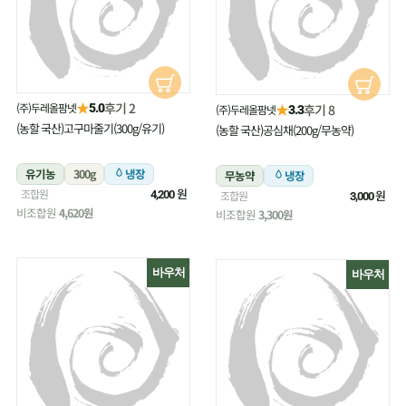
★
후기 2
(주)두레올팜넷
★
5.0
후기 8
(주)두레올팜넷
3.3
(농할 국산)고구마줄기(300g/유기)
(농할 국산)공심채(200g/무농약)
유기농
300g
냉장
무농약
냉장
원
조합원
원
4,200
조합원
3,000
비조합원
4,620원
비조합원
3,300원
바우처
바우처