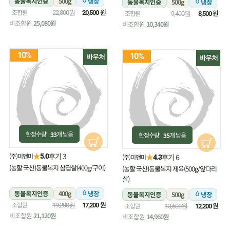
동물복지인증
500g
냉장
동물복지인증
500g
냉장
원
조합원
원
22,800원
20,500
조합원
9,400원
8,500
비조합원
25,080원
비조합원
10,340원
10%
10%
바우처
바우처
한정수량
개 남음
한정수량
개 남음
33
35
★
후기 3
(주)미앤미
★
5.0
후기 6
(주)미앤미
4.3
(농할 국산)동물복지 삼겹살(400g/구이)
(농할 국산)동물복지 제육(500g/앞다리
살)
동물복지인증
400g
냉장
동물복지인증
500g
냉장
원
조합원
원
19,200원
17,200
조합원
13,600원
12,200
비조합원
21,120원
비조합원
14,960원