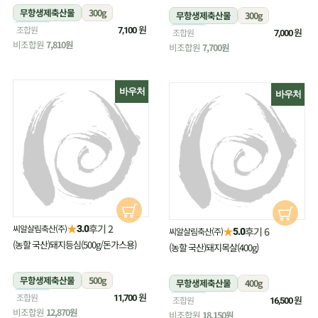
무항생제축산물
300g
무항생제축산물
300g
냉장
원
조합원
7,100
냉장
원
조합원
7,000
비조합원
7,810원
비조합원
7,700원
바우처
바우처
★
후기 2
씨알살림축산(주)
3.0
★
후기 6
씨알살림축산(주)
5.0
(농할 국산)돼지등심(500g/돈가스용)
(농할 국산)돼지목살(400g)
무항생제축산물
500g
무항생제축산물
400g
냉장
원
조합원
11,700
냉장
원
조합원
16,500
비조합원
12,870원
비조합원
18,150원