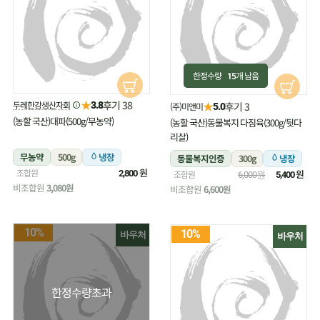
한정수량
개 남음
15
★
후기 38
두레한강생산자회
★
3.8
후기 3
(주)미앤미
5.0
(농할 국산)대파(500g/무농약)
(농할 국산)동물복지 다짐육(300g/뒷다
리살)
무농약
500g
냉장
동물복지인증
300g
냉장
원
조합원
원
2,800
조합원
6,000원
5,400
비조합원
3,080원
비조합원
6,600원
10%
10%
바우처
바우처
한정수량초과