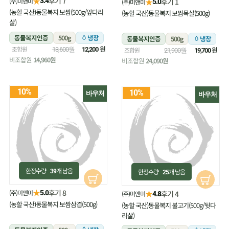
★
후기 7
(주)미앤미
★
3.4
후기 1
(주)미앤미
5.0
(농할 국산)동물복지 보쌈(500g/앞다리
(농할 국산)동물복지 보쌈목살(500g)
살)
동물복지인증
500g
냉장
동물복지인증
500g
냉장
원
조합원
원
13,600원
12,200
조합원
21,900원
19,700
비조합원
14,960원
비조합원
24,090원
10%
10%
바우처
바우처
한정수량
개 남음
한정수량
개 남음
39
25
★
후기 8
(주)미앤미
★
5.0
후기 4
(주)미앤미
4.8
(농할 국산)동물복지 보쌈삼겹(500g)
(농할 국산)동물복지 불고기(500g/뒷다
리살)