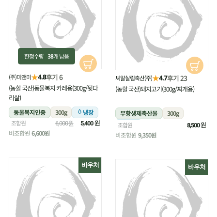
한정수량
개 남음
38
★
후기 6
(주)미앤미
★
4.8
후기 23
씨알살림축산(주)
4.7
(농할 국산)동물복지 카레용(300g/뒷다
(농할 국산)돼지고기(300g/찌개용)
리살)
동물복지인증
300g
냉장
무항생제축산물
300g
원
조합원
6,000원
5,400
냉장
원
조합원
8,500
비조합원
6,600원
비조합원
9,350원
바우처
바우처