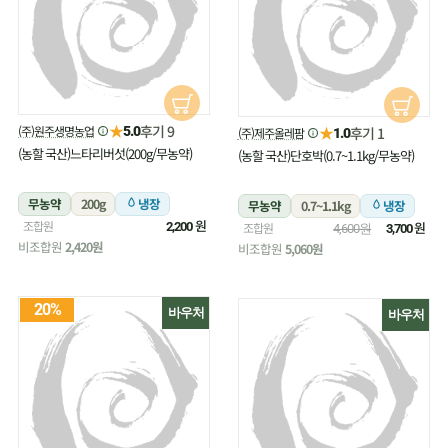
★
후기 9
(주)원주생명농업
★
5.0
후기 1
(주)제주올레팜
1.0
(농할 국산)느타리버섯(200g/무농약)
(농할 국산)단호박(0.7~1.1kg/무농약)
무농약
200g
냉장
무농약
0.7~1.1kg
냉장
원
조합원
원
2,200
조합원
4,600원
3,700
비조합원
2,420원
비조합원
5,060원
20%
바우처
바우처