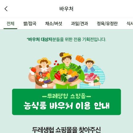
바우처
전체
쌀/잡곡
채소/버섯
과일/견과
정육/유정란
식