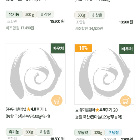
유기농
500 g
상온
500g
상온
원
조합원
원
15,900
조합원
13,200
비조합원
17,490원
비조합원
14,520원
10%
바우처
바우처
★
후기 1
(주)두레올팜넷
★
4.0
후기 20
(농)생기를담아
4.5
(농할 국산)깐녹두(500g/유기)
(농할 국산)깐마늘(120g/무농약)
유기농
500g
상온
무농약
120g
냉장
원
조합원
원
18,500
조합원
3,000원
2,700