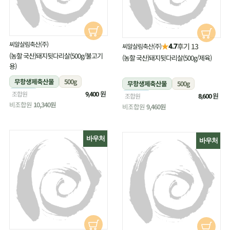
씨알살림축산(주)
★
후기 13
씨알살림축산(주)
4.7
(농할 국산)돼지뒷다리살(500g/불고기
(농할 국산)돼지뒷다리살(500g/제육)
용)
무항생제축산물
500g
무항생제축산물
500g
냉장
원
조합원
9,400
냉장
원
조합원
8,600
비조합원
10,340원
비조합원
9,460원
바우처
바우처