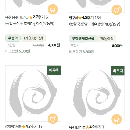
★
후기 6
(주)제주올레팜
★
2.7
후기 134
달구네
4.5
(농할 국산)단호박(1kg이상/무농약)
(농할 국산)달구네유정란(780g/15구)
무농약
1개(1Kg이상)
무항생제축산물
780g이상
냉장
원
조합원
냉장
원
5,000원
4,000
조합원
8,000
비조합원
5,500원
비조합원
8,800원
바우처
바우처
★
후기 17
(주)한강식품
★
4.7
후기 7
(주)대경식품
4.9