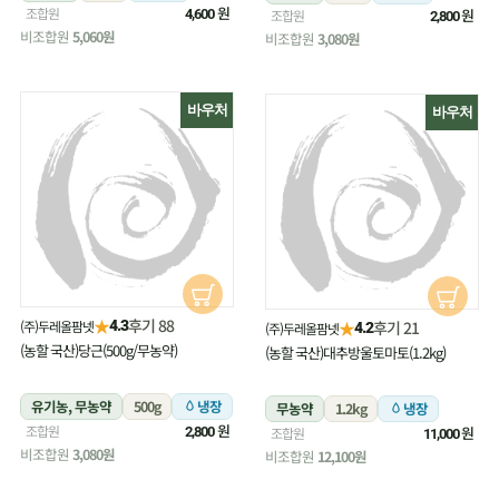
원
조합원
원
4,600
조합원
2,800
비조합원
5,060원
비조합원
3,080원
바우처
바우처
★
후기 88
(주)두레올팜넷
★
4.3
후기 21
(주)두레올팜넷
4.2
(농할 국산)당근(500g/무농약)
(농할 국산)대추방울토마토(1.2kg)
유기농, 무농약
500g
냉장
무농약
1.2kg
냉장
원
조합원
원
2,800
조합원
11,000
비조합원
3,080원
비조합원
12,100원