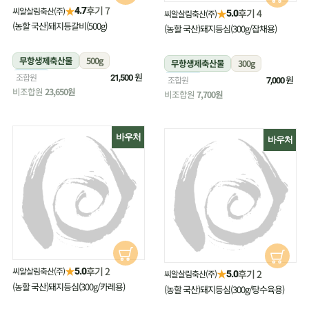
★
후기 7
씨알살림축산(주)
4.7
★
후기 4
씨알살림축산(주)
5.0
(농할 국산)돼지등갈비(500g)
(농할 국산)돼지등심(300g/잡채용)
무항생제축산물
500g
무항생제축산물
300g
냉장
원
조합원
21,500
냉장
원
조합원
7,000
비조합원
23,650원
비조합원
7,700원
바우처
바우처
★
후기 2
씨알살림축산(주)
5.0
★
후기 2
씨알살림축산(주)
5.0
(농할 국산)돼지등심(300g/카레용)
(농할 국산)돼지등심(300g/탕수육용)