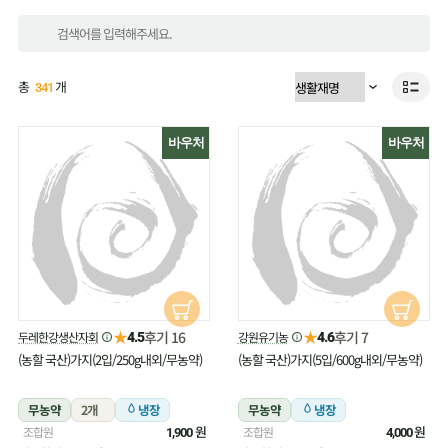
총
개
341
바우처
바우처
★
★
후기 16
후기 7
두레한강생산자회
강원유기농
4.5
4.6
(농할 국산)가지(2입/250g내외/무농약)
(농할 국산)가지(5입/600g내외/무농약)
무농약
2개
냉장
무농약
냉장
원
원
조합원
조합원
1,900
4,000