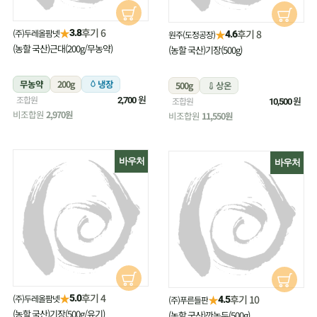
★
후기 6
(주)두레올팜넷
★
3.8
후기 8
원주(도정공장)
4.6
(농할 국산)근대(200g/무농약)
(농할 국산)기장(500g)
무농약
200g
냉장
500g
상온
원
조합원
원
2,700
조합원
10,500
비조합원
2,970원
비조합원
11,550원
바우처
바우처
★
후기 4
(주)두레올팜넷
★
5.0
후기 10
(주)푸른들판
4.5
(농할 국산)기장(500g/유기)
(농할 국산)깐녹두(500g)