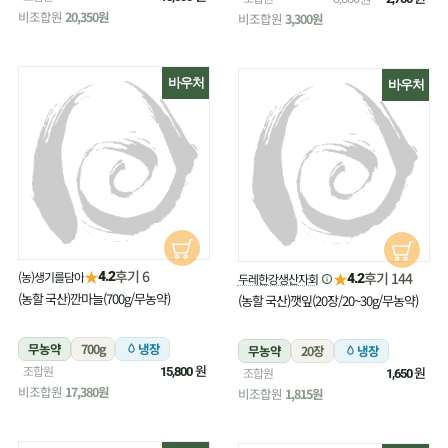
비조합원
20,350원
비조합원
3,300원
바우처
바우처
★
후기 6
(농)생기를담아
★
4.2
후기 144
두레한강생산자회
4.2
(농할 국산)깐마늘(700g/무농약)
(농할 국산)깻잎(20장/20~30g/무농약)
무농약
700g
냉장
무농약
20장
냉장
원
조합원
원
15,800
조합원
1,650
비조합원
17,380원
비조합원
1,815원