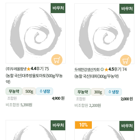
바우처
바우처
★
후기 75
(주)두레올팜넷
★
4.4
후기 74
두레한강생산자회
4.5
(농할 국산)대추방울토마토(500g/무농
(농할 국산)대파(300g/무농약)
약)
무농약
500g
냉장
무농약
300g
냉장
원
조합원
원
4,900
조합원
2,000
비조합원
5,390원
비조합원
2,200원
10%
바우처
바우처