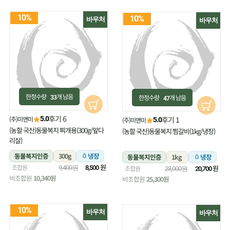
10%
10%
바우처
바우처
한정수량
개 남음
한정수량
개 남음
33
47
★
후기 6
(주)미앤미
★
5.0
후기 1
(주)미앤미
5.0
(농할 국산)동물복지 찌개용(300g/앞다
(농할 국산)동물복지 찜갈비(1kg/냉장)
리살)
동물복지인증
300g
냉장
동물복지인증
1kg
냉장
원
조합원
원
9,400원
8,500
조합원
23,000원
20,700
비조합원
10,340원
비조합원
25,300원
10%
바우처
바우처