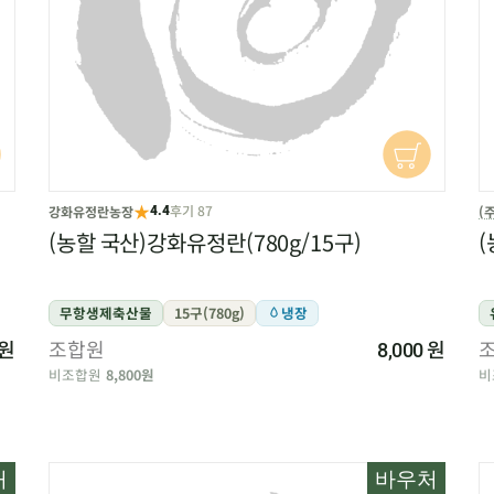
★
후기 87
강화유정란농장
(
4.4
(농할 국산)강화유정란(780g/15구)
(
무항생제축산물
15구(780g)
냉장
원
조합원
원
8,000
비조합원
8,800원
비
처
바우처