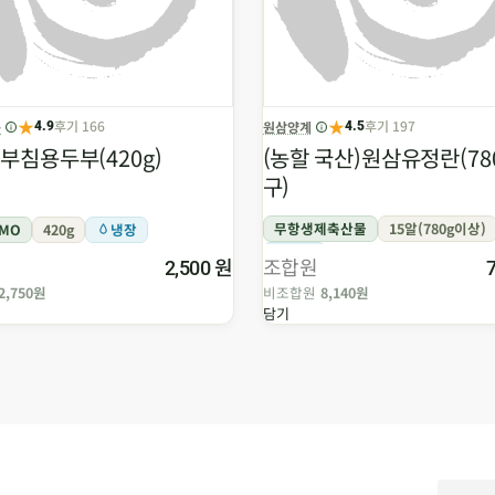
★
★
후기 166
후기 197
품
원삼양계
4.9
4.5
부침용두부(420g)
(농할 국산)원삼유정란(780
구)
무항생제축산물
15알(780g이상)
GMO
420g
냉장
냉장
원
조합원
2,500
2,750원
비조합원
8,140원
담기