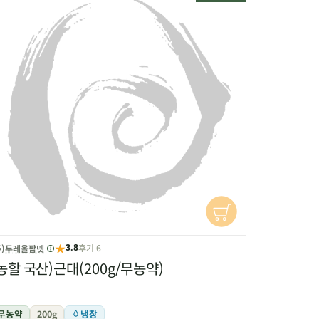
★
후기 6
주)두레올팜넷
3.8
농할 국산)근대(200g/무농약)
무농약
200g
냉장