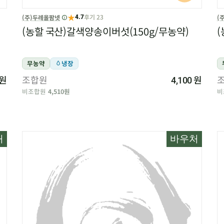
★
후기 23
(주)두레올팜넷
(
4.7
(농할 국산)갈색양송이버섯(150g/무농약)
(
무농약
냉장
원
조합원
원
4,100
비조합원
4,510원
비
처
바우처