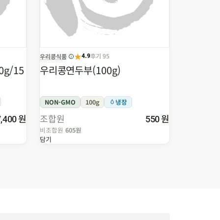
★
후기 95
우리콩식품
두레한강생산
4.9
g/15
우리콩연두부(100g)
(농할 국산
무농약)
NON-GMO
100g
냉장
무농약
2
원
조합원
원
조합원
7,400
550
비조합원
605원
비조합원
1,8
담기
담기