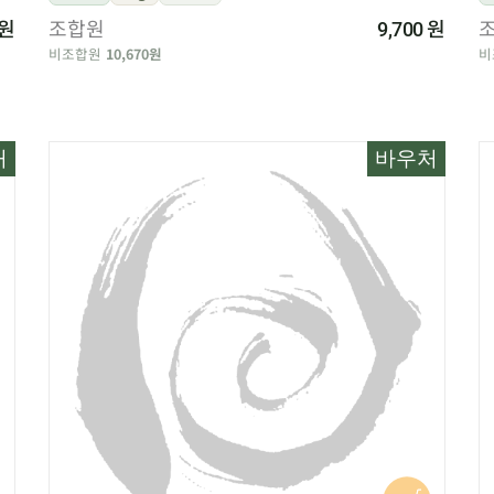
원
조합원
원
9,700
비조합원
10,670원
비
처
바우처