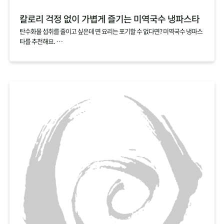
칼로리 걱정 없이 가볍게 즐기는 미역국수 냉파스타
탄수화물 섭취를 줄이고 싶은데 면 요리는 포기할 수 없다면? 미역국수 냉파스
타를 추천해요.
미역국수 한 봉지를 다 먹어도 열량이 12kcal에 불과해 가볍게 즐기기 좋답니
다.
쫄깃하고 탱탱한 면발이 매력적인 미역국수에 오리엔탈소스와 샐러드를 곁들
여 몸도 마음도 가뿐한 한 끼를 차려보세요.