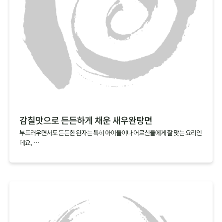
감칠맛으로 든든하게 채운 새우완탕면
부드러우면서도 든든한 완자는 특히 아이들이나 어르신들에게 잘 맞는 요리인
데요,
집에서 만들기 복잡할 것 같다는 편견 때문에 아직 도전해보지 않으셨다면,
빚지 않고 만드는 새우완탕면을 추천해요.
알육수로 간편하게 낸 해물육수에 연근가루를 넣고 갈아낸 새우살을 툭툭 넣
기만 하면,
특유의 탱글탱글하고 쫀득한 식감과 감칠맛이 살아 있는 새우완탕면이 완성된
답니다.