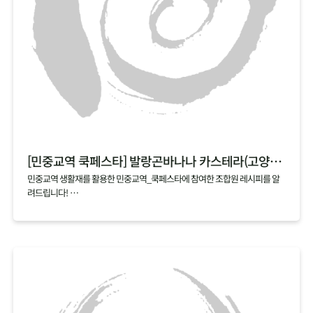
[민중교역 쿡페스타] 발랑곤바나나 카스테라(고양파주)
민중교역 생활재를 활용한 민중교역_쿡페스타에 참여한 조합원 레시피를 알
려드립니다!
매달 업로드되는 cookfesta recipe 기대해주세요~
[쿡페스타 시식 후기]
쉽고 간단해서 언제든 해먹을 수 있을 것 같아요
발랑곤바나나가 카스테라로 변신~
넘 부드럽고 사랑스럽게 넘어가요!
어린이, 노인, 환자분들도 좋아할 것 같아요.
와~ 너무 부드럽고 달콤한 맛이에요^^