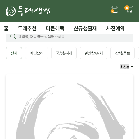
0
홈
두레추천
더큰혜택
신규생활재
사전예약
전체
메인요리
국/탕/찌개
밑반찬/김치
간식/음료