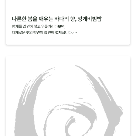
나른한 봄을 깨우는 바다의 향, 멍게비빔밥
멍게를 입 안에 넣고 우물거리다보면,
다채로운 맛의 향연이 입 안에 펼쳐집니다.
짭조름한 맛과 씁쓸한 맛을 지나고 나면,
코까지 올라오는 상쾌하는 향과 달짝지근한 맛이 다음 한 입을 부르지요.
멍게비빔밥에 일반적으로 넣는 초고추장 대신 소금간만 한 멍게를 넣고 비비
면,
멍게 특유의 향을 하나도 놓치지 않고 오롯이 느낄 수 있답니다.
싱그러운 봄채소와 바다 향을 가득 품은 멍게로 나른해진 몸과 마음을 깨워보
세요.