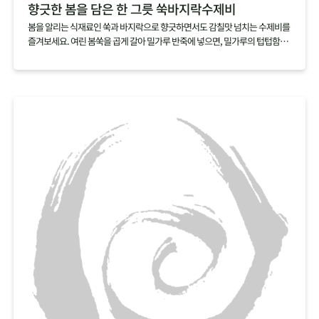
향긋한 봄을 담은 한 그릇 쑥바지락수제비
봄을 알리는 식재료인 쑥과 바지락으로 향긋하면서도 감칠맛 넘치는 수제비를
즐겨보세요. 여린 봄쑥을 곱게 갈아 밀가루 반죽에 넣으면, 밀가루의 텁텁함은
잡아주고 쑥의 향긋함을 더할 수 있어요. 감칠맛 넘치는 바지락을 듬뿍 넣어 끓
이면, 따로 육수를 내지 않아도 깊은 국물맛을 낼 수 있답니다.