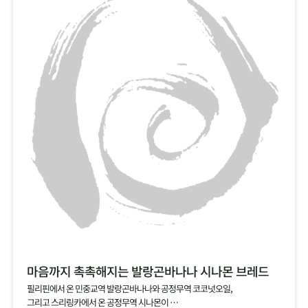
마음까지 촉촉해지는 발랑곤바나나 시나몬 브레드
필리핀에서 온 민중교역 발랑곤바나나와 공정무역 코코넛오일,
그리고 스리링카에서 온 공정무역 시나몬이