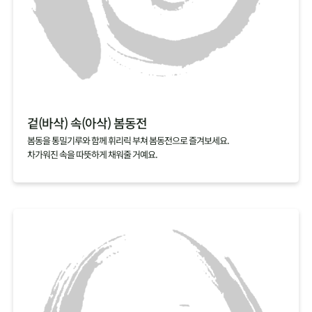
겉(바삭) 속(아삭) 봄동전
봄동을 통밀기루와 함께 휘리릭 부쳐 봄동전으로 즐겨보세요.
차가워진 속을 따뜻하게 채워줄 거예요.