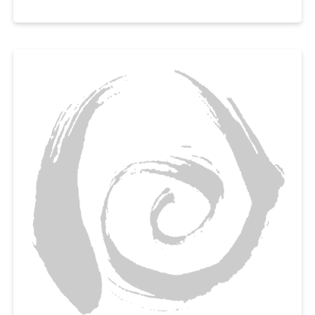
촉촉하고 보슬보슬한 파운드케이크를 맛볼 수 있게 도와드릴게요.