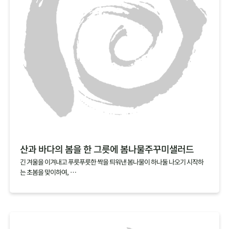
산과 바다의 봄을 한 그릇에 봄나물주꾸미샐러드
긴 겨울을 이겨내고 푸릇푸릇한 싹을 틔워낸 봄나물이 하나둘 나오기 시작하
는 초봄을 맞이하여,
산뜻한 봄나물로 노곤해진 몸을 일깨워보세요.
여기에 싱싱할 때 바로 손질해서 급냉한 손질 주꾸미를 가볍게 데쳐 올리면
탱글탱글한 식감과 영양까지 더할 나위 없는 한 그릇 요리가 완성됩니다.