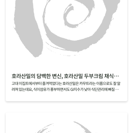
호라산밀의 담백한 변신, 호라산밀 두부크림 채식리소토
고대 이집트에서부터 즐겨먹었다는 호라산밀은 카무트라는 이름으로도 잘 알
려져 있는데요, 식이섬유가 풍부하면서도 GI지수가 낮아 식단관리에 빠질 수
없는 곡물이기도 해요. 꼬들꼬들하게 씹히는 식감이 좋은 호라산밀은 특히 리
소토에 잘 어울리는데요, 두부와 캐슈넛으로 느끼함 대신 담백함을 더한 두부
크림으로 더욱 부담 없이 즐길 수 있는 레시피로 즐겨보세요.