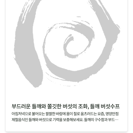
부드러운 들깨와 쫄깃한 버섯의 조화, 들깨 버섯수프
아침저녁으로 불어오는 쌀쌀한 바람에 몸이 절로 움츠러드는 요즘, 영양만점
제철음식인 들깨와 버섯으로 기력을 보충해보세요. 들깨의 구수함과 부드러움
을 품은 국물에 잘게 찢은 버섯의 쫄깃함이 어우러진 들깨 버섯수프는 아침 대
용식이나 브런치 메뉴로도 잘 어울린답니다.