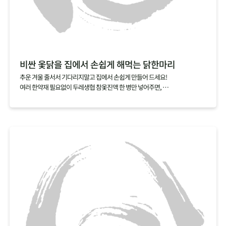
비싼 옻닭을 집에서 손쉽게 해먹는 닭한마리
추운 겨울 줄서서 기다리지말고 집에서 손쉽게 만들어 드세요!
여러 한약재 필요없이 두레생협 참옻진액 한 병만 넣어주면,
닭 누린내는 싹 잡아주고 옻의 효능은 더한 특별한 닭한마리 요리를 완성할 수
있답니다.