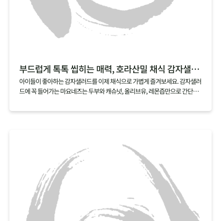
부드럽게 톡톡 씹히는 매력, 호라산밀 채식 감자샐러드
아이들이 좋아하는 감자샐러드를 이제 채식으로 가볍게 즐겨보세요. 감자샐러
드에 꼭 들어가는 마요네즈는 두부와 캐슈넛, 올리브유, 레몬즙만으로 간단하
게 만들 수 있어요. 여기에 호라산밀을 살짝 삶아 곁들이면, 부드러우면서도 톡
톡 터지는 매력적인 식감의 채식 감자샐러드가 금세 완성된답니다.