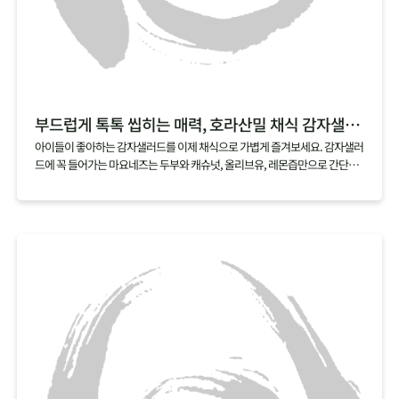
부드럽게 톡톡 씹히는 매력, 호라산밀 채식 감자샐러드
아이들이 좋아하는 감자샐러드를 이제 채식으로 가볍게 즐겨보세요. 감자샐러
드에 꼭 들어가는 마요네즈는 두부와 캐슈넛, 올리브유, 레몬즙만으로 간단하
게 만들 수 있어요. 여기에 호라산밀을 살짝 삶아 곁들이면, 부드러우면서도 톡
톡 터지는 매력적인 식감의 채식 감자샐러드가 금세 완성된답니다.