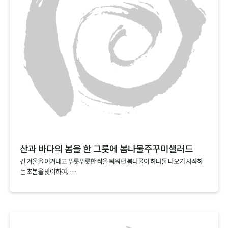
산과 바다의 봄을 한 그릇에 봄나물주꾸미샐러드
긴 겨울을 이겨내고 푸릇푸릇한 싹을 틔워낸 봄나물이 하나둘 나오기 시작하
는 초봄을 맞이하여,
산뜻한 봄나물로 노곤해진 몸을 일깨워보세요.
여기에 싱싱할 때 바로 손질해서 급냉한 손질 주꾸미를 가볍게 데쳐 올리면
탱글탱글한 식감과 영양까지 더할 나위 없는 한 그릇 요리가 완성됩니다.