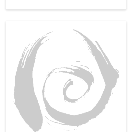
촉촉하고 보슬보슬한 파운드케이크를 맛볼 수 있게 도와드릴게요.