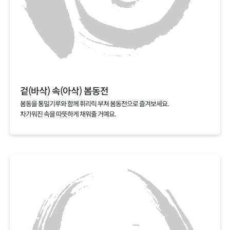
겉(바삭) 속(아삭) 봄동전
봄동을 통밀기루와 함께 휘리릭 부쳐 봄동전으로 즐겨보세요.
차가워진 속을 따뜻하게 채워줄 거예요.