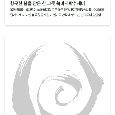
향긋한 봄을 담은 한 그릇 쑥바지락수제비
봄을 알리는 식재료인 쑥과 바지락으로 향긋하면서도 감칠맛 넘치는 수제비를
즐겨보세요. 여린 봄쑥을 곱게 갈아 밀가루 반죽에 넣으면, 밀가루의 텁텁함은
잡아주고 쑥의 향긋함을 더할 수 있어요. 감칠맛 넘치는 바지락을 듬뿍 넣어 끓
이면, 따로 육수를 내지 않아도 깊은 국물맛을 낼 수 있답니다.