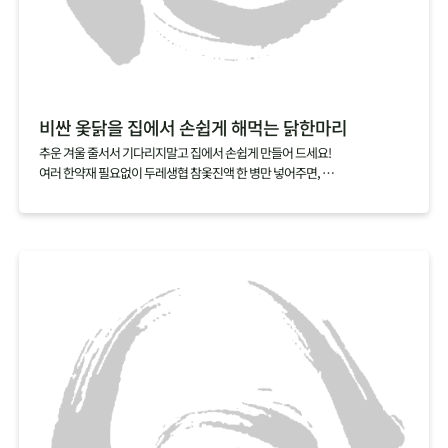
비싼 옻닭을 집에서 손쉽게 해먹는 닭한마리
추운 겨울 줄서서 기다리지말고 집에서 손쉽게 만들어 드세요!
여러 한약재 필요없이 두레생협 참옻진액 한 병만 넣어주면,
닭 누린내는 싹 잡아주고 옻의 효능은 더한 특별한 닭한마리 요리를 완성할 수
있답니다.