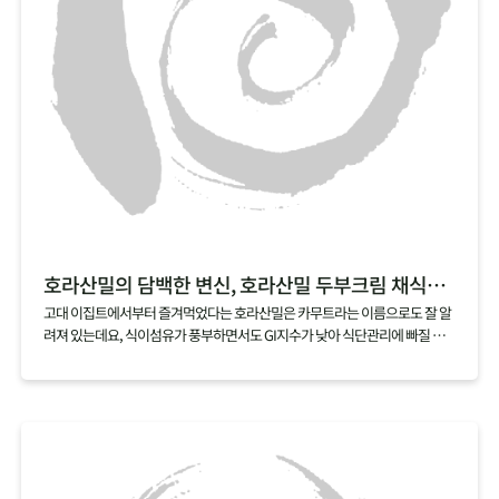
호라산밀의 담백한 변신, 호라산밀 두부크림 채식리소토
고대 이집트에서부터 즐겨먹었다는 호라산밀은 카무트라는 이름으로도 잘 알
려져 있는데요, 식이섬유가 풍부하면서도 GI지수가 낮아 식단관리에 빠질 수
없는 곡물이기도 해요. 꼬들꼬들하게 씹히는 식감이 좋은 호라산밀은 특히 리
소토에 잘 어울리는데요, 두부와 캐슈넛으로 느끼함 대신 담백함을 더한 두부
크림으로 더욱 부담 없이 즐길 수 있는 레시피로 즐겨보세요.