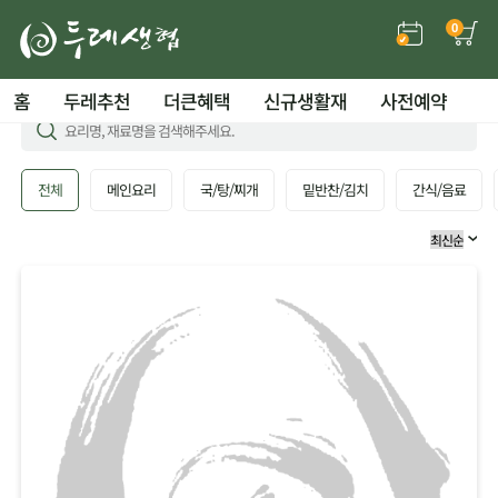
0
홈
두레추천
더큰혜택
신규생활재
사전예약
전체
메인요리
국/탕/찌개
밑반찬/김치
간식/음료