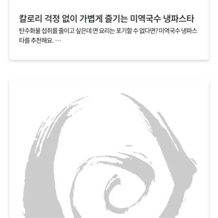
칼로리 걱정 없이 가볍게 즐기는 미역국수 냉파스타
탄수화물 섭취를 줄이고 싶은데 면 요리는 포기할 수 없다면? 미역국수 냉파스
타를 추천해요.
미역국수 한 봉지를 다 먹어도 열량이 12kcal에 불과해 가볍게 즐기기 좋답니
다.
쫄깃하고 탱탱한 면발이 매력적인 미역국수에 오리엔탈소스와 샐러드를 곁들
여 몸도 마음도 가뿐한 한 끼를 차려보세요.