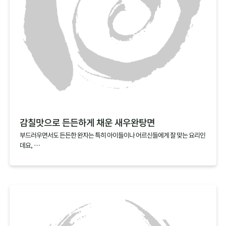
감칠맛으로 든든하게 채운 새우완탕면
부드러우면서도 든든한 완자는 특히 아이들이나 어르신들에게 잘 맞는 요리인
데요,
집에서 만들기 복잡할 것 같다는 편견 때문에 아직 도전해보지 않으셨다면,
빚지 않고 만드는 새우완탕면을 추천해요.
알육수로 간편하게 낸 해물육수에 연근가루를 넣고 갈아낸 새우살을 툭툭 넣
기만 하면,
특유의 탱글탱글하고 쫀득한 식감과 감칠맛이 살아 있는 새우완탕면이 완성된
답니다.