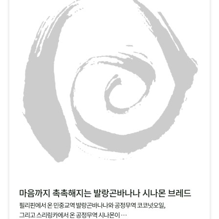
마음까지 촉촉해지는 발랑곤바나나 시나몬 브레드
필리핀에서 온 민중교역 발랑곤바나나와 공정무역 코코넛오일,
그리고 스리링카에서 온 공정무역 시나몬이