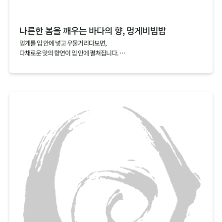
나른한 봄을 깨우는 바다의 향, 멍게비빔밥
멍게를 입 안에 넣고 우물거리다보면,
다채로운 맛의 향연이 입 안에 펼쳐집니다.
짭조름한 맛과 씁쓸한 맛을 지나고 나면,
코까지 올라오는 상쾌하는 향과 달짝지근한 맛이 다음 한 입을 부르지요.
멍게비빔밥에 일반적으로 넣는 초고추장 대신 소금간만 한 멍게를 넣고 비비
면,
멍게 특유의 향을 하나도 놓치지 않고 오롯이 느낄 수 있답니다.
싱그러운 봄채소와 바다 향을 가득 품은 멍게로 나른해진 몸과 마음을 깨워보
세요.