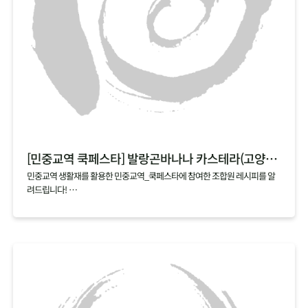
[민중교역 쿡페스타] 발랑곤바나나 카스테라(고양파주)
민중교역 생활재를 활용한 민중교역_쿡페스타에 참여한 조합원 레시피를 알
려드립니다!
매달 업로드되는 cookfesta recipe 기대해주세요~
[쿡페스타 시식 후기]
쉽고 간단해서 언제든 해먹을 수 있을 것 같아요
발랑곤바나나가 카스테라로 변신~
넘 부드럽고 사랑스럽게 넘어가요!
어린이, 노인, 환자분들도 좋아할 것 같아요.
와~ 너무 부드럽고 달콤한 맛이에요^^