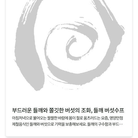
부드러운 들깨와 쫄깃한 버섯의 조화, 들깨 버섯수프
아침저녁으로 불어오는 쌀쌀한 바람에 몸이 절로 움츠러드는 요즘, 영양만점
제철음식인 들깨와 버섯으로 기력을 보충해보세요. 들깨의 구수함과 부드러움
을 품은 국물에 잘게 찢은 버섯의 쫄깃함이 어우러진 들깨 버섯수프는 아침 대
용식이나 브런치 메뉴로도 잘 어울린답니다.