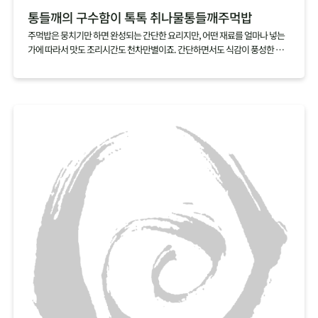
통들깨의 구수함이 톡톡 취나물통들깨주먹밥
주먹밥은 뭉치기만 하면 완성되는 간단한 요리지만, 어떤 재료를 얼마나 넣는
가에 따라서 맛도 조리시간도 천차만별이죠. 간단하면서도 식감이 풍성한 주
먹밥을 만들고 싶다면 취나물과 통들깨 딱 두가지 재료만 준비하세요. 갖은 재
료를 아낌없이 넣은 주먹밥만큼이나 식감도 맛도 뛰어난 주먹밥을 손쉽게 만
들 수 있답니다.