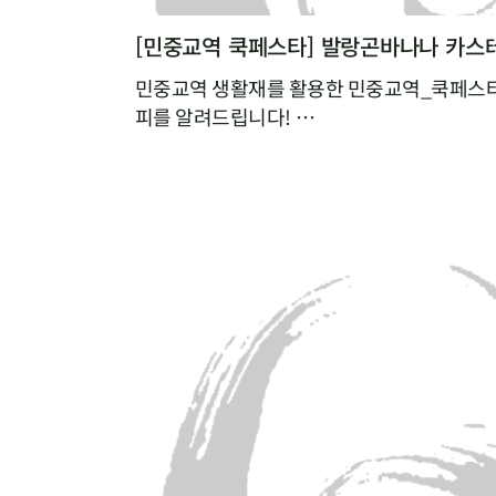
[민중교역 쿡페스타] 발랑곤바나나 카스
민중교역 생활재를 활용한 민중교역_쿡페스타
피를 알려드립니다!
매달 업로드되는 cookfesta recipe 기대해
[쿡페스타 시식 후기]
쉽고 간단해서 언제든 해먹을 수 있을 것 같
발랑곤바나나가 카스테라로 변신~
넘 부드럽고 사랑스럽게 넘어가요!
어린이, 노인, 환자분들도 좋아할 것 같아요.
와~ 너무 부드럽고 달콤한 맛이에요^^
친구야~ 같이 먹자!
베이킹을 했는데도 바나나의 신선한 맛이 그
넘넘 건강한 맛! 단맛이 강하지 않아 좋아요!