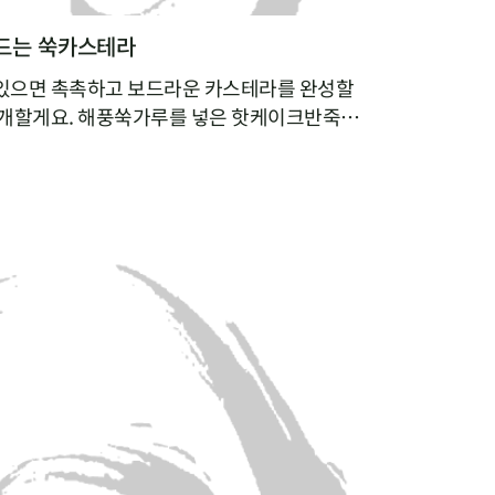
드는 쑥카스테라
있으면 촉촉하고 보드라운 카스테라를 완성할
소개할게요. 해풍쑥가루를 넣은 핫케이크반죽을
기만 하면 되니 정말 간단해요. 쑥가루가 달걀
는 건 물론, 쑥을 잘 먹지 않는 아이들에게 쑥
있으니 일석이조랍니다. 매일 간식거리를 찾는 아
이 유정란, 우유를 넣은 영양간식 만들기에 도전