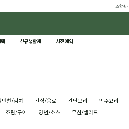
조합원
혜택
신규생활재
사전예약
밑반찬/김치
간식/음료
간단요리
안주요리
조림/구이
양념/소스
무침/샐러드