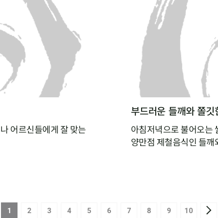
부드러운 들깨와 쫄깃한
나 어르신들에게 잘 맞는
아침저녁으로 불어오는 쌀
양만점 제철음식인 들깨와
 아직 도전해보지 않으셨
수함과 부드러움을 품은 
들깨 버섯수프는 아침 대
 넣고 갈아낸 새우살을
1
2
3
4
5
6
7
8
9
10
 살아 있는 새우완탕면이