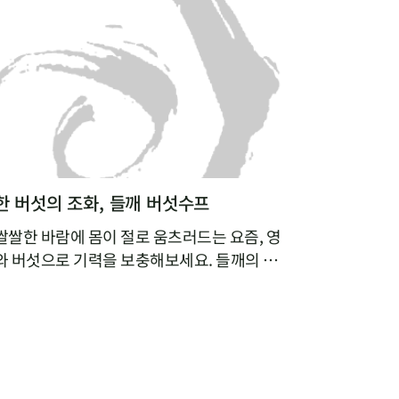
 버섯의 조화, 들깨 버섯수프
쌀한 바람에 몸이 절로 움츠러드는 요즘, 영
 버섯으로 기력을 보충해보세요. 들깨의 구
국물에 잘게 찢은 버섯의 쫄깃함이 어우러진
용식이나 브런치 메뉴로도 잘 어울린답니다.