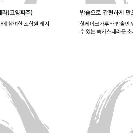
테라(고양파주)
밥솥으로 간편하게 만
에 참여한 조합원 레시
핫케이크가루와 밥솥만 
수 있는 쑥카스테라를 
주세요~
밥솥의 찜 기능으로 익히
과 우유의 비린맛을 잡아주
을 맛볼 수 있게 할 수 
아요
이들을 위해, 첨가물 없
해보세요.
대로여서 좋아요