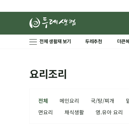
전체 생활재 보기
두레추천
더큰
요리조리
전체
메인요리
국/탕/찌개
면요리
채식생활
영.유아 요리