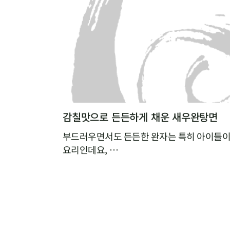
감칠맛으로 든든하게 채운 새우완탕면
부드러우면서도 든든한 완자는 특히 아이들이
요리인데요,
집에서 만들기 복잡할 것 같다는 편견 때문에
다면,
빚지 않고 만드는 새우완탕면을 추천해요.
알육수로 간편하게 낸 해물육수에 연근가루를
툭툭 넣기만 하면,
특유의 탱글탱글하고 쫀득한 식감과 감칠맛이