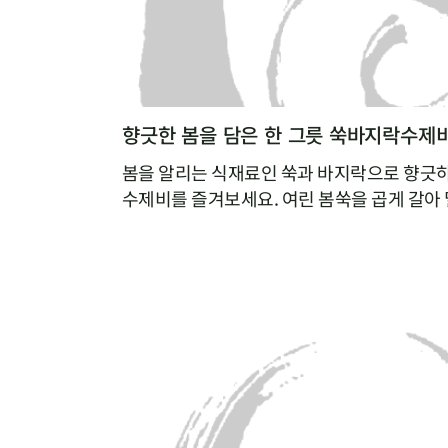
향긋한 봄을 담은 한 그릇 쑥바지락수제
봄을 알리는 식재료인 쑥과 바지락으로 향긋
수제비를 즐겨보세요. 여린 봄쑥을 곱게 갈아 
가루의 텁텁함은 잡아주고 쑥의 향긋함을 더할
는 바지락을 듬뿍 넣어 끓이면, 따로 육수를 
낼 수 있답니다.