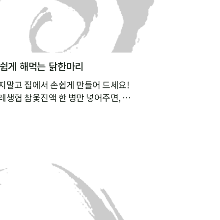
손쉽게 해먹는 닭한마리
지말고 집에서 손쉽게 만들어 드세요!
레생협 참옻진액 한 병만 넣어주면,
 옻의 효능은 더한 특별한 닭한마리 요리를 완