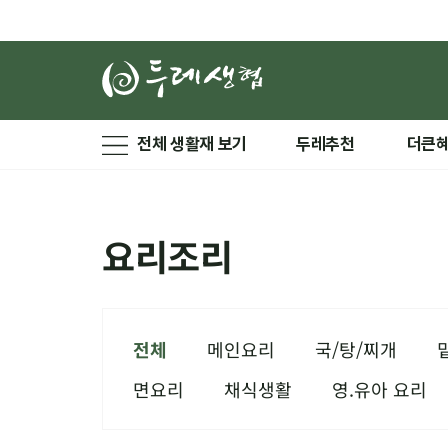
전체 생활재 보기
두레추천
더큰
요리조리
전체
메인요리
국/탕/찌개
면요리
채식생활
영.유아 요리