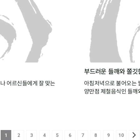
부드러운 들깨와 쫄깃한
나 어르신들에게 잘 맞는
아침저녁으로 불어오는 쌀
양만점 제철음식인 들깨와
 아직 도전해보지 않으셨
수함과 부드러움을 품은 
들깨 버섯수프는 아침 대
 넣고 갈아낸 새우살을
1
2
3
4
5
6
7
8
9
10
 살아 있는 새우완탕면이