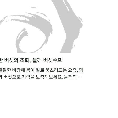
 버섯의 조화, 들깨 버섯수프
쌀한 바람에 몸이 절로 움츠러드는 요즘, 영
 버섯으로 기력을 보충해보세요. 들깨의 구
국물에 잘게 찢은 버섯의 쫄깃함이 어우러진
용식이나 브런치 메뉴로도 잘 어울린답니다.