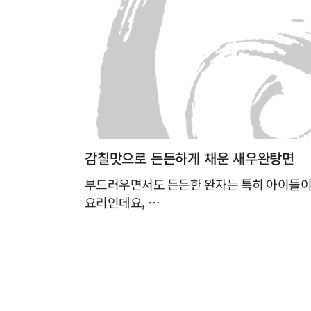
감칠맛으로 든든하게 채운 새우완탕면
부드러우면서도 든든한 완자는 특히 아이들이
요리인데요,
집에서 만들기 복잡할 것 같다는 편견 때문에
다면,
빚지 않고 만드는 새우완탕면을 추천해요.
알육수로 간편하게 낸 해물육수에 연근가루를
툭툭 넣기만 하면,
특유의 탱글탱글하고 쫀득한 식감과 감칠맛이