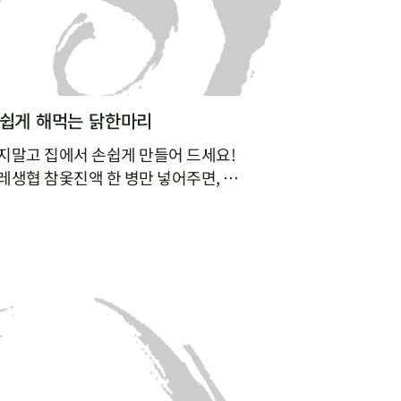
손쉽게 해먹는 닭한마리
지말고 집에서 손쉽게 만들어 드세요!
레생협 참옻진액 한 병만 넣어주면,
 옻의 효능은 더한 특별한 닭한마리 요리를 완