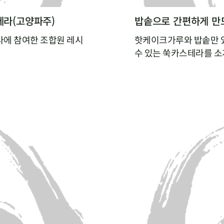
테라(고양파주)
밥솥으로 간편하게 만
에 참여한 조합원 레시
핫케이크가루와 밥솥만 
수 있는 쑥카스테라를 
주세요~
밥솥의 찜 기능으로 익히
과 우유의 비린맛을 잡아주
을 맛볼 수 있게 할 수 
아요
이들을 위해, 첨가물 없
해보세요.
대로여서 좋아요