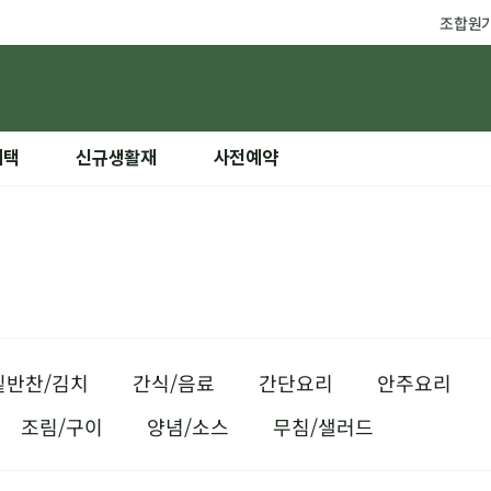
조합원
혜택
신규생활재
사전예약
밑반찬/김치
간식/음료
간단요리
안주요리
조림/구이
양념/소스
무침/샐러드