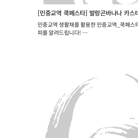
[민중교역 쿡페스타] 발랑곤바나나 카스
민중교역 생활재를 활용한 민중교역_쿡페스타
피를 알려드립니다!
매달 업로드되는 cookfesta recipe 기대해
[쿡페스타 시식 후기]
쉽고 간단해서 언제든 해먹을 수 있을 것 같
발랑곤바나나가 카스테라로 변신~
넘 부드럽고 사랑스럽게 넘어가요!
어린이, 노인, 환자분들도 좋아할 것 같아요.
와~ 너무 부드럽고 달콤한 맛이에요^^
친구야~ 같이 먹자!
베이킹을 했는데도 바나나의 신선한 맛이 그
넘넘 건강한 맛! 단맛이 강하지 않아 좋아요!