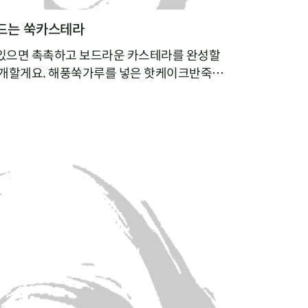
드는 쑥카스테라
있으면 촉촉하고 보드라운 카스테라를 완성할
소개할게요. 해풍쑥가루를 넣은 핫케이크반죽을
기만 하면 되니 정말 간단해요. 쑥가루가 달걀
는 건 물론, 쑥을 잘 먹지 않는 아이들에게 쑥
있으니 일석이조랍니다. 매일 간식거리를 찾는 아
이 유정란, 우유를 넣은 영양간식 만들기에 도전