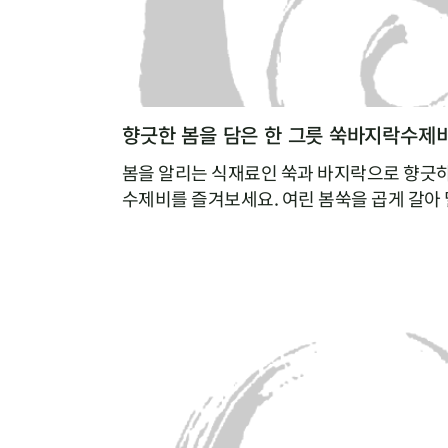
향긋한 봄을 담은 한 그릇 쑥바지락수제
봄을 알리는 식재료인 쑥과 바지락으로 향긋
수제비를 즐겨보세요. 여린 봄쑥을 곱게 갈아 
가루의 텁텁함은 잡아주고 쑥의 향긋함을 더할
는 바지락을 듬뿍 넣어 끓이면, 따로 육수를 
낼 수 있답니다.