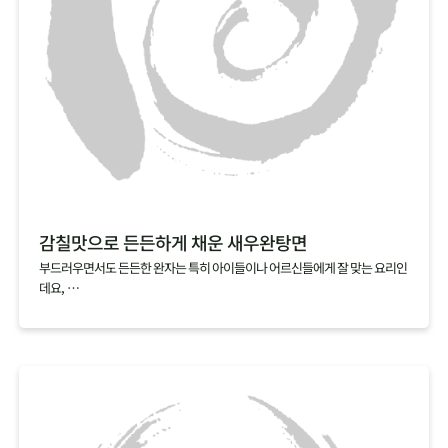
감칠맛으로 든든하게 채운 새우완탕면
부드러우면서도 든든한 완자는 특히 아이들이나 어르신들에게 잘 맞는 요리인
데요,
집에서 만들기 복잡할 것 같다는 편견 때문에 아직 도전해보지 않으셨다면,
빚지 않고 만드는 새우완탕면을 추천해요.
알육수로 간편하게 낸 해물육수에 연근가루를 넣고 갈아낸 새우살을 툭툭 넣
기만 하면,
특유의 탱글탱글하고 쫀득한 식감과 감칠맛이 살아 있는 새우완탕면이 완성된
답니다.