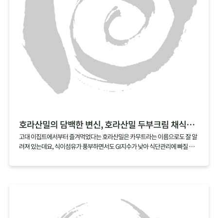
호라산밀의 담백한 변신, 호라산밀 두부크림 채식리소토
고대 이집트에서부터 즐겨먹었다는 호라산밀은 카무트라는 이름으로도 잘 알
려져 있는데요, 식이섬유가 풍부하면서도 GI지수가 낮아 식단관리에 빠질 수
없는 곡물이기도 해요. 꼬들꼬들하게 씹히는 식감이 좋은 호라산밀은 특히 리
소토에 잘 어울리는데요, 두부와 캐슈넛으로 느끼함 대신 담백함을 더한 두부
크림으로 더욱 부담 없이 즐길 수 있는 레시피로 즐겨보세요.