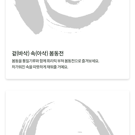
겉(바삭) 속(아삭) 봄동전
봄동을 통밀기루와 함께 휘리릭 부쳐 봄동전으로 즐겨보세요.
차가워진 속을 따뜻하게 채워줄 거예요.