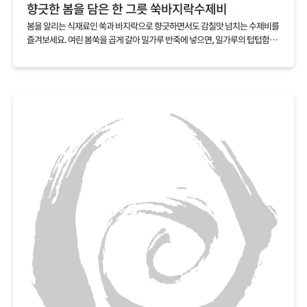
향긋한 봄을 담은 한 그릇 쑥바지락수제비
봄을 알리는 식재료인 쑥과 바지락으로 향긋하면서도 감칠맛 넘치는 수제비를
즐겨보세요. 여린 봄쑥을 곱게 갈아 밀가루 반죽에 넣으면, 밀가루의 텁텁함은
잡아주고 쑥의 향긋함을 더할 수 있어요. 감칠맛 넘치는 바지락을 듬뿍 넣어 끓
이면, 따로 육수를 내지 않아도 깊은 국물맛을 낼 수 있답니다.