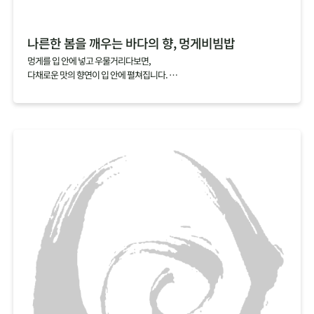
나른한 봄을 깨우는 바다의 향, 멍게비빔밥
멍게를 입 안에 넣고 우물거리다보면,
다채로운 맛의 향연이 입 안에 펼쳐집니다.
짭조름한 맛과 씁쓸한 맛을 지나고 나면,
코까지 올라오는 상쾌하는 향과 달짝지근한 맛이 다음 한 입을 부르지요.
멍게비빔밥에 일반적으로 넣는 초고추장 대신 소금간만 한 멍게를 넣고 비비
면,
멍게 특유의 향을 하나도 놓치지 않고 오롯이 느낄 수 있답니다.
싱그러운 봄채소와 바다 향을 가득 품은 멍게로 나른해진 몸과 마음을 깨워보
세요.