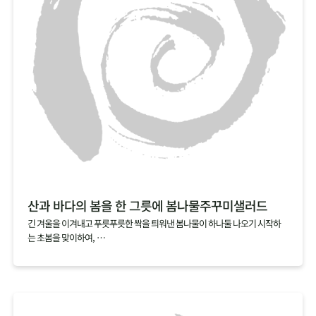
산과 바다의 봄을 한 그릇에 봄나물주꾸미샐러드
긴 겨울을 이겨내고 푸릇푸릇한 싹을 틔워낸 봄나물이 하나둘 나오기 시작하
는 초봄을 맞이하여,
산뜻한 봄나물로 노곤해진 몸을 일깨워보세요.
여기에 싱싱할 때 바로 손질해서 급냉한 손질 주꾸미를 가볍게 데쳐 올리면
탱글탱글한 식감과 영양까지 더할 나위 없는 한 그릇 요리가 완성됩니다.