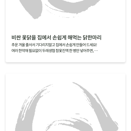
비싼 옻닭을 집에서 손쉽게 해먹는 닭한마리
추운 겨울 줄서서 기다리지말고 집에서 손쉽게 만들어 드세요!
여러 한약재 필요없이 두레생협 참옻진액 한 병만 넣어주면,
닭 누린내는 싹 잡아주고 옻의 효능은 더한 특별한 닭한마리 요리를 완성할 수
있답니다.