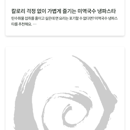
칼로리 걱정 없이 가볍게 즐기는 미역국수 냉파스타
탄수화물 섭취를 줄이고 싶은데 면 요리는 포기할 수 없다면? 미역국수 냉파스
타를 추천해요.
미역국수 한 봉지를 다 먹어도 열량이 12kcal에 불과해 가볍게 즐기기 좋답니
다.
쫄깃하고 탱탱한 면발이 매력적인 미역국수에 오리엔탈소스와 샐러드를 곁들
여 몸도 마음도 가뿐한 한 끼를 차려보세요.