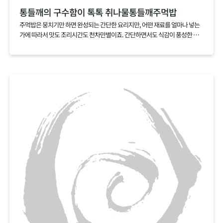
통들깨의 구수함이 톡톡 취나물통들깨주먹밥
주먹밥은 뭉치기만 하면 완성되는 간단한 요리지만, 어떤 재료를 얼마나 넣는
가에 따라서 맛도 조리시간도 천차만별이죠. 간단하면서도 식감이 풍성한 주
먹밥을 만들고 싶다면 취나물과 통들깨 딱 두가지 재료만 준비하세요. 갖은 재
료를 아낌없이 넣은 주먹밥만큼이나 식감도 맛도 뛰어난 주먹밥을 손쉽게 만
들 수 있답니다.