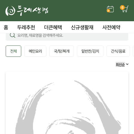
0
홈
두레추천
더큰혜택
신규생활재
사전예약
전체
메인요리
국/탕/찌개
밑반찬/김치
간식/음료