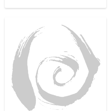
촉촉하고 보슬보슬한 파운드케이크를 맛볼 수 있게 도와드릴게요.