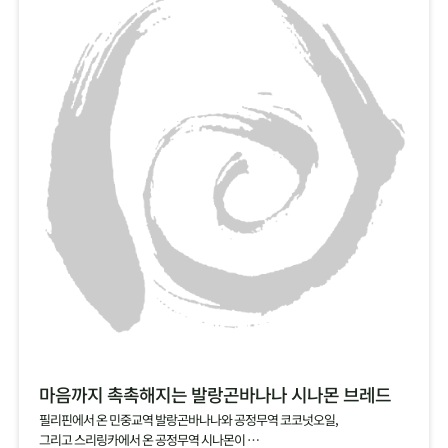
마음까지 촉촉해지는 발랑곤바나나 시나몬 브레드
필리핀에서 온 민중교역 발랑곤바나나와 공정무역 코코넛오일,
그리고 스리링카에서 온 공정무역 시나몬이