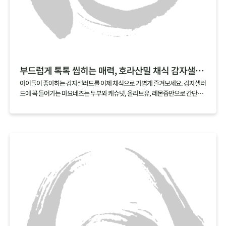
부드럽게 톡톡 씹히는 매력, 호라산밀 채식 감자샐러드
아이들이 좋아하는 감자샐러드를 이제 채식으로 가볍게 즐겨보세요. 감자샐러
드에 꼭 들어가는 마요네즈는 두부와 캐슈넛, 올리브유, 레몬즙만으로 간단하
게 만들 수 있어요. 여기에 호라산밀을 살짝 삶아 곁들이면, 부드러우면서도 톡
톡 터지는 매력적인 식감의 채식 감자샐러드가 금세 완성된답니다.