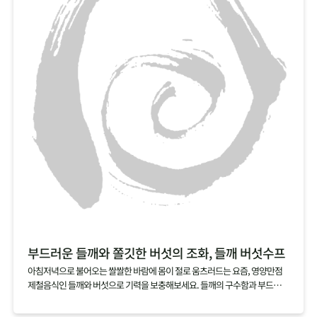
부드러운 들깨와 쫄깃한 버섯의 조화, 들깨 버섯수프
아침저녁으로 불어오는 쌀쌀한 바람에 몸이 절로 움츠러드는 요즘, 영양만점
제철음식인 들깨와 버섯으로 기력을 보충해보세요. 들깨의 구수함과 부드러움
을 품은 국물에 잘게 찢은 버섯의 쫄깃함이 어우러진 들깨 버섯수프는 아침 대
용식이나 브런치 메뉴로도 잘 어울린답니다.