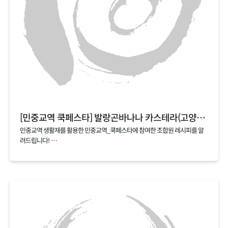
[민중교역 쿡페스타] 발랑곤바나나 카스테라(고양파주)
민중교역 생활재를 활용한 민중교역_쿡페스타에 참여한 조합원 레시피를 알
려드립니다!
매달 업로드되는 cookfesta recipe 기대해주세요~
[쿡페스타 시식 후기]
쉽고 간단해서 언제든 해먹을 수 있을 것 같아요
발랑곤바나나가 카스테라로 변신~
넘 부드럽고 사랑스럽게 넘어가요!
어린이, 노인, 환자분들도 좋아할 것 같아요.
와~ 너무 부드럽고 달콤한 맛이에요^^