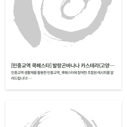
[민중교역 쿡페스타] 발랑곤바나나 카스테라(고양파주)
민중교역 생활재를 활용한 민중교역_쿡페스타에 참여한 조합원 레시피를 알
려드립니다!
매달 업로드되는 cookfesta recipe 기대해주세요~
[쿡페스타 시식 후기]
쉽고 간단해서 언제든 해먹을 수 있을 것 같아요
발랑곤바나나가 카스테라로 변신~
넘 부드럽고 사랑스럽게 넘어가요!
어린이, 노인, 환자분들도 좋아할 것 같아요.
와~ 너무 부드럽고 달콤한 맛이에요^^