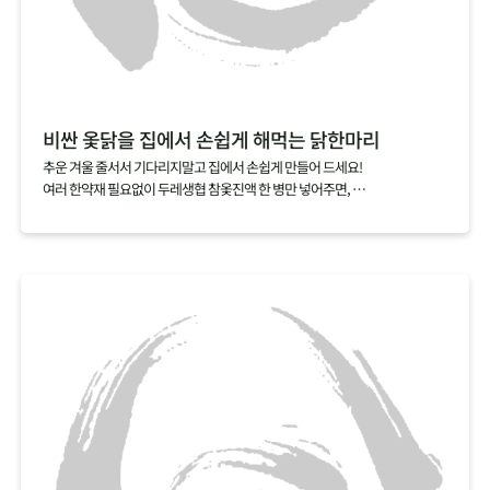
비싼 옻닭을 집에서 손쉽게 해먹는 닭한마리
추운 겨울 줄서서 기다리지말고 집에서 손쉽게 만들어 드세요!
여러 한약재 필요없이 두레생협 참옻진액 한 병만 넣어주면,
닭 누린내는 싹 잡아주고 옻의 효능은 더한 특별한 닭한마리 요리를 완성할 수
있답니다.