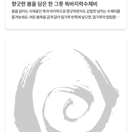
향긋한 봄을 담은 한 그릇 쑥바지락수제비
봄을 알리는 식재료인 쑥과 바지락으로 향긋하면서도 감칠맛 넘치는 수제비를
즐겨보세요. 여린 봄쑥을 곱게 갈아 밀가루 반죽에 넣으면, 밀가루의 텁텁함은
잡아주고 쑥의 향긋함을 더할 수 있어요. 감칠맛 넘치는 바지락을 듬뿍 넣어 끓
이면, 따로 육수를 내지 않아도 깊은 국물맛을 낼 수 있답니다.