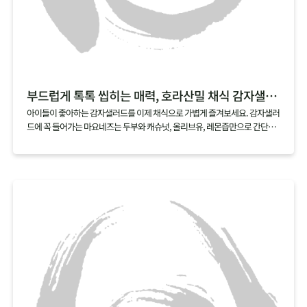
부드럽게 톡톡 씹히는 매력, 호라산밀 채식 감자샐러드
아이들이 좋아하는 감자샐러드를 이제 채식으로 가볍게 즐겨보세요. 감자샐러
드에 꼭 들어가는 마요네즈는 두부와 캐슈넛, 올리브유, 레몬즙만으로 간단하
게 만들 수 있어요. 여기에 호라산밀을 살짝 삶아 곁들이면, 부드러우면서도 톡
톡 터지는 매력적인 식감의 채식 감자샐러드가 금세 완성된답니다.