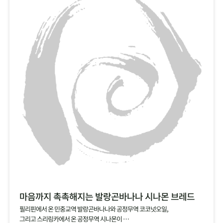
마음까지 촉촉해지는 발랑곤바나나 시나몬 브레드
필리핀에서 온 민중교역 발랑곤바나나와 공정무역 코코넛오일,
그리고 스리링카에서 온 공정무역 시나몬이