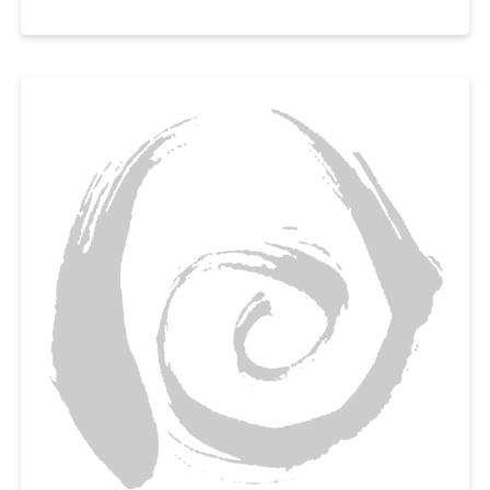
촉촉하고 보슬보슬한 파운드케이크를 맛볼 수 있게 도와드릴게요.