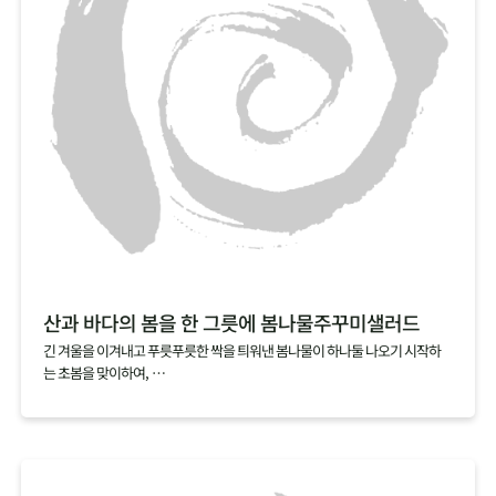
산과 바다의 봄을 한 그릇에 봄나물주꾸미샐러드
긴 겨울을 이겨내고 푸릇푸릇한 싹을 틔워낸 봄나물이 하나둘 나오기 시작하
는 초봄을 맞이하여,
산뜻한 봄나물로 노곤해진 몸을 일깨워보세요.
여기에 싱싱할 때 바로 손질해서 급냉한 손질 주꾸미를 가볍게 데쳐 올리면
탱글탱글한 식감과 영양까지 더할 나위 없는 한 그릇 요리가 완성됩니다.