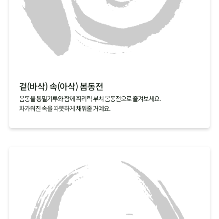
겉(바삭) 속(아삭) 봄동전
봄동을 통밀기루와 함께 휘리릭 부쳐 봄동전으로 즐겨보세요.
차가워진 속을 따뜻하게 채워줄 거예요.