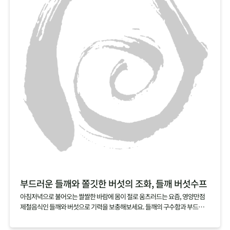
부드러운 들깨와 쫄깃한 버섯의 조화, 들깨 버섯수프
아침저녁으로 불어오는 쌀쌀한 바람에 몸이 절로 움츠러드는 요즘, 영양만점
제철음식인 들깨와 버섯으로 기력을 보충해보세요. 들깨의 구수함과 부드러움
을 품은 국물에 잘게 찢은 버섯의 쫄깃함이 어우러진 들깨 버섯수프는 아침 대
용식이나 브런치 메뉴로도 잘 어울린답니다.