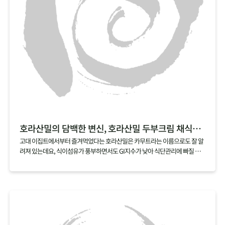
호라산밀의 담백한 변신, 호라산밀 두부크림 채식리소토
고대 이집트에서부터 즐겨먹었다는 호라산밀은 카무트라는 이름으로도 잘 알
려져 있는데요, 식이섬유가 풍부하면서도 GI지수가 낮아 식단관리에 빠질 수
없는 곡물이기도 해요. 꼬들꼬들하게 씹히는 식감이 좋은 호라산밀은 특히 리
소토에 잘 어울리는데요, 두부와 캐슈넛으로 느끼함 대신 담백함을 더한 두부
크림으로 더욱 부담 없이 즐길 수 있는 레시피로 즐겨보세요.