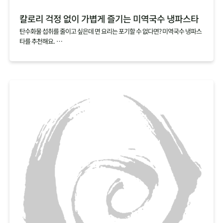
칼로리 걱정 없이 가볍게 즐기는 미역국수 냉파스타
탄수화물 섭취를 줄이고 싶은데 면 요리는 포기할 수 없다면? 미역국수 냉파스
타를 추천해요.
미역국수 한 봉지를 다 먹어도 열량이 12kcal에 불과해 가볍게 즐기기 좋답니
다.
쫄깃하고 탱탱한 면발이 매력적인 미역국수에 오리엔탈소스와 샐러드를 곁들
여 몸도 마음도 가뿐한 한 끼를 차려보세요.