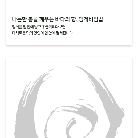
나른한 봄을 깨우는 바다의 향, 멍게비빔밥
멍게를 입 안에 넣고 우물거리다보면,
다채로운 맛의 향연이 입 안에 펼쳐집니다.
짭조름한 맛과 씁쓸한 맛을 지나고 나면,
코까지 올라오는 상쾌하는 향과 달짝지근한 맛이 다음 한 입을 부르지요.
멍게비빔밥에 일반적으로 넣는 초고추장 대신 소금간만 한 멍게를 넣고 비비
면,
멍게 특유의 향을 하나도 놓치지 않고 오롯이 느낄 수 있답니다.
싱그러운 봄채소와 바다 향을 가득 품은 멍게로 나른해진 몸과 마음을 깨워보
세요.