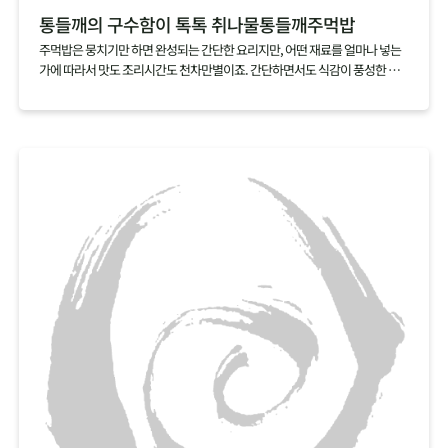
통들깨의 구수함이 톡톡 취나물통들깨주먹밥
주먹밥은 뭉치기만 하면 완성되는 간단한 요리지만, 어떤 재료를 얼마나 넣는
가에 따라서 맛도 조리시간도 천차만별이죠. 간단하면서도 식감이 풍성한 주
먹밥을 만들고 싶다면 취나물과 통들깨 딱 두가지 재료만 준비하세요. 갖은 재
료를 아낌없이 넣은 주먹밥만큼이나 식감도 맛도 뛰어난 주먹밥을 손쉽게 만
들 수 있답니다.