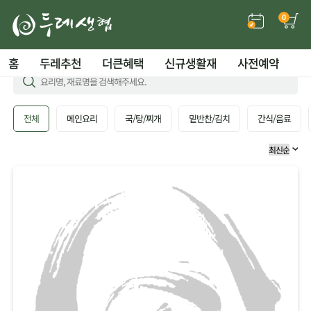
0
홈
두레추천
더큰혜택
신규생활재
사전예약
전체
메인요리
국/탕/찌개
밑반찬/김치
간식/음료