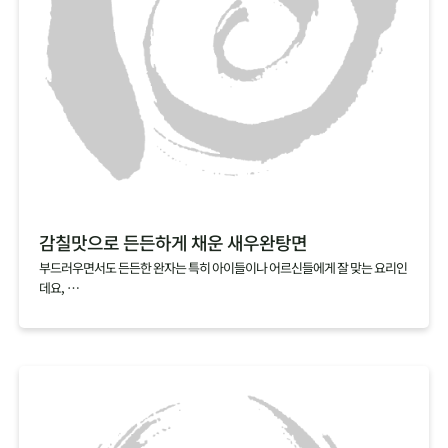
감칠맛으로 든든하게 채운 새우완탕면
부드러우면서도 든든한 완자는 특히 아이들이나 어르신들에게 잘 맞는 요리인
데요,
집에서 만들기 복잡할 것 같다는 편견 때문에 아직 도전해보지 않으셨다면,
빚지 않고 만드는 새우완탕면을 추천해요.
알육수로 간편하게 낸 해물육수에 연근가루를 넣고 갈아낸 새우살을 툭툭 넣
기만 하면,
특유의 탱글탱글하고 쫀득한 식감과 감칠맛이 살아 있는 새우완탕면이 완성된
답니다.